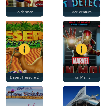
Spiderman
Ace Ventura
Desert Treasure 2
Iron Man 3