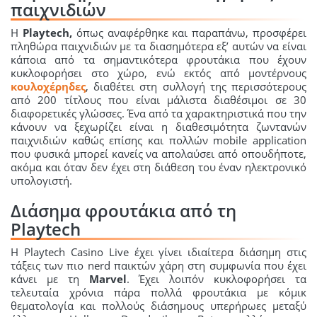
παιχνιδιών
Η
Playtech,
όπως αναφέρθηκε και παραπάνω, προσφέρει
πληθώρα παιχνιδιών με τα διασημότερα εξ’ αυτών να είναι
κάποια από τα σημαντικότερα φρουτάκια που έχουν
κυκλοφορήσει στο χώρο, ενώ εκτός από μοντέρνους
κουλοχέρηδες
, διαθέτει στη συλλογή της περισσότερους
από 200 τίτλους που είναι μάλιστα διαθέσιμοι σε 30
διαφορετικές γλώσσες. Ένα από τα χαρακτηριστικά που την
κάνουν να ξεχωρίζει είναι η διαθεσιμότητα ζωντανών
παιχνιδιών καθώς επίσης και πολλών mobile application
που φυσικά μπορεί κανείς να απολαύσει από οπουδήποτε,
ακόμα και όταν δεν έχει στη διάθεση του έναν ηλεκτρονικό
υπολογιστή.
Διάσημα φρουτάκια από τη
Playtech
H Playtech Casino Live έχει γίνει ιδιαίτερα διάσημη στις
τάξεις των πιο nerd παικτών χάρη στη συμφωνία που έχει
κάνει με τη
Marvel
. Έχει λοιπόν κυκλοφορήσει τα
τελευταία χρόνια πάρα πολλά φρουτάκια με κόμικ
θεματολογία και πολλούς διάσημους υπερήρωες μεταξύ