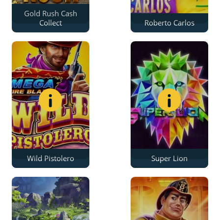
Gold Rush Cash
Collect
Roberto Carlos
Wild Pistolero
Super Lion