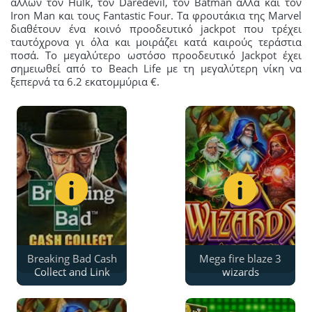
άλλων τον Hulk, τον Daredevil, τον Batman αλλά και τον
Iron Man και τους Fantastic Four. Τα φρουτάκια της Marvel
διαθέτουν ένα κοινό προοδευτικό jackpot που τρέχει
ταυτόχρονα γι όλα και μοιράζει κατά καιρούς τεράστια
ποσά. Το μεγαλύτερο ωστόσο προοδευτικό Jackpot έχει
σημειωθεί από το Beach Life με τη μεγαλύτερη νίκη να
ξεπερνά τα 6.2 εκατομμύρια €.
Breaking Bad Cash
Mega fire blaze 3
Collect and Link
wizards