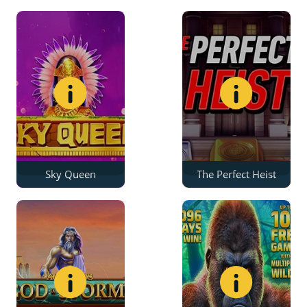
Sky Queen
The Perfect Heist