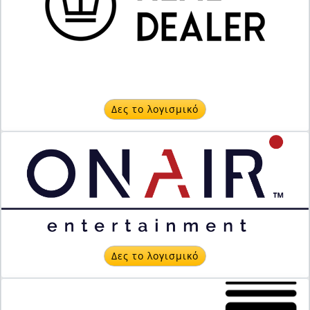
Δες το λογισμικό
Δες το λογισμικό