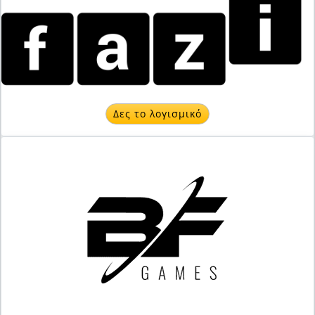
Δες το λογισμικό