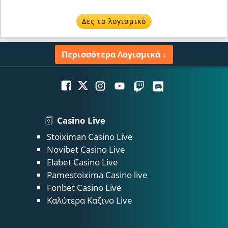
Δες το λογισμικό
Περισσότερα Λογισμικά ↓
Casino Live
Stoiximan Casino Live
Novibet Casino Live
Elabet Casino Live
Pamestoixima Casino live
Fonbet Casino Live
Καλύτερα Καζινο Live