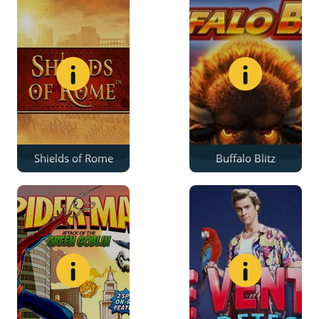
Shields of Rome
Buffalo Blitz