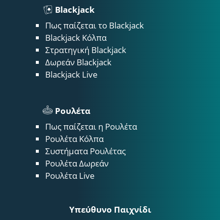
Βlackjack
Πως παίζεται το Blackjack
Blackjack Κόλπα
Στρατηγική Blackjack
Δωρεάν Blackjack
Blackjack Live
Ρουλέτα
Πως παίζεται η Ρουλέτα
Ρουλέτα Κόλπα
Συστήματα Ρουλέτας
Ρουλέτα Δωρεάν
Ρουλέτα Live
Υπεύθυνο Παιχνίδι