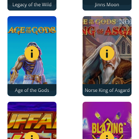
Legacy of the Wild
Jinns Moon
Age of the Gods
Norse King of Asgard