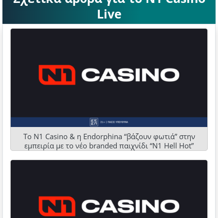
Live
Το N1 Casino & η Endorphina “βάζουν φωτιά” στην
εμπειρία με το νέο branded παιχνίδι “N1 Hell Hot”