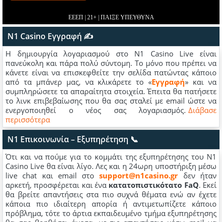
Maraki94
Κερδίζω συχνά γιαυτό και το επιλέγω! Το
μόνο αρνητικό για εμένα είναι η
ΕΕΕΠ | 21+ | ΠΑΙΞΕ ΥΠΕΥΘΥΝΑ
ελάχιστη κατάθεση 20€ αλλα πιστεύω θα
N1 Casino Εγγραφή ✍
το φτιάξουν!
Σχολίασε στις: 24/08/2022
Η δημιουργία λογαριασμού στο N1 Casino Live είναι
πανεύκολη και πάρα πολύ σύντομη. Το μόνο που πρέπει να
κάνετε είναι να επισκεφθείτε την σελίδα πατώντας κάποιο
Παιζω απο τοτε που ανοιξε και δεν με
NightStalkeR
από τα μπάνερ μας, να κλικάρετε το «
Εγγραφή
» και να
πληρωνει. Μονο χθες καταφερα και
συμπληρώσετε τα απαραίτητα στοιχεία. Έπειτα θα πατήσετε
εβγαλα ενα 200αρι. Τελικα δεν εφταιγαν
το λινκ επιβεβαίωσης που θα σας σταλεί με email ώστε να
αυτοι, τυχη ειναι!
ενεργοποιηθεί ο νέος σας λογαριασμός.
Διάβασε
περισσότερα
Σχολίασε στις: 7/08/2022
N1 Επικοινωνία – Εξυπηρέτηση 📞
Eleana Vls
Πολύ κακό που δεν έχει εφαρμογή! Από
browser κολλάει! Θα περιμένω μέχρι να
Ότι και να πούμε για το κομμάτι της εξυπηρέτησης του N1
το φτιάξουν για να ξαναπάιξω
Casino Live θα είναι λίγο. Λες και η 24ωρη υποστήριξη μέσω
live chat και email στο
support@n1casino.gr
δεν ήταν
αρκετή, προσφέρεται και ένα
κατατοπιστικότατο FaQ
. Εκεί
θα βρείτε απαντήσεις στα πιο συχνά θέματα ενώ αν έχετε
κάποια πιο ιδιαίτερη απορία ή αντιμετωπίζετε κάποιο
πρόβλημα, τότε το άρτια εκπαιδευμένο τμήμα εξυπηρέτησης