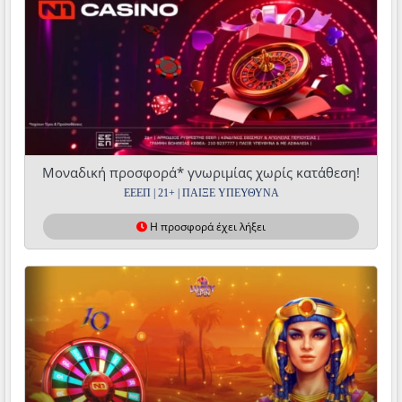
Μοναδική προσφορά* γνωριμίας χωρίς κατάθεση!
ΕΕΕΠ | 21+ | ΠΑΙΞΕ ΥΠΕΥΘΥΝΑ
Η προσφορά έχει λήξει