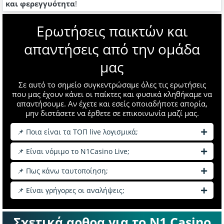
και φερεγγυότητα
!
Ερωτήσεις παικτών και
απαντήσεις από την ομάδα
μας
Σε αυτό το σημείο συγκεντρώσαμε όλες τις ερωτήσεις
που μας έχουν κάνει οι παίκτες και φυσικά κληθήκαμε να
απαντήσουμε. Αν έχετε και εσείς οποιαδήποτε απορία,
μην διστάσετε να έρθετε σε επικοινωνία μαζί μας.
📌 Ποια είναι τα ΤΟΠ live λογισμικά;
📌 Είναι νόμιμο το N1Casino Live;
📌 Πως κάνω ταυτοποίηση;
📌 Είναι γρήγορες οι αναλήψεις;
Σχετικά αρθρα για το N1 Casino