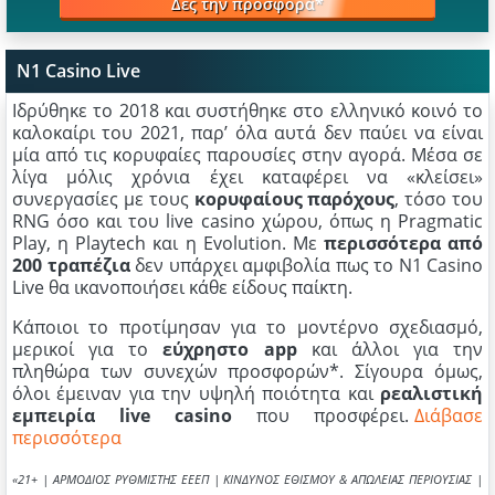
Δες την προσφορά*
N1 Casino Live
Ιδρύθηκε το 2018 και συστήθηκε στο ελληνικό κοινό το
καλοκαίρι του 2021, παρ’ όλα αυτά δεν παύει να είναι
μία από τις κορυφαίες παρουσίες στην αγορά. Μέσα σε
λίγα μόλις χρόνια έχει καταφέρει να «κλείσει»
συνεργασίες με τους
κορυφαίους παρόχους
, τόσο του
RNG όσο και του live casino χώρου, όπως η Pragmatic
Play, η Playtech και η Evolution. Με
περισσότερα από
200 τραπέζια
δεν υπάρχει αμφιβολία πως το N1 Casino
Live θα ικανοποιήσει κάθε είδους παίκτη.
Κάποιοι το προτίμησαν για το μοντέρνο σχεδιασμό,
μερικοί για το
εύχρηστο app
και άλλοι για την
πληθώρα των συνεχών προσφορών*. Σίγουρα όμως,
όλοι έμειναν για την υψηλή ποιότητα και
ρεαλιστική
εμπειρία live casino
που προσφέρει.
Διάβασε
περισσότερα
«21+ | ΑΡΜΟΔΙΟΣ ΡΥΘΜΙΣΤΗΣ ΕΕΕΠ | ΚΙΝΔΥΝΟΣ ΕΘΙΣΜΟΥ & ΑΠΩΛΕΙΑΣ ΠΕΡΙΟΥΣΙΑΣ |