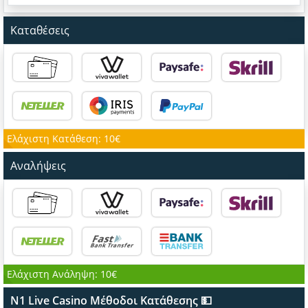
Καταθέσεις
Ελάχιστη Κατάθεση: 10€
Αναλήψεις
Ελάχιστη Ανάληψη: 10€
N1 Live Casino Μέθοδοι Κατάθεσης 💵