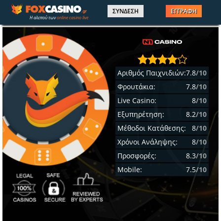
ΣΥΝΔΕΣΗ
ΕΓΓΡΑΦΗ
Η αλεπού των
online casino live
💎Αξίζει ένα κλικ
ΕΕΕΠ | 21+ | ΠΑΙΞΕ ΥΠΕΥΘΥΝΑ
Αριθμός Παιχνιδιών:
7.8
/10
Φρουτάκια:
7.8
/10
Live Casino:
8
/10
Εξυπηρέτηση:
8.2
/10
Μέθοδοι Κατάθεσης:
8
/10
Χρόνοι Ανάληψης:
8
/10
Προσφορές:
8.3
/10
Mobile:
7.5
/10