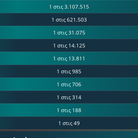
1 στις 3.107.515
1 στις 621.503
1 στις 31.075
1 στις 14.125
1 στις 13.811
1 στις 985
1 στις 706
1 στις 314
1 στις 188
1 στις 49