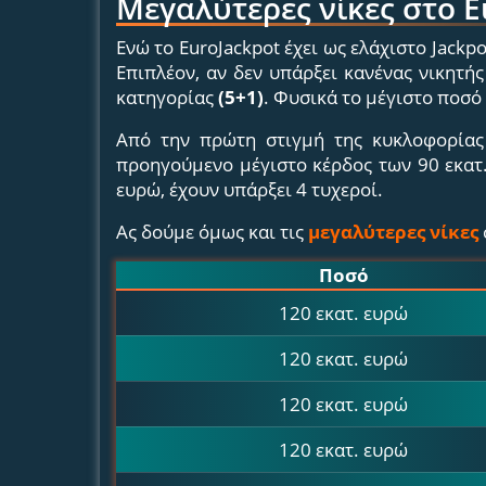
Μεγαλύτερες νίκες στο E
Ενώ το EuroJackpot έχει ως ελάχιστο Jackp
Επιπλέον, αν δεν υπάρξει κανένας νικητ
κατηγορίας
(5+1)
. Φυσικά το μέγιστο ποσό 
Από την πρώτη στιγμή της κυκλοφορίας τ
προηγούμενο μέγιστο κέρδος των 90 εκατ.
ευρώ, έχουν υπάρξει 4 τυχεροί.
Ας δούμε όμως και τις
μεγαλύτερες νίκες
Ποσό
120 εκατ. ευρώ
120 εκατ. ευρώ
120 εκατ. ευρώ
120 εκατ. ευρώ