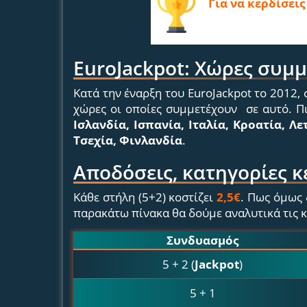
Για να κερδίσει
EuroJackpot: Χώρες συμ
Κατά την έναρξη του EuroJackpot το 2012,
χώρες οι οποίες συμμετέχουν σε αυτό. Πι
Ισλανδία, Ισπανία, Ιταλία, Κροατία, Λ
Τσεχία, Φινλανδία
.
Αποδόσεις, κατηγορίες κ
Κάθε στήλη (5+2) κοστίζει
2,5€
. Πως όμως 
παρακάτω πίνακα θα δούμε αναλυτικά τις κ
Συνδυασμός
5 + 2 (
Jackpot
)
5 + 1