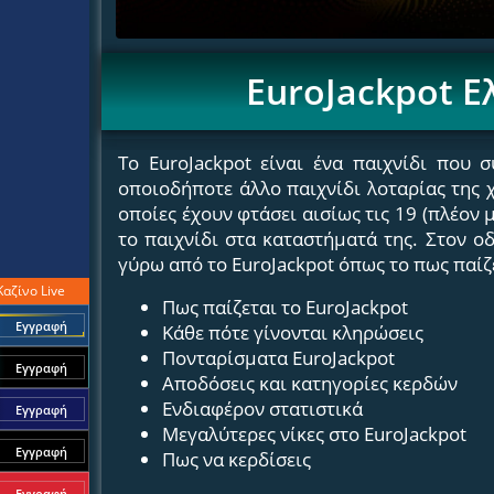
EuroJackpot Ε
Το EuroJackpot είναι ένα παιχνίδι που 
οποιοδήποτε άλλο παιχνίδι λοταρίας της 
οποίες έχουν φτάσει αισίως τις 19 (πλέον
το παιχνίδι στα καταστήματά της. Στον ο
γύρω από το EuroJackpot όπως το πως παίζ
αζίνο Live
Πως παίζεται το EuroJackpot
Εγγραφή
Κάθε πότε γίνονται κληρώσεις
Πονταρίσματα EuroJackpot
Εγγραφή
Αποδόσεις και κατηγορίες κερδών
Ενδιαφέρον στατιστικά
Εγγραφή
Μεγαλύτερες νίκες στο EuroJackpot
Εγγραφή
Πως να κερδίσεις
Εγγραφή