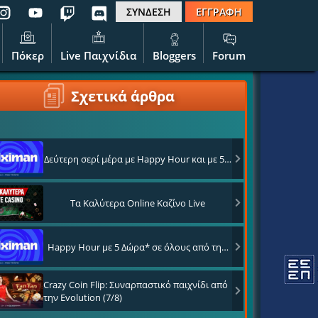
ΣΥΝΔΕΣΗ
ΕΓΓΡΑΦΗ
Πόκερ
Live Παιχνίδια
Bloggers
Forum
Σχετικά άρθρα
Δεύτερη σερί μέρα με Happy Hour και με 5…
Τα Καλύτερα Online Καζίνο Live
Happy Hour με 5 Δώρα* σε όλους από τη…
Crazy Coin Flip: Συναρπαστικό παιχνίδι από
την Evolution (7/8)