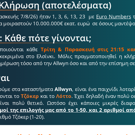
 Κλήρωση (αποτελέσματα)
σκευής 7/8/26) ήταν 1, 3, 6, 13, 23 με
Euro Numbers
τ
α μοιραστούν 10.000.000€ εκατ. ευρώ σε όσους μαντέψο
 Κάθε πότε γίνονται;
οποιούνται κάθε
Τρίτη & Παρασκευή στις 21:15 και
κεκριμένα στο Ελσίνκι. Μόλις πραγματοποιηθεί η κλή
ημέρωση τόσο από την Allwyn όσο και από την επίσημη σ
ναι
βρούμε στα καταστήματα
Allwyn
, είναι ένα παιχνίδι λοταρ
ζονται το
Τζόκερ
και το
Λόττο
. Έχει δηλαδή έναν πολύ ο
ίναι πολύ θετικό. Ωστόσο έχει κάποιες μικρές διαφ
μοί της επιλογής μας από το 1-50, και 2 αριθμοί από
θμό Τζόκερ (1-20).