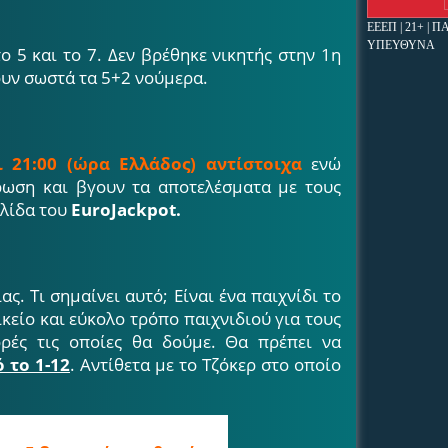
ΕΕΕΠ | 21+ | Π
ΥΠΕΥΘΥΝΑ
ο 5 και το 7. Δεν βρέθηκε νικητής στην 1η
υν σωστά τα 5+2 νούμερα.
 21:00 (ώρα Ελλάδoς) αντίστοιχα
ενώ
ρωση και βγουν τα αποτελέσματα με τους
ελίδα του
EuroJackpot.
ίας. Τι σημαίνει αυτό; Είναι ένα παιχνίδι το
ικείο και εύκολο τρόπο παιχνιδιού για τους
ορές τις οποίες θα δούμε. Θα πρέπει να
 το 1-12
. Αντίθετα με το Τζόκερ στο οποίο