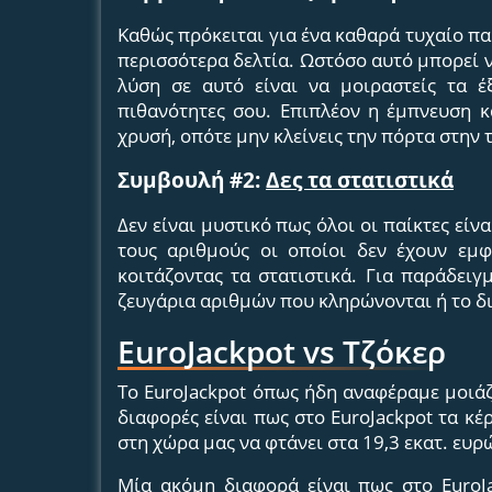
Καθώς πρόκειται για ένα καθαρά τυχαίο παι
περισσότερα δελτία. Ωστόσο αυτό μπορεί ν
λύση σε αυτό είναι να μοιραστείς τα έ
πιθανότητες σου. Επιπλέον η έμπνευση κ
χρυσή, οπότε μην κλείνεις την πόρτα στην 
Συμβουλή #2:
Δες τα στατιστικά
Δεν είναι μυστικό πως όλοι οι παίκτες είν
τους αριθμούς οι οποίοι δεν έχουν εμφ
κοιτάζοντας τα στατιστικά. Για παράδειγ
ζευγάρια αριθμών που κληρώνονται ή το δ
EuroJackpot vs Τζόκερ
Το EuroJackpot όπως ήδη αναφέραμε μοιάζε
διαφορές είναι πως στο EuroJackpot τα κέ
στη χώρα μας να φτάνει στα 19,3 εκατ. ευρ
Μία ακόμη διαφορά είναι πως στο EuroJ