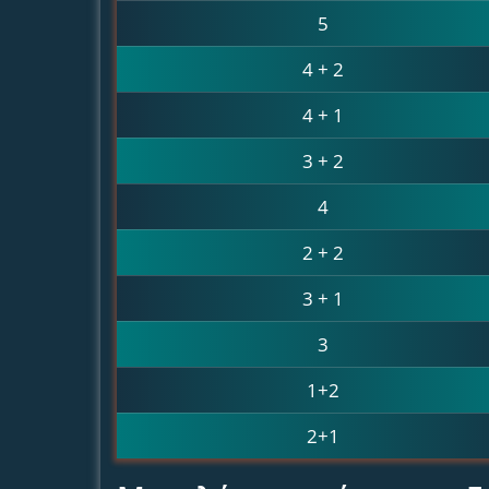
5
4 + 2
4 + 1
3 + 2
4
2 + 2
3 + 1
3
1+2
2+1