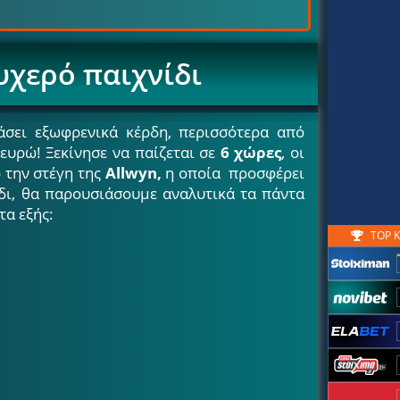
υχερό παιχνίδι
ράσει εξωφρενικά κέρδη, περισσότερα από
ευρώ! Ξεκίνησε να παίζεται σε
6 χώρες
, οι
ό την στέγη της
Allwyn,
η οποία προσφέρει
ίδι, θα παρουσιάσουμε αναλυτικά τα πάντα
τα εξής:
TOP Κ