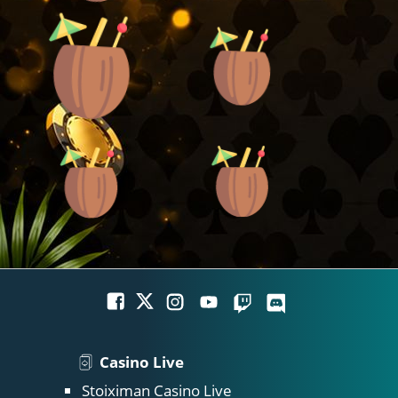
Casino Live
Stoiximan Casino Live