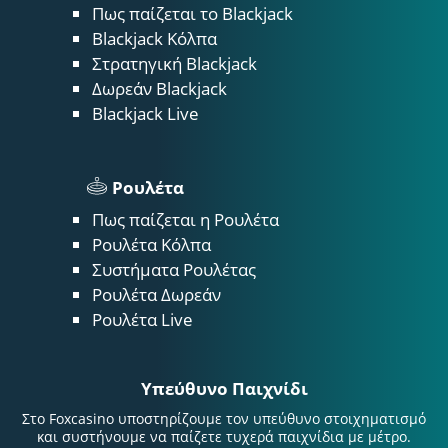
Πως παίζεται το Blackjack
Blackjack Κόλπα
Στρατηγική Blackjack
Δωρεάν Blackjack
Blackjack Live
Ρουλέτα
Πως παίζεται η Ρουλέτα
Ρουλέτα Κόλπα
Συστήματα Ρουλέτας
Ρουλέτα Δωρεάν
Ρουλέτα Live
Υπεύθυνο Παιχνίδι
Στο Foxcasino υποστηρίζουμε τον υπεύθυνο στοιχηματισμό
και συστήνουμε να παίζετε τυχερά παιχνίδια με μέτρο.