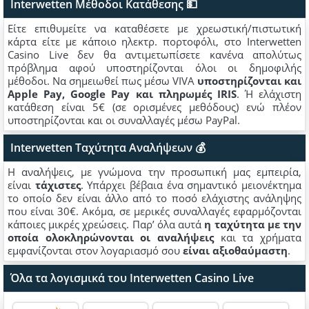
Interwetten Μέθοδοι Κατάθεσης 💵
Είτε επιθυμείτε να καταθέσετε με χρεωστική/πιστωτική
κάρτα είτε με κάποιο ηλεκτρ. πορτοφόλι, στο Interwetten
Casino Live δεν θα αντιμετωπίσετε κανένα απολύτως
πρόβλημα αφού υποστηρίζονται όλοι οι δημοφιλής
μέθοδοι. Να σημειωθεί πως μέσω VIVA
υποστηρίζονται και
Apple Pay, Google Pay και πληρωμές IRIS
. Ή ελάχιστη
κατάθεση είναι 5€ (σε ορισμένες μεθόδους) ενώ πλέον
υποστηρίζονται και οι συναλλαγές μέσω PayPal.
Interwetten Ταχύτητα Αναλήψεων 💰
Η αναλήψεις, με γνώμονα την προσωπική μας εμπειρία,
είναι
τάχιστες
. Υπάρχει βέβαια ένα σημαντικό μειονέκτημα
το οποίο δεν είναι άλλο από το ποσό ελάχιστης ανάληψης
που είναι 30€. Ακόμα, σε μερικές συναλλαγές εφαρμόζονται
κάποιες μικρές χρεώσεις. Παρ’ όλα αυτά
η ταχύτητα με την
οποία ολοκληρώνονται οι αναλήψεις
και τα χρήματα
εμφανίζονται στον λογαριασμό σου
είναι αξιοθαύμαστη
.
Όλα τα λογισμικά του Interwetten Casino Live