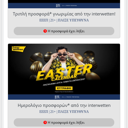
Τριπλή προσφορά* γνωριμίας από την interwetten!
ΕΕΕΠ | 21+ | ΠΑΙΞΕ ΥΠΕΥΘΥΝΑ
Η προσφορά έχει λήξει
Ημερολόγιο προσφορών* από την interwetten
ΕΕΕΠ | 21+ | ΠΑΙΞΕ ΥΠΕΥΘΥΝΑ
Η προσφορά έχει λήξει