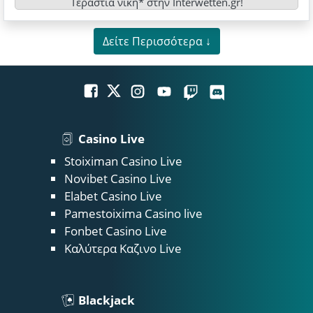
Τεράστια νίκη* στην Interwetten.gr!
Δείτε Περισσότερα ↓
Casino Live
Stoiximan Casino Live
Novibet Casino Live
Elabet Casino Live
Pamestoixima Casino live
Fonbet Casino Live
Καλύτερα Καζινο Live
Βlackjack