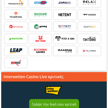
Interwetten Casino Live κριτικές
Γράψε την δική σου κριτική