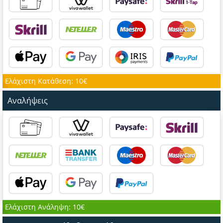
Ελάχιστη Κατάθεση: 10€
Αναλήψεις
Ελάχιστη Ανάληψη: 10€