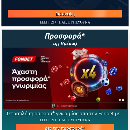
Επίσκεψη
ΕΕΕΠ | 21+ | ΠΑΙΞΕ ΥΠΕΥΘΥΝΑ
Προσφορά*
της Ημέρας!
Τετραπλή προσφορά* γνωριμίας από την Fonbet με…
ΕΕΕΠ | 21+ | ΠΑΙΞΕ ΥΠΕΥΘΥΝΑ
Δες την προσφορά*