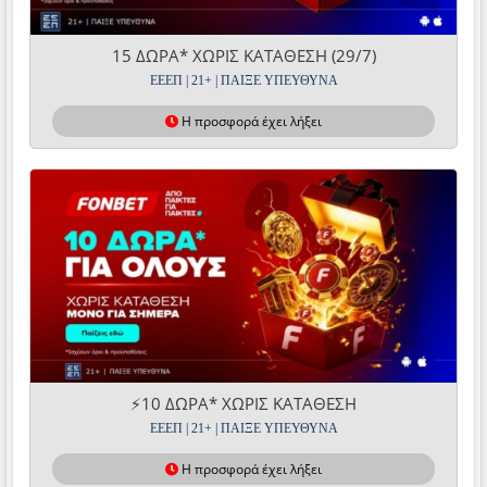
️15 ΔΩΡΑ* ΧΩΡΙΣ ΚΑΤΑΘΕΣΗ (29/7)
ΕΕΕΠ | 21+ | ΠΑΙΞΕ ΥΠΕΥΘΥΝΑ
Η προσφορά έχει λήξει
⚡10 ΔΩΡΑ* ΧΩΡΙΣ ΚΑΤΑΘΕΣΗ
ΕΕΕΠ | 21+ | ΠΑΙΞΕ ΥΠΕΥΘΥΝΑ
Η προσφορά έχει λήξει