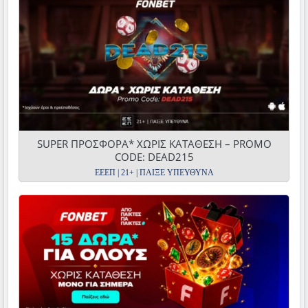
SUPER ΠΡΟΣΦΟΡΑ* ΧΩΡΙΣ ΚΑΤΑΘΕΣΗ – PROMO
CODE: DEAD215
ΕΕΕΠ | 21+ | ΠΑΙΞΕ ΥΠΕΥΘΥΝΑ