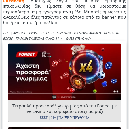
κατάθεση
. Δυστυχώς λόγω του κώδικα εμπορικής
επικοινωνίας δεν είμαστε σε θέση να μοιραστούμε
περισσότερα με μη-εγγεγραμμένα μέλη. Μπορείς όμως να τις
ανακαλύψεις όλες πατώντας σε κάποιο από τα banner που
θα βρεις σε αυτή τη σελίδα.
«21+ | ΑΡΜΟΔΙΟΣ ΡΥΘΜΙΣΤΗΣ ΕΕΕΠ | ΚΙΝΔΥΝΟΣ ΕΘΙΣΜΟΥ & ΑΠΩΛΕΙΑΣ ΠΕΡΙΟΥΣΙΑΣ |
ΕΟΠΑΕ – ΓΡΑΜΜΗ ΣΥΜΒΟΥΛΕΥΤΙΚΗΣ: 1114 | ΠΑΙΞΕ ΥΠΕΥΘΥΝΑ».
Τετραπλή προσφορά* γνωριμίας από την Fonbet με
live casino και κορυφαίο στοίχημα μαζί!
ΕΕΕΠ | 21+ | ΠΑΙΞΕ ΥΠΕΥΘΥΝΑ