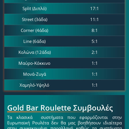
Split (Διπλό)
17:1
Street (3άδα)
11:1
Corner (4άδα)
8:1
Line (6άδα)
5:1
Κολώνα (12άδα)
2:1
Μαύρο-Κόκκινο
1:1
Μονά-Ζυγά
1:1
Χαμηλό-Υψηλό
1:1
Gold Bar Roulette Συμβουλές
Τα κλασικά συστήματα που εφαρμόζονται στην
Ευρωπαϊκή Ρουλέτα δεν θα μας βοηθήσουν ιδιαίτερα
στην συγκεκριμένη παραλλαγή καθώς τα συστήματα