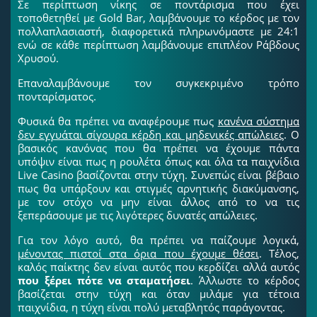
Σε περίπτωση νίκης σε ποντάρισμα που έχει
τοποθετηθεί με Gold Bar, λαμβάνουμε το κέρδος με τον
πολλαπλασιαστή, διαφορετικά πληρωνόμαστε με 24:1
ενώ σε κάθε περίπτωση λαμβάνουμε επιπλέον Ράβδους
Χρυσού.
Επαναλαμβάνουμε τον συγκεκριμένο τρόπο
πονταρίσματος.
Φυσικά θα πρέπει να αναφέρουμε πως
κανένα σύστημα
δεν εγγυάται σίγουρα κέρδη και μηδενικές απώλειες
. Ο
βασικός κανόνας που θα πρέπει να έχουμε πάντα
υπόψιν είναι πως η ρουλέτα όπως και όλα τα παιχνίδια
Live Casino βασίζονται στην τύχη. Συνεπώς είναι βέβαιο
πως θα υπάρξουν και στιγμές αρνητικής διακύμανσης,
με τον στόχο να μην είναι άλλος από το να τις
ξεπεράσουμε με τις λιγότερες δυνατές απώλειες.
Για τον λόγο αυτό, θα πρέπει να παίζουμε λογικά,
μένοντας πιστοί στα όρια που έχουμε θέσει
. Τέλος,
καλός παίκτης δεν είναι αυτός που κερδίζει αλλά αυτός
που ξέρει πότε να σταματήσει
. Άλλωστε το κέρδος
βασίζεται στην τύχη και όταν μιλάμε για τέτοια
παιχνίδια, η τύχη είναι πολύ μεταβλητός παράγοντας.