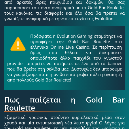
από αρκετές ώρες παιχνιδιού και δοκιμών, θα σας
παρουσιάσει τα πάντα αναφορικά με το Gold Bar Roulette,
τους κανόνες, τις διαφορές και όλα όσα θα πρέπει να
γνωρίζετε αναφορικά με τη νέα επιτυχία της Evolution!
Πρόσφατα η Evolution Gaming σταμάτησε να
προσφέρει την Gold Bar Roulette στα
ελληνικά Online Live Casino. Σε περίπτωση
όμως που θέλετε να δοκιμάσετε
οποιοδήποτε άλλο παιχνίδι του γνωστού
provider μπορείτε να πατήσετε σε ένα από τα banner
που θα βρείτε στη σελίδα μας. Δυστυχώς δεν μπορούμε
να γνωρίζουμε πότε ή αν θα επιστρέψει πάλι η αγαπητή
από πολλούς Gold Bar Roulette!
Πως παίζεται η Gold Bar
Roulette
Εξαιρετικά γραφικά, στούντιο κυριολεκτικά μέσα στον
χρυσό και μία εντυπωσιακή νέα λειτουργία! Ο λόγος για
την Gold Bar Roulette, τη νέα προσθήκη της Evolution η