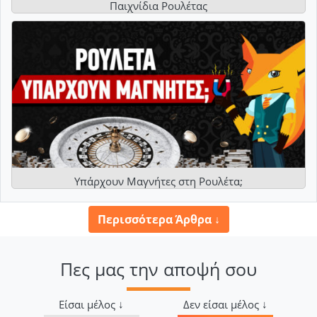
Παιχνίδια Ρουλέτας
Υπάρχουν Μαγνήτες στη Ρουλέτα;
Περισσότερα Άρθρα ↓
Πες μας την αποψή σου
Είσαι μέλος ↓
Δεν είσαι μέλος ↓