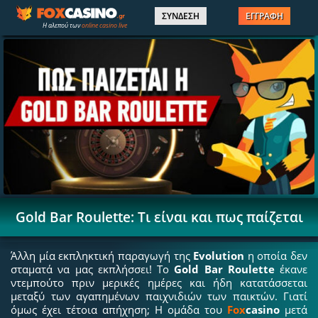
ΣΥΝΔΕΣΗ
ΕΓΓΡΑΦΗ
Η αλεπού των
online casino live
ΞΕΚΛΕΙΔΩΝΕΙΣ ΕΔΩ🔓
ΕΕΕΠ | 21+ | ΠΑΙΞΕ ΥΠΕΥΘΥΝΑ
Gold Bar Roulette: Τι είναι και πως παίζεται
Άλλη μία εκπληκτική παραγωγή της
Evolution
η οποία δεν
σταματά να μας εκπλήσσει! Το
Gold Bar Roulette
έκανε
ντεμπούτο πριν μερικές ημέρες και ήδη κατατάσσεται
μεταξύ των αγαπημένων παιχνιδιών των παικτών. Γιατί
όμως έχει τέτοια απήχηση; Η ομάδα του
Fox
casino
μετά