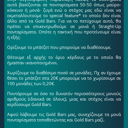
αυτά βασίζονται σε πονταρίσματα 50-50 όπως μαύρο-
κόκκινο ή μονά- ζυγά ενώ ο στόχος μας εδώ είναι να
εκμεταλλευτούμε το special feature* το οποίο δεν είναι
άλλο από τα Gold Bars. Για να το πετύχουμε αυτό, θα
πρέπει να επικεντρωθούμε σε μονά ή Straight-Up
πονταρίσματα. Οπότε η τακτική που προτείνουμε είναι
η εξής:
Ορίζουμε το μπάτζετ που μπορούμε να διαθέσουμε.
Θέτουμε εξ αρχής το όριο κέρδους με το οποίο θα
ήμασταν ικανοποιημένοι.
Χωρίζουμε το διαθέσιμο ποσό σε μονάδες. Πχ αν έχουμε
θέσει το μπάτζετ στα 20€ μπορούμε να το χωρίσουμε σε
100 μονάδες των 0,20€.
Ποντάρουμε σε όσο το δυνατόν περισσότερους μονούς
αριθμούς (ιδανικά σε όλους), μιας και στόχος είναι να
κερδίσουμε Gold Bars.
Αφού λάβουμε τις Gold Bars μας, συνεχίζουμε τα μονά
πονταρίσματα τοποθετώντας και Gold Bars μαζί.