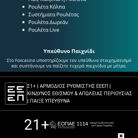
Ρουλέτα Κόλπα
Συστήματα Ρουλέτας
Ρουλέτα Δωρεάν
Ρουλέτα Live
Υπεύθυνο Παιχνίδι
Στο Foxcasino υποστηρίζουμε τον υπεύθυνο στοιχηματισμό
και συστήνουμε να παίζετε τυχερά παιχνίδια με μέτρο.
21+ | ΑΡΜΟΔΙΟΣ ΡΥΘΜΙΣΤΗΣ ΕΕΕΠ |
ΚΙΝΔΥΝΟΣ ΕΘΙΣΜΟΥ & ΑΠΩΛΕΙΑΣ ΠΕΡΙΟΥΣΙΑΣ
|
ΠΑΙΞΕ ΥΠΕΥΘΥΝΑ
21+