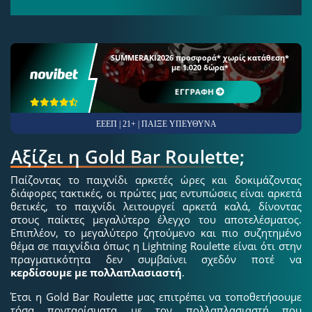
SUMMERAKI2026 προσφορά* χωρίς κατάθεση*
με 1.020 δώρα*
ΕΓΓΡΑΦΗ
ΕΕΕΠ | 21+ | ΠΑΙΞΕ ΥΠΕΥΘΥΝΑ
Αξίζει η Gold Bar Roulette;
Παίζοντας το παιχνίδι αρκετές ώρες και δοκιμάζοντας
διάφορες τακτικές, οι πρώτες μας εντυπώσεις είναι αρκετά
θετικές, το παιχνίδι λειτουργεί αρκετά καλά, δίνοντας
στους παίκτες μεγαλύτερο έλεγχο του αποτελέσματος.
Επιπλέον, το μεγαλύτερο ζητούμενο και πιο συζητημένο
θέμα σε παιχνίδια όπως η Lightning Roulette είναι ότι στην
πραγματικότητα δεν συμβαίνει σχεδόν ποτέ να
κερδίσουμε με πολλαπλασιαστή
.
Έτσι η Gold Bar Roulette μας επιτρέπει να τοποθετήσουμε
τόσα πονταρίσματα με τον πολλαπλασιαστή που