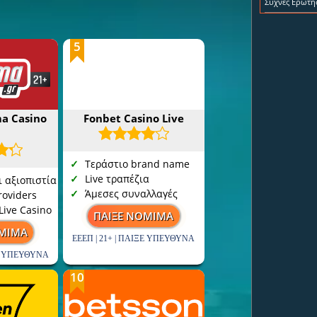
Συχνές Ερωτή
5
a Casino
Fonbet Casino Live
Τεράστιο brand name
Live τραπέζια
ι αξιοπιστία
Άμεσες συναλλαγές
roviders
Live Casino
ΠΑΙΞΕ ΝΟΜΙΜΑ
ΟΜΙΜΑ
ΕΕΕΠ | 21+ | ΠΑΙΞΕ ΥΠΕΥΘΥΝΑ
ΞΕ ΥΠΕΥΘΥΝΑ
10