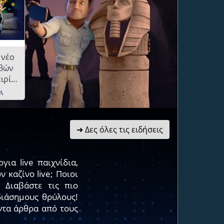
 νέο
ιβών
ιρία
ΝΑ
➜ Δες όλες τις ειδήσεις
για live παιχνίδια,
 καζίνο live; Ποιοι
 Διαβάστε τις πιο
διάσημους θρύλους!
ντα άρθρα από τους