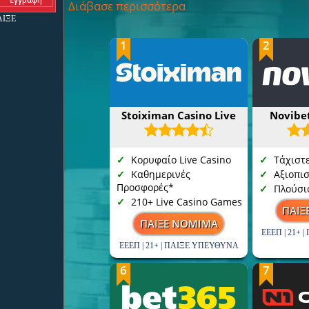
Διάβασε περισσότερα
ΠΑΙΞΕ
1
2
Stoiximan Casino Live
Novibet
Κορυφαίο Live Casino
Τάχιστ
Καθημερινές
Aξιοπι
Προσφορές*
Πλούσι
210+ Live Casino Games
ΠΑΙΞ
ΠΑΙΞΕ ΝΟΜΙΜΑ
ΕΕΕΠ | 21+
ΕΕΕΠ | 21+ | ΠΑΙΞΕ ΥΠΕΥΘΥΝΑ
6
7