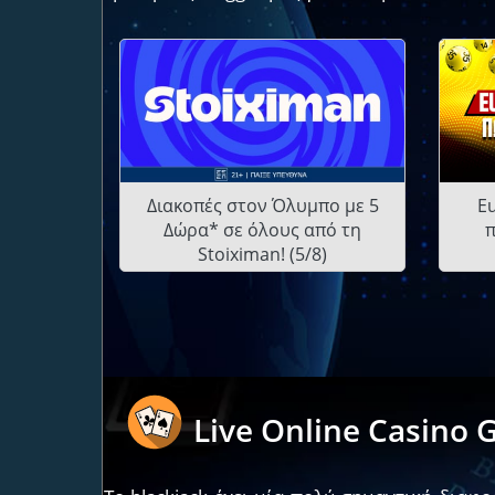
Διακοπές στον Όλυμπο με 5
E
Δώρα* σε όλους από τη
π
Stoiximan! (5/8)
Live Οnline Casino 