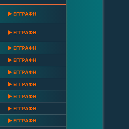
▶️
ΕΓΓΡΑΦΗ
▶️
ΕΓΓΡΑΦΗ
▶️
ΕΓΓΡΑΦΗ
▶️
ΕΓΓΡΑΦΗ
▶️
ΕΓΓΡΑΦΗ
▶️
ΕΓΓΡΑΦΗ
▶️
ΕΓΓΡΑΦΗ
▶️
ΕΓΓΡΑΦΗ
▶️
ΕΓΓΡΑΦΗ