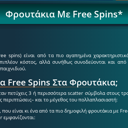
Φρουτάκια Με Free Spins*
ree spins) είναι από τα πιο αγαπημένα χαρακτηριστι
 επιπλέον κόστος, αλλά συνήθως συνοδεύονται και από 
παιχνιδιού.
α Free Spins Στα Φρουτάκια;
όταν πετύχεις 3 ή περισσότερα scatter σύμβολα στους τ
ές περιπτώσεις– και το μέγεθος του πολλαπλασιαστή:
 που είναι κι ένα από τα πιο δημοφιλή φρουτάκια με Fr
r εμφανίζονται: