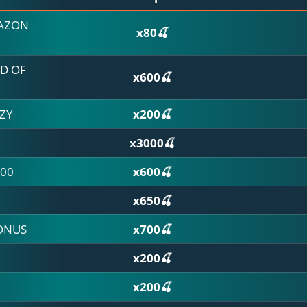
MAZON
x80🍒
OD OF
x600🍒
ZY
x200🍒
x3000🍒
000
x600🍒
x650🍒
BONUS
x700🍒
x200🍒
x200🍒