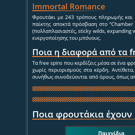
Immortal Romance
Φρουτάκι με 243 τρόπους πληρωμής και θ
παίκτης αποκτά πρόσβαση στο “Chamber o
(πολλαπλασιαστές, sticky wilds, expanding
ενεργοποίησης του μπόνους.
Ποια η διαφορά από τα f
Τα free spins που κερδίζεις μέσα σε ένα φ
χωρίς περιορισμούς στα κέρδη. Αντίθετα,
συνήθως συνοδεύονται από όρους, όπως απ
Ποια φρουτάκια έχουν 
Παιχνίδια