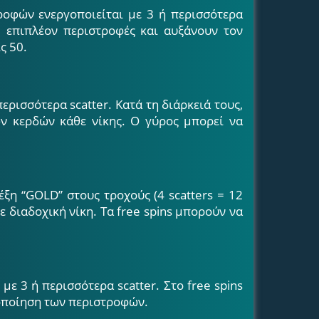
οφών ενεργοποιείται με 3 ή περισσότερα
10 επιπλέον περιστροφές και αυξάνουν τον
ς 50.
περισσότερα scatter. Κατά τη διάρκειά τους,
ν κερδών κάθε νίκης. Ο γύρος μπορεί να
έξη “GOLD” στους τροχούς (4 scatters = 12
ε διαδοχική νίκη. Τα free spins μπορούν να
με 3 ή περισσότερα scatter. Στο free spins
ργοποίηση των περιστροφών.