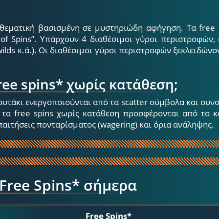
εματική βασισμένη σε μυστηριώδη αφήγηση. Τα free sp
f Spins”. Υπάρχουν 4 διαθέσιμοι γύροι περιστροφών, 
 wilds κ.ά.). Οι διαθέσιμοι γύροι περιστροφών ξεκλειδώ
ree spins* χωρίς κατάθεση;
ρουτάκι ενεργοποιούνται από τα scatter σύμβολα και συ
 τα free spins χωρίς κατάθεση προσφέρονται από το κ
αιτήσεις πονταρίσματος (wagering) και όρια ανάληψης.
Free Spins* σήμερα
Free Spins*