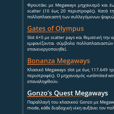
Φρουτάκι με Megaways μηχανισμό και έω
scatter (10 έως 20 περιστροφές). Κατά τ
πολλαπλασιαστή των συλλεγόμενων ψαριών (
Gates of Olympus
Slot 6×5 με scatter pays και θεματική την 
εμφανίζονται σύμβολα πολλαπλασιαστών 
επανενεργοποιηθεί.
Bonanza Megaways
Κλασικό Megaways slot με έως 117.649 τρό
περιστροφές). Ο μηχανισμός «unlimited win
επαναληφθούν.
Gonzo’s Quest Megaways
Παραλλαγή του κλασικού Gonzo με Megaways 
mode, κάθε διαδοχική νίκη αυξάνει τον πολ