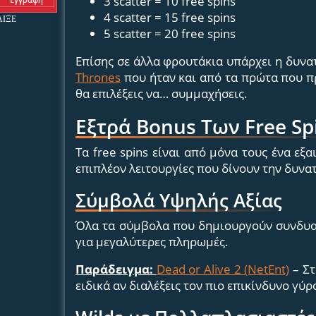
3 scatter = 10 free spins
4 scatter = 15 free spins
ΠΑΙΞΕ
5 scatter = 20 free spins
Επίσης σε άλλα φρουτάκια υπάρχει η δυνα
Thrones
που ήταν και από τα πρώτα που πρ
θα επιλέξεις να… συμμαχήσεις.
Εξτρά Bonus Των Free Sp
Τα free spins είναι από μόνα τους ένα εξ
επιπλέον λειτουργίες που δίνουν την δυνατ
Σύμβολά Υψηλής Αξίας
Όλα τα σύμβολα που δημιουργούν συνδυασμ
για μεγαλύτερες πληρωμές.
Παράδειγμα:
Dead or Alive 2 (NetEnt)
– Στ
ειδικά αν διαλέξεις τον πιο επικίνδυνο γύρ