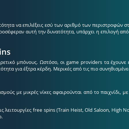
τότητα να επιλέξεις εσύ των αριθμό των περιστροφών σ
οσέφεραν αυτή την δυνατότητα, υπάρχει η επιλογή από 8
ins
αιρετικό μπόνους. Ωστόσο, οι game providers τα έχουν
ότητα για έξτρα κέρδη. Μερικές από τις πιο συνηθισμένες
ούς με μικρές νίκες αφαιρούνται από το παιχνίδι, με
ις λειτουργίες free spins (Train Heist, Old Saloon, Hig
ο.