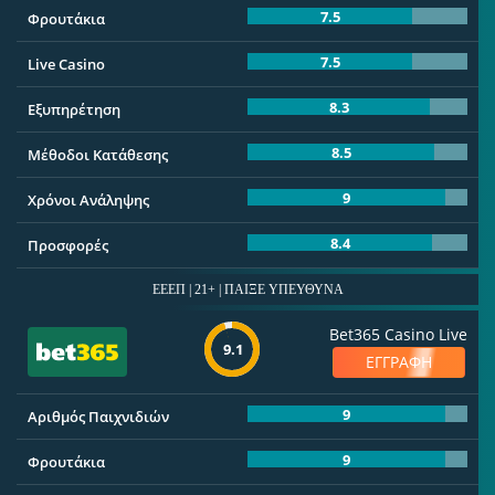
7.5
7.5
8.3
8.5
9
8.4
ΕΕΕΠ | 21+ | ΠΑΙΞΕ ΥΠΕΥΘΥΝΑ
Bet365 Casino Live
9.1
ΕΓΓΡΑΦΗ
9
9