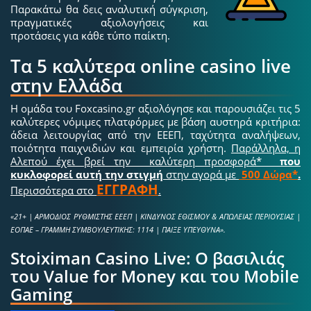
Παρακάτω θα δεις αναλυτική σύγκριση,
πραγματικές αξιολογήσεις και
προτάσεις για κάθε τύπο παίκτη.
Tα 5 καλύτερα online casino live
στην Ελλάδα
Η ομάδα του Foxcasino.gr αξιολόγησε και παρουσιάζει τις 5
καλύτερες νόμιμες πλατφόρμες με βάση αυστηρά κριτήρια:
άδεια λειτουργίας από την ΕΕΕΠ, ταχύτητα αναλήψεων,
ποιότητα παιχνιδιών και εμπειρία χρήστη.
Παράλληλα, η
Αλεπού έχει βρεί την καλύτερη προσφορά*
που
κυκλοφορεί αυτή την στιγμή
στην αγορά με
500 Δώρα*
.
ΕΓΓΡΑΦΗ
Περισσότερα στο
.
«21+ | ΑΡΜΟΔΙΟΣ ΡΥΘΜΙΣΤΗΣ ΕΕΕΠ | ΚΙΝΔΥΝΟΣ ΕΘΙΣΜΟΥ & ΑΠΩΛΕΙΑΣ ΠΕΡΙΟΥΣΙΑΣ |
ΕΟΠΑΕ – ΓΡΑΜΜΗ ΣΥΜΒΟΥΛΕΥΤΙΚΗΣ: 1114 | ΠΑΙΞΕ ΥΠΕΥΘΥΝΑ».
Stoiximan Casino Live: Ο βασιλιάς
του Value for Money και του Mobile
Gaming