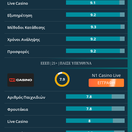
9.1
9.2
9.3
9.2
9.2
ΕΕΕΠ | 21+ | ΠΑΙΞΕ ΥΠΕΥΘΥΝΑ
N1 Casino Live
7.9
ΕΓΓΡΑΦΗ
7.8
7.8
8