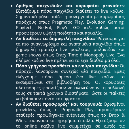
Αριθμός παιχνιδιών και κορυφαίοι providers:
Εξετάζουμε πόσα παιχνίδια διαθέτει το live καζίνο.
Σημαντικό ρόλο παίζει η συνεργασία με κορυφαίους
παρόχους όπως Pragmatic Play, Evolution Gaming,
Playtech, NetEnt, Play’n GO κτλ, καθώς αυτοί
προσφέρουν υψηλή ποιότητα και ποικιλία.
Αν διαθέτει τα δημοφιλή παιχνίδια:
Ψάχνουμε για
τα πιο αναγνωρίσιμα και αγαπημένα παιχνίδια όπως
δημοφιλή τραπέζια live ρουλέτας, μπλακτζάκ και
game shows όπως Crazy Time ή Monopoly Live. Ένα
πλήρες καζίνο live πρέπει να τα έχει διαθέσιμα όλα.
Πόσο γρήγορα προσθέτει καινούρια παιχνίδια:
Οι
πάροχοι λανσάρουν συνεχώς νέα παιχνίδια. Εμείς
ελέγχουμε πόσο άμεσα ένα live καζίνο τα
ενσωματώνει στη βιβλιοθήκη του. Οι κορυφαίες
πλατφόρμες φροντίζουν να ανανεώνουν τη συλλογή
τους σε τακτά χρονικά διαστήματα, ώστε οι παίκτες
να βρίσκουν πάντα κάτι φρέσκο.
Αν διαθέτει προσφορές* και τουρνουά:
Ορισμένοι
providers, όπως η Pragmatic Play, προσφέρουν
σταθερές προωθητικές ενέργειες όπως το Drop &
Wins, τουρνουά και ημερήσια έπαθλα. Εξετάζουμε αν
το online καζίνο live συμμετέχει σε αυτές τις