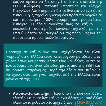
καζίνο πρέπει να λειτουργεί υπό την εποπτεία της
EEEΠ (Ελληνική Επιτροπή Εποπτείας και Ελέγχου
Παιγνίων). Αυτό σημαίνει ότι το live καζίνο έχει άδεια
τύπου 1 ή 2, τηρεί συγκεκριμένα πρότυπα ασφαλείας
και προσφέρει 100% νόμιμη και ρυθμιζόμενη
εμπειρία. Η άδεια εγγυάται πως το καζίνο LIVE
ακολουθεί αυστηρούς κανόνες σχετικά με την
υπευθυνότητα του παιχνιδιού, τις πληρωμές και την
προστασία προσωπικών δεδομένων.
Προσοχή σε καζίνο live που ισχυρίζονται ότι είναι
“νόμιμα” στην Ελλάδα αλλά λειτουργούν με άδειες από
χώρες όπως Κουρασάο, Κόστα Ρίκα και άλλες. Αυτές οι
πλατφόρμες δεν είναι αδειοδοτημένες από την ΕΕΕΠ και
θεωρούνται παράνομες. Παρά την άδεια που πιθανώς
να έχουν, αξιόπιστη για παιχνίδι από την Ελλάδα, είναι
μόνο αυτή της ΕΕΕΠ.
Αξιοπιστία και φήμη:
Πέρα από την ελληνική άδεια,
εξετάζουμε αν το live καζίνο έχει άδειες και από άλλες
αξιόπιστες ρυθμιστικές αρχές όπως η
MGA (Μάλτα)
ή