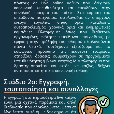
πόντους σε Live online καζίνο που δείχνουν
κοινωνική υπευθυνότητα και επενδύουν στην
συνολική εμπειρία του παίκτη. Στο κομμάτι του
υπεύθυνου παιχνιδιού, αξιολογούμε αν υπάρχουν
ενεργά εργαλεία όπως όρια κατάθεσης,
αυτοαποκλεισμός, χρονικά όρια και ενημερωτικές
καμπάνιες. Πλατφόρμες όπως που διαθέτουν
οργανωμένες ενότητες υπεύθυνου παιχνιδιού, με
έμφαση στην πρόληψη του εθισμού αξιολογούνται
πάντα θετικά. Ταυτόχρονα εξετάζουμε και το
κοινωνικό πρόσωπο της εκάστοτε εταιρείας:
στηρίζουν δράσεις; συμμετέχουν σε προγράμματα
υπευθυνότητας ή βιωσιμότητας; Μια πλατφόρμα που
δραστηριοποιείται και εκτός live καζίνο, δείχνει
ανταποδοτικότητα και κοινωνική ευθύνη.
Στάδιο 2o: Εγγραφή,
ταυτοποίηση και συναλλαγές
Η εγγραφή στα περισσότερα live καζίνο
είναι μια σχετικά παρόμοια και απλή
διαδικασία που ολοκληρώνεται μέσα σε
λίγα λεπτά. Αυτό όμως δεν σημαίνει ότι