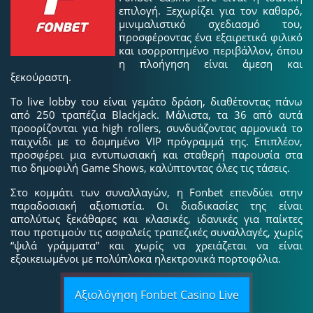
επιλογή. Ξεχωρίζει για τον καθαρό,
μινιμαλιστικό σχεδιασμό του,
προσφέροντας ένα εξαιρετικά φιλικό
και ισορροπημένο περιβάλλον, όπου
η πλοήγηση είναι άμεση και
ξεκούραστη.
Το live lobby του είναι γεμάτο δράση, διαθέτοντας πάνω
από 250 τραπέζια Blackjack. Μάλιστα, τα 36 από αυτά
προορίζονται για high rollers, συνδυάζοντας αρμονικά το
παιχνίδι με το δομημένο VIP πρόγραμμά της. Επιπλέον,
προσφέρει μια εντυπωσιακή και σταθερή παρουσία στα
πιο δημοφιλή Game Shows, καλύπτοντας όλες τις τάσεις.
Στο κομμάτι των συναλλαγών, η Fonbet επενδύει στην
παραδοσιακή αξιοπιστία. Οι διαδικασίες της είναι
απολύτως ξεκάθαρες και κλασικές, ιδανικές για παίκτες
που προτιμούν τις ασφαλείς τραπεζικές συναλλαγές, χωρίς
“ψιλά γράμματα” και χωρίς να χρειάζεται να είναι
εξοικειωμένοι με πολύπλοκα ηλεκτρονικά πορτοφόλια.
Αξιολόγηση Fonbet Casino Live