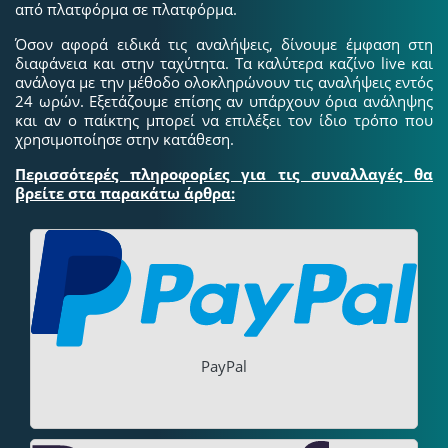
από πλατφόρμα σε πλατφόρμα.
Όσον αφορά ειδικά τις αναλήψεις, δίνουμε έμφαση στη
διαφάνεια και στην ταχύτητα. Τα καλύτερα καζίνο live και
ανάλογα με την μέθοδο ολοκληρώνουν τις αναλήψεις εντός
24 ωρών. Εξετάζουμε επίσης αν υπάρχουν όρια ανάληψης
και αν ο παίκτης μπορεί να επιλέξει τον ίδιο τρόπο που
χρησιμοποίησε στην κατάθεση.
Περισσότερές πληροφορίες για τις συναλλαγές θα
βρείτε στα παρακάτω άρθρα:
PayPal