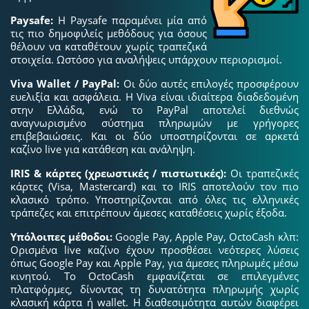
Paysafe:
Η Paysafe παραμένει μία από
τις πιο δημοφιλείς μεθόδους για όσους
θέλουν να καταθέτουν χωρίς τραπεζικά
στοιχεία. Ωστόσο για αναλήψεις υπάρχουν περιορισμοί.
Viva Wallet / PayPal:
Οι δύο αυτές επιλογές προσφέρουν
ευελιξία και ασφάλεια. Η Viva είναι ιδιαίτερα διαδεδομένη
στην Ελλάδα, ενώ το PayPal αποτελεί διεθνώς
αναγνωρισμένο σύστημα πληρωμών με γρήγορες
επιβεβαιώσεις. Και οι δύο υποστηρίζονται σε αρκετά
καζίνο live για κατάθεση και ανάληψη.
IRIS & κάρτες (χρεωστικές / πιστωτικές):
Οι τραπεζικές
κάρτες (Visa, Mastercard) και το IRIS αποτελούν τον πιο
κλασικό τρόπο. Υποστηρίζονται από όλες τις ελληνικές
τράπεζες και επιτρέπουν άμεσες καταθέσεις χωρίς έξοδα.
Υπόλοιπες μέθοδοι:
Google Pay, Apple Pay, OctoCash κλπ:
Ορισμένα live καζίνο έχουν προσθέσει νεότερες λύσεις
όπως Google Pay και Apple Pay, για άμεσες πληρωμές μέσω
κινητού. Το OctoCash εμφανίζεται σε επιλεγμένες
πλατφόρμες, δίνοντας τη δυνατότητα πληρωμής χωρίς
κλασική κάρτα ή wallet. Η διαθεσιμότητα αυτών διαφέρει