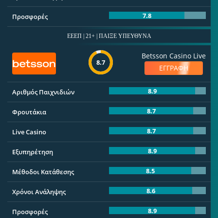
7.8
ΕΕΕΠ | 21+ | ΠΑΙΞΕ ΥΠΕΥΘΥΝΑ
Betsson Casino Live
8.7
ΕΓΓΡΑΦΗ
8.9
8.7
8.7
8.9
8.5
8.6
8.9