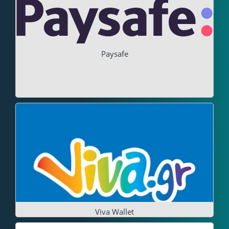
Paysafe
Viva Wallet