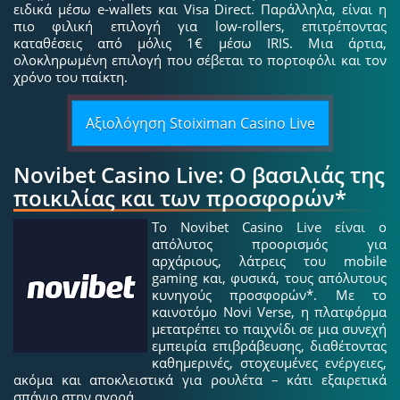
ειδικά μέσω e-wallets και Visa Direct. Παράλληλα, είναι η
πιο φιλική επιλογή για low-rollers, επιτρέποντας
καταθέσεις από μόλις 1€ μέσω IRIS. Μια άρτια,
ολοκληρωμένη επιλογή που σέβεται το πορτοφόλι και τον
χρόνο του παίκτη.
Αξιολόγηση Stoiximan Casino Live
Novibet Casino Live: Ο βασιλιάς της
ποικιλίας και των προσφορών*
Το Novibet Casino Live είναι ο
απόλυτος προορισμός για
αρχάριους, λάτρεις του mobile
gaming και, φυσικά, τους απόλυτους
κυνηγούς προσφορών*. Με το
καινοτόμο Novi Verse, η πλατφόρμα
μετατρέπει το παιχνίδι σε μια συνεχή
εμπειρία επιβράβευσης, διαθέτοντας
καθημερινές, στοχευμένες ενέργειες,
ακόμα και αποκλειστικά για ρουλέτα – κάτι εξαιρετικά
σπάνιο στην αγορά.