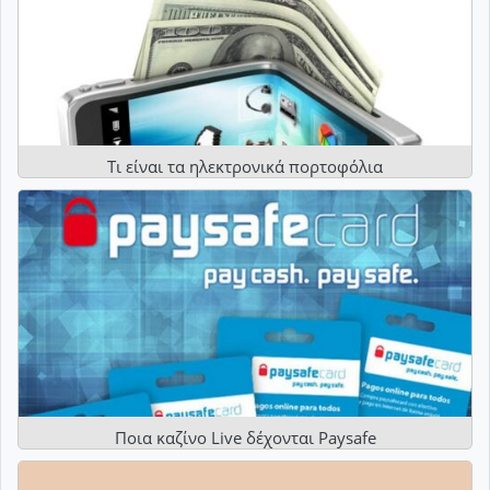
Tι είναι τα ηλεκτρονικά πορτοφόλια
Ποια καζίνο Live δέχονται Paysafe