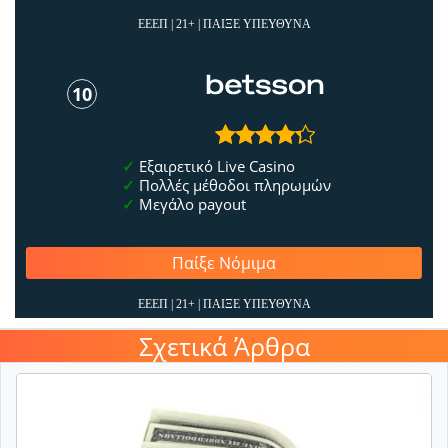
ΕΕΕΠ | 21+ | ΠΑΙΞΕ ΥΠΕΥΘΥΝΑ
10
Eξαιρετικό Live Casino
Πολλές μέθοδοι πληρωμών
Μεγάλο payout
Παίξε Νόμιμα
ΕΕΕΠ | 21+ | ΠΑΙΞΕ ΥΠΕΥΘΥΝΑ
Σχετικά Άρθρα