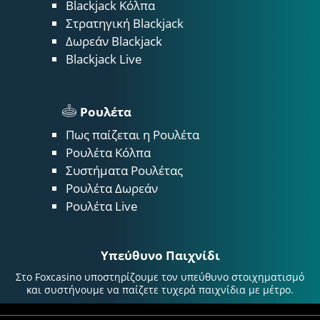
Blackjack Κόλπα
Στρατηγική Blackjack
Δωρεάν Blackjack
Blackjack Live
Ρουλέτα
Πως παίζεται η Ρουλέτα
Ρουλέτα Κόλπα
Συστήματα Ρουλέτας
Ρουλέτα Δωρεάν
Ρουλέτα Live
Υπεύθυνο Παιχνίδι
Στο Foxcasino υποστηρίζουμε τον υπεύθυνο στοιχηματισμό
και συστήνουμε να παίζετε τυχερά παιχνίδια με μέτρο.