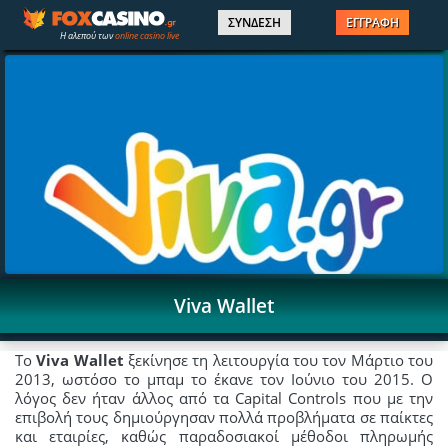
ΣΥΝΔΕΣΗ
ΕΓΓΡΑΦΗ
Η αλεπού των
online casino live
💎Αξίζει ένα κλικ
ΕΕΕΠ | 21+ | ΠΑΙΞΕ ΥΠΕΥΘΥΝΑ
Viva Wallet
Το
Viva Wallet
ξεκίνησε τη λειτουργία του τον Μάρτιο του
2013, ωστόσο τo μπαμ το έκανε τον Ιούνιο του 2015. Ο
λόγος δεν ήταν άλλος από τα Capital Controls που με την
επιβολή τους δημιούργησαν πολλά προβλήματα σε παίκτες
και εταιρίες, καθώς παραδοσιακοί μέθοδοι πληρωμής