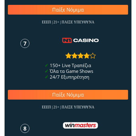
Παίξε Νόμιμα
ΕΕΕΠ | 21+ | ΠΑΙΞΕ ΥΠΕΥΘΥΝΑ
7
150+ Live Τραπέζια
Όλα τα Game Shows
24/7 Εξυπηρέτηση
Παίξε Νόμιμα
ΕΕΕΠ | 21+ | ΠΑΙΞΕ ΥΠΕΥΘΥΝΑ
8