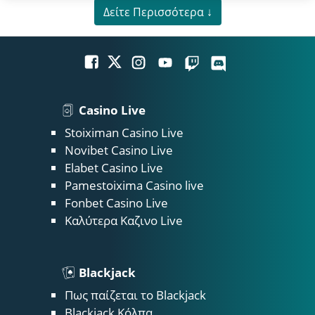
Δείτε Περισσότερα ↓
Casino Live
Stoiximan Casino Live
Novibet Casino Live
Elabet Casino Live
Pamestoixima Casino live
Fonbet Casino Live
Καλύτερα Καζινο Live
Βlackjack
Πως παίζεται το Blackjack
Blackjack Κόλπα