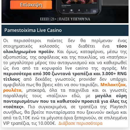
Επίσκεψη
Καλό είναι, έχει και όμορφα κορίτσια στα
Πολύδωρος
τραπέζια... γενικά πληρώνει καλά και έχει
Καραγιώργος
πολλές επιλογές. Απλά ως πιο παλιός έχω
ΕΕΕΠ | 21+ | ΠΑΙΞΕ ΥΠΕΥΘΥΝΑ
neteller και με χαλάει λίγο που δεν την
υποστηρίζει.
Pamestoixima Live Casino
Σχολίασε στις: 25/01/2025
Οι περισσότεροι παίκτες δεν θα περίμεναν ένας
στοιχηματικός κολοσσός να διαθέτει ένα
τόσο
ολοκληρωμένο προϊόν
. Και όμως, καταφέρνει, μέσω της
Σοβαρή εταιρία, αλλά κανένα σοβαρό
αξιοπιστίας, της ασφάλειας και της ποικιλίας, να «πατήσει»
Βλάσης
κέρδος δεν είχε ποτέ εγώ. Συνεχίζω
το μεγαλύτερο μέρος του ανταγωνισμού και να καθιερωθεί
πάντως να προτιμάω το συγκεκριμένο
ώς ένα από τα κορυφαία live casino της αγοράς. Με
καζίνο λόγω ονόματος που κουβαλάει
περισσότερα από 300 ζωντανά τραπέζια και 3.000+ RNG
(οπαπ).
τίτλους
από δεκάδες γνωστούς provider δεν υπάρχει
Σχολίασε στις: 20/01/2025
αμφιβολία πως θα βρεις κάτι να σου ταιριάζει.
Μπλακτζακ
,
ρουλέτα
, μπακαρά, όλα τα παιχνίδια και οι γνωστές
παραλλαγές τους «παίζουν» εδώ, με
μεγάλα εύρη
Kwstas
Από όσα έχω δει είναι αυτό με τα
πονταρισμάτων που τα καθιστούν προσιτά για όλες τις
περισσότερα τραπέζια με έλληνες
«τσέπες»
. Πιο συγκεκριμένα, σε τραπέζια της Playtech
κρουπιέρηδες (ρουλέτα, μπλακτζακ)
συνήθως, θα βρείτε πονταρίσματα που ξεκινούν ακόμα και
από τα 0,10€ ενώ τα μέγιστα όρια ξεπερνούν, σε επιλεγμένα
Σχολίασε στις: 15/01/2025
VIP τραπέζια, τις 10.000€.
Διάβασε περισσότερα