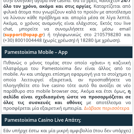
στην ελληνική αγορά live casino. Θα το βρεις «ανοιχτό»
24/7
Pokerinho21
Καλές προσφορές και εξτραδάκια αρκετά
όλο τον χρόνο, ακόμα και στις αργίες
. Καταρτίζεται από
συχνά. Πρέπει να υπάρχει στη γκάμα
φιλικά άτομα που γνωρίζουν καλά το προϊόν με αποτέλεσμα
κάθε παίκτη!
να λύνουν κάθε πρόβλημα και απορία μέσα σε λίγα λεπτά.
Ακόμα, ο χρόνος αναμονής είναι ελάχιστος. Εκτός του live
Σχολίασε στις: 3/01/2022
chat, μπορείτε να συνομιλήσετε και μέσω email
(
support@opap.gr
) ή τηλεφωνικώς στο 2105798280 και
Ikariam Boy
Κολλάει αρκετά στο κινητό ρε
(+30) 8001004448 (χωρίς χρέωση) ή 18280 (με χρέωση).
φίλε...Φτιάξτε το επιτέλους!
Pamestoixima Mobile – App
Σχολίασε στις: 19/11/2020
Πιθανώς ο μόνος τομέας στον οποίο «χάνει» η καζινική
πλατφόρμα του Pamestoixima δεν είναι άλλος από το
Μου αρέσει που σε τόσο λίγο καιρό έχει
Αθανασια
mobile. Αν και υπάρχει επίσημη εφαρμογή για το στοίχημα η
προσθέσει τόσα πολλά παιχνίδια. Και το
οποία λειτουργεί εξαιρετικά, αν προσπαθήσετε να
καλύτερο είναι πως έχει ελάχιστη
πλοηγηθείτε στο live casino τότε αυτό θα ανοίξει σε νέο
κατάθεση 5€ με VISA/MasterCard
παράθυρο στο mobile browser σας. Ακόμα και έτσι όμως,
η
σελίδα είναι σχεδιασμένη ώστε να προσαρμόζεται σε
όλες τις συσκευές και οθόνες
με αποτέλεσμα να
προσφέρεται μία εξαιρετική εμπειρία.
Διάβασε περισσότερα
Pamestoixima Casino Live Απάτη;
Εάν υπήρχε έστω και μία μικρή αμφιβολία (που δεν υπάρχει)