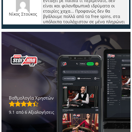
Εντάξει ρε παιδιά τι περιμένατε, δεν
είναι και φιλανθρωπικά ιδρύματα οι
εταιρίες χαχα... Προφανώς δεν θα
Νίκος Στούκος
βγάλουμε πολλά από τα free spins, στα
υπόλοιπα τουλάχιστον σε μένα πληρώνει
καλά.
Σχολίασε στις: 19/02/2025
Όπως τα λέει ο αγαπητός Παναγιώτης
Βαγγέλης Ζούρας
από κάτω. Οκ, άλλοι δεν βάζουν καν
φρισπινιές αλλά αφού τα βάζουν που τα
βάζουν ας δώσουν και τίποτα, ίσα ίσα
για να μας ανοίξει η όρεξη...
Σχολίασε στις: 13/02/2025
Παναγιώτης
Βαθμολογία Χρηστών
Αυτά τα freespins που τα βάζουν και
Καλύβας
αρκετά συχνά μόνο για μόστρα είναι,
ζήτημα να έχω βγάλει κάνα δίευρο
9.1 από 6 Αξιολογήσεις
συνολικά τόσο καιρό που τα παίζω!
Σχολίασε στις: 8/02/2025