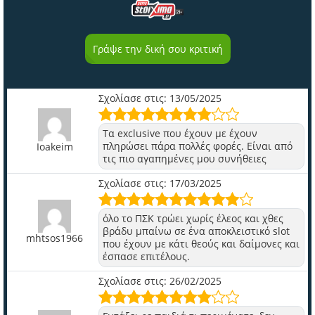
Γράψε την δική σου κριτική
Σχολίασε στις: 13/05/2025
Τα exclusive που έχουν με έχουν
πληρώσει πάρα πολλές φορές. Είναι από
Ioakeim
τις πιο αγαπημένες μου συνήθειες
Σχολίασε στις: 17/03/2025
όλο το ΠΣΚ τρώει χωρίς έλεος και χθες
βράδυ μπαίνω σε ένα αποκλειστικό slot
mhtsos1966
που έχουν με κάτι θεούς και δαίμονες και
έσπασε επιτέλους.
Σχολίασε στις: 26/02/2025