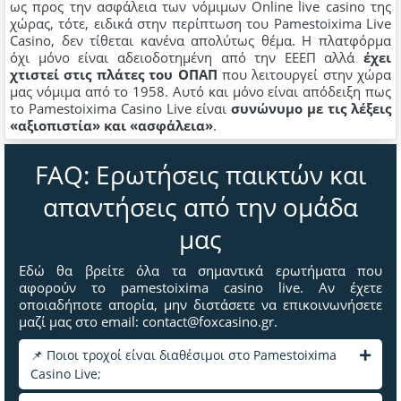
ως προς την ασφάλεια των νόμιμων Online live casino της
χώρας, τότε, ειδικά στην περίπτωση του Pamestoixima Live
Casino, δεν τίθεται κανένα απολύτως θέμα. Η πλατφόρμα
όχι μόνο είναι αδειοδοτημένη από την ΕΕΕΠ αλλά
έχει
χτιστεί στις πλάτες του ΟΠΑΠ
που λειτουργεί στην χώρα
μας νόμιμα από το 1958. Αυτό και μόνο είναι απόδειξη πως
το Pamestoixima Casino Live είναι
συνώνυμο με τις λέξεις
«αξιοπιστία» και «ασφάλεια»
.
FAQ: Ερωτήσεις παικτών και
απαντήσεις από την ομάδα
μας
Εδώ θα βρείτε όλα τα σημαντικά ερωτήματα που
αφορούν το pamestoixima casino live. Αν έχετε
οποιαδήποτε απορία, μην διστάσετε να επικοινωνήσετε
μαζί μας στο email:
contact@foxcasino.gr
.
📌 Ποιοι τροχοί είναι διαθέσιμοι στο Pamestoixima
Casino Live;