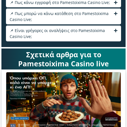
📌 Πως κάνω εγγραφή στο Pamestoixima Casino Live;
📌 Πως μπορώ να κάνω κατάθεση στο Pamestoixima
Casino Live;
📌 Είναι γρήγορες οι αναλήψεις στο Pamestoixima
Casino Live;
Σχετικά αρθρα για το
Pamestoixima Casino live