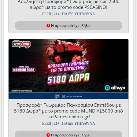
Ασύλληπτη Προσφορά* Γνωριμίας με έως 2500
Δώρα* με το promo code PSCASINO!
ΕΕΕΠ | 21+ | ΠΑΙΞΕ ΥΠΕΥΘΥΝΑ
Η προσφορά έχει λήξει
Προσφορά* Γνωριμίας Παγκοσμίου Επιπέδου με
5180 Δώρα* με το promo code MUNDIAL5000 από
το Pamestoixima.gr!
ΕΕΕΠ | 21+ | ΠΑΙΞΕ ΥΠΕΥΘΥΝΑ
Η προσφορά έχει λήξει