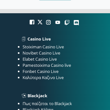
Casino Live
Stoiximan Casino Live
Novibet Casino Live
Elabet Casino Live
Pamestoixima Casino live
Fonbet Casino Live
Καλύτερα Καζινο Live
Βlackjack
Πως παίζεται το Blackjack
Blackjack Κόλπα