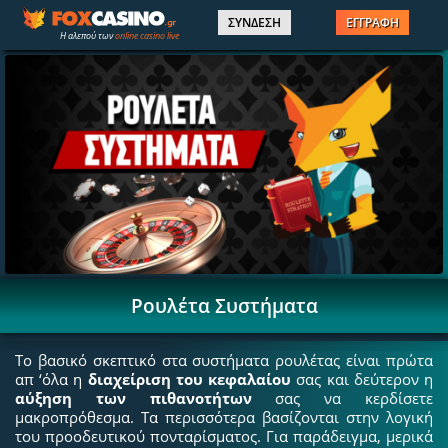
ΣΥΝΔΕΣΗ
ΕΓΓΡΑΦΗ
Η αλεπού των
online casino live
⚡ Νέα ευκαιρία ΕΔΩ
ΕΕΕΠ | 21+ | ΠΑΙΞΕ ΥΠΕΥΘΥΝΑ
Ρουλέτα Συστήματα
Το βασικό σκεπτικό στα συστήματα ρουλέτας είναι πρώτα
απ ‘όλα η
διαχείριση του κεφαλαίου
σας και δεύτερον η
αύξηση των πιθανοτήτων
σας να κερδίσετε
μακροπρόθεσμα. Τα περισσότερα βασίζονται στην λογική
του προοδευτικού πονταρίσματος. Για παράδειγμα, μερικά