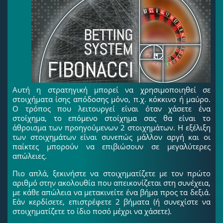
Αυτή η στρατηγική μπορεί να χρησιμοποιηθεί σε
στοιχήματα ίσης απόδοσης μόνο, π.χ. κόκκινο ή μαύρο.
Ο τρόπος που λειτουργεί είναι όταν χάσετε ένα
στοίχημα, το επόμενο στοίχημα σας θα είναι το
άθροισμα των προηγούμενων 2 στοιχημάτων. Η εξέλιξη
των στοιχημάτων είναι συνεπώς μάλλον αργή και οι
παίκτες μπορούν να επιβιώσουν σε μεγαλύτερες
απώλειες.
Πιο απλά, ξεκινήστε να στοιχηματίζετε με τον πρώτο
αριθμό στην ακολουθία που απεικονίζεται στη συνέχεια,
με κάθε απώλεια να μετακινείτε ένα βήμα προς τα δεξιά.
Εάν κερδίσετε, επιστρέφετε 2 βήματα (ή συνεχίστε να
στοιχηματίζετε το ίδιο ποσό μέχρι να χάσετε).