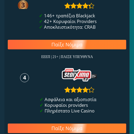
146+ τραπέζια Blackjack
42+ Κορυφαίοι Providers
Αποκλειστικότητα: CRAB
Παίξε Νόμιμα
ΕΕΕΠ | 21+ | ΠΑΙΞΕ ΥΠΕΥΘΥΝΑ
4
Ασφάλεια και αξιοπιστία
Κορυφαίοι providers
Πληρέστατο Live Casino
Παίξε Νόμιμα