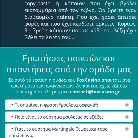
copy-paste ή κάποιον που έχει βγάλει
εκατομμύρια από τον τζόγο. Θα βρείτε έναν
διαβασμένο παίκτη. Που έχει χάσει άπειρες
φορές και που έχει κερδίσει αρκετές. Κυρίως,
θα βρείτε κάποιον που σε κάθε του λέξη έχει
βάλει τα λεφτά του…
Ερωτήσεις παικτών και
απαντήσεις από την ομάδα μας
Σε αυτό το section η ομάδα του
FoxCasino
απαντάει στα
ερωτήματα των αναγνωστών. Αν και εσύ έχεις κάποιο
ερώτημα στείλε μας στο
contact@foxcasino.gr
📌 Τι σημαίνει η φράση "ρουλέτα ορφανά";
📌 Ποιο είναι το σύστημα ρουλέτας σε εξάδες;
📌 Γιατί το σύστημα Martingale θεωρείται τόσο
επικίνδυνο;