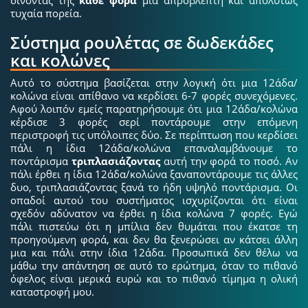
τυχαία πορεία.
Σύστημα ρουλέτας σε δωδεκάδες
και κολώνες
Αυτό το σύστημα βασίζεται στην λογική ότι μια 12άδα/
κολώνα είναι απίθανο να κερδίσει 6-7 φορές συνεχόμενες.
Αφού λοιπόν εμείς παρατηρήσουμε ότι μια 12άδα/κολώνα
κέρδισε 3 φορές σερί ποντάρουμε στην επόμενη
περιστροφή τις υπόλοιπες δύο. Σε περίπτωση που κερδίσει
πάλι η ίδια 12άδα/κολώνα επαναλαμβάνουμε το
ποντάρισμα
τριπλασιάζοντας
αυτή την φορά το ποσό. Αν
πάλι έρθει η ίδια 12άδα/κολώνα ξαναποντάρουμε τις άλλες
δυο, τριπλασιάζοντας ξανά το ήδη υψηλό ποντάρισμα. Οι
οπαδοί αυτού του συστήματος ισχυρίζονται ότι είναι
σχεδόν αδύνατον να έρθει η ίδια κολώνα 7 φορές. Εγώ
πάλι πιστεύω ότι η μπίλια δεν θυμάται που έκατσε τη
προηγούμενη φορά, και δεν θα ξενερώσει αν κάτσει άλλη
μια και πάλι στην ίδια 12άδα. Προσωπικά δεν θέλω να
μάθω την απάντηση σε αυτό το ερώτημα, όταν το πιθανό
όφελος είναι μερικά ευρώ και το πιθανό τίμημα η ολική
καταστροφή μου.