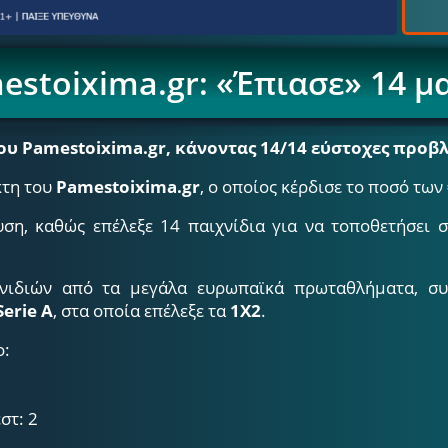
stoixima.gr: «Έπιασε» 14 μα
ου Pamestoixima.gr, κάνοντας 14/14 εύστοχες προβλ
κτη του
Pamestoixima.gr
, ο οποίος κέρδισε το ποσό των
ση, καθώς επέλεξε 14 παιχνίδια για να τοποθετήσει σ
ιχνιδιών από τα μεγάλα ευρωπαϊκά πρωταθλήματα, 
Serie A
, στα οποία επέλεξε τα
1Χ2
.
ο:
στ: 2