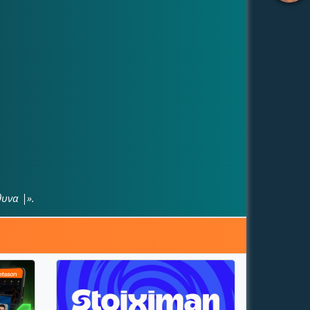
υνα |».