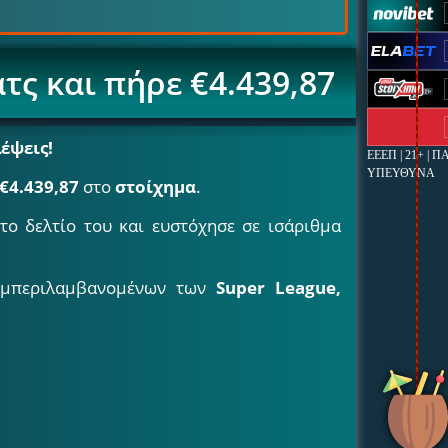
τς και πήρε €4.439,87
έψεις!
ΕΕΕΠ | 21+ | Π
ΥΠΕΥΘΥΝΑ
€4.439,87
στο
στοίχημα
.
το δελτίο του και ευστόχησε σε ισάριθμα
συμπεριλαμβανομένων των
Super League,