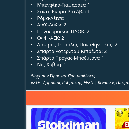
• Μπενφίκα-Γκιμάραες: 1
• Σάντα Κλάρα-Ρίο Άβε: 1
• Ρόμα-Λέτσε: 1
• Ανζέ-Λυών: 2
• Πανσερραϊκός-ΠΑΟΚ: 2
• ΟΦΗ-ΑΕΚ: 2
• Αστέρας Τρίπολης-Παναθηναϊκός: 2
• Σπάρτα Ρότερνταμ-Μπρέντα: 2
• Σπάρτα Πράγας-Μποέμιανς: 1
• Νις-Χάβρη: 1
*Ισχύουν Όροι και Προϋποθέσεις.
«21+ |Αρμόδιος Ρυθμιστής ΕΕΕΠ | Κίνδυνος εθισμ