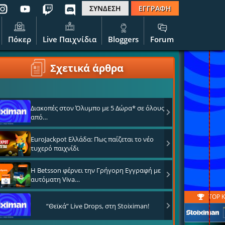
ΣΥΝΔΕΣΗ
ΕΓΓΡΑΦΗ
Πόκερ
Live Παιχνίδια
Bloggers
Forum
Σχετικά άρθρα
Διακοπές στον Όλυμπο με 5 Δώρα* σε όλους
από…
EuroJackpot Ελλάδα: Πως παίζεται το νέο
τυχερό παιχνίδι
Η Betsson φέρνει την Γρήγορη Εγγραφή με
αυτόματη Viva…
TOP Κ
“Θεϊκά” Live Drops, στη Stoiximan!