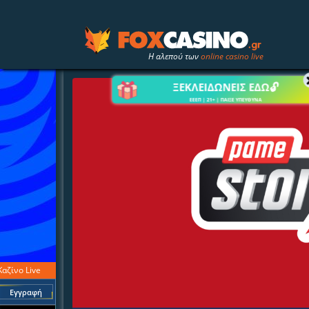
Η αλεπού των
online casino live
ΞΕΚΛΕΙΔΩΝΕΙΣ ΕΔΩ🔓
ΕΕΕΠ | 21+ | ΠΑΙΞΕ ΥΠΕΥΘΥΝΑ
αζίνο Live
Εγγραφή