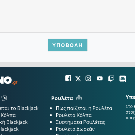
ΥΠΟΒΟΛΗ
Υπε
Ρουλέτα
Στο 
ται το Blackjack
Πως παίζεται η Ρουλέτα
στοι
k Κόλπα
Ρουλέτα Κόλπα
παιχ
κή Blackjack
Συστήματα Ρουλέτας
lackjack
Ρουλέτα Δωρεάν