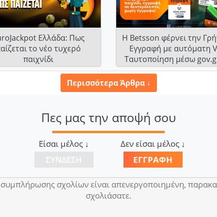
uroJackpot Ελλάδα: Πως
Η Betsson φέρνει την Γρ
αίζεται το νέο τυχερό
Εγγραφή με αυτόματη V
παιχνίδι
Ταυτοποίηση μέσω gov.gr
αλλάζει το παιχνίδι!
Περισσότερα Άρθρα ↓
Πες μας την αποψή σου
Είσαι μέλος ↓
Δεν είσαι μέλος ↓
ΣΎΝΔΕΣΗ
ΕΓΓΡΑΦΉ