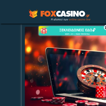
Η αλεπού των
online casino live
ΞΕΚΛΕΙΔΩΝΕΙΣ ΕΔΩ🔓
ΕΕΕΠ | 21+ | ΠΑΙΞΕ ΥΠΕΥΘΥΝΑ