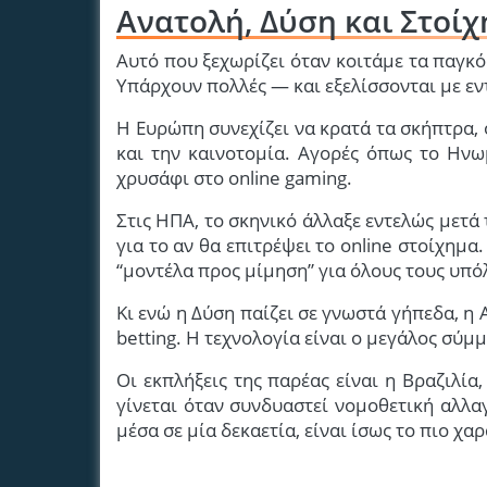
Ανατολή, Δύση και Στοί
Αυτό που ξεχωρίζει όταν κοιτάμε τα παγκόσ
Υπάρχουν πολλές — και εξελίσσονται με εν
Η Ευρώπη συνεχίζει να κρατά τα σκήπτρα, 
και την καινοτομία. Αγορές όπως το Ηνω
χρυσάφι στο online gaming.
Στις ΗΠΑ, το σκηνικό άλλαξε εντελώς μετά
για το αν θα επιτρέψει το online στοίχημα
“μοντέλα προς μίμηση” για όλους τους υπό
Κι ενώ η Δύση παίζει σε γνωστά γήπεδα, η 
betting. Η τεχνολογία είναι ο μεγάλος σύμμ
Οι εκπλήξεις της παρέας είναι η Βραζιλία
γίνεται όταν συνδυαστεί νομοθετική αλλα
μέσα σε μία δεκαετία, είναι ίσως το πιο χ