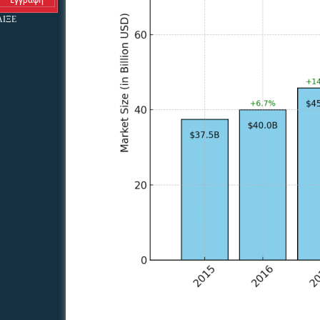
ΠΑΙΞΕ