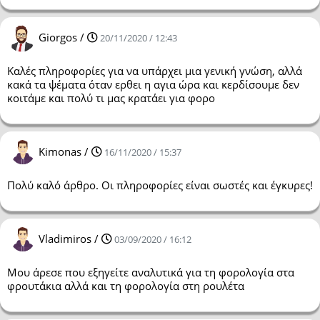
Giorgos /
20/11/2020 / 12:43
Καλές πληροφορίες για να υπάρχει μια γενική γνώση, αλλά
κακά τα ψέματα όταν ερθει η αγια ώρα και κερδίσουμε δεν
κοιτάμε και πολύ τι μας κρατάει για φορο
Kimonas /
16/11/2020 / 15:37
Πολύ καλό άρθρο. Οι πληροφορίες είναι σωστές και έγκυρες!
Vladimiros /
03/09/2020 / 16:12
Μου άρεσε που εξηγείτε αναλυτικά για τη φορολογία στα
φρουτάκια αλλά και τη φορολογία στη ρουλέτα