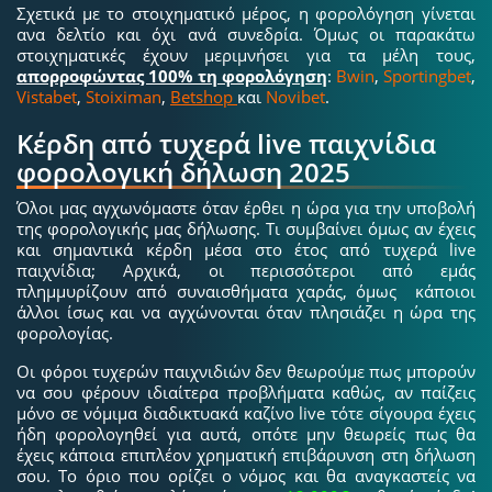
Σχετικά με το στοιχηματικό μέρος, η φορολόγηση γίνεται
ανα δελτίο και όχι ανά συνεδρία. Όμως οι παρακάτω
στοιχηματικές έχουν μεριμνήσει για τα μέλη τους,
απορροφώντας 100% τη φορολόγηση
:
Bwin
,
Sportingbet
,
Vistabet
,
Stoiximan
,
Betshop
και
Novibet
.
Κέρδη από τυχερά live παιχνίδια
φορολογική δήλωση 2025
Όλοι μας αγχωνόμαστε όταν έρθει η ώρα για την υποβολή
της φορολογικής μας δήλωσης. Τι συμβαίνει όμως αν έχεις
και σημαντικά κέρδη μέσα στο έτος από τυχερά live
παιχνίδια; Αρχικά, οι περισσότεροι από εμάς
πλημμυρίζουν από συναισθήματα χαράς, όμως κάποιοι
άλλοι ίσως και να αγχώνονται όταν πλησιάζει η ώρα της
φορολογίας.
Οι φόροι τυχερών παιχνιδιών δεν θεωρούμε πως μπορούν
να σου φέρουν ιδιαίτερα προβλήματα καθώς, αν παίζεις
μόνο σε νόμιμα διαδικτυακά καζίνο live τότε σίγουρα έχεις
ήδη φορολογηθεί για αυτά, οπότε μην θεωρείς πως θα
έχεις κάποια επιπλέον χρηματική επιβάρυνση στη δήλωση
σου. Το όριο που ορίζει ο νόμος και θα αναγκαστείς να