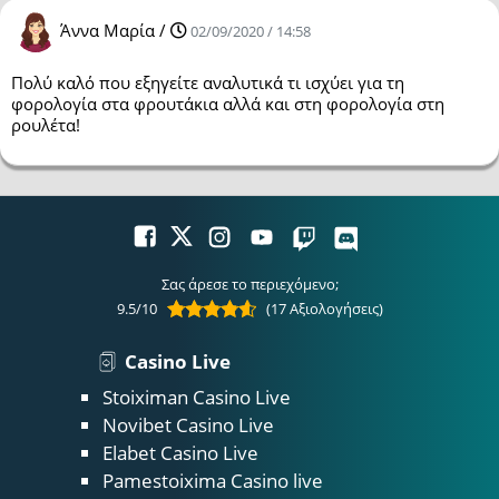
Άννα Μαρία /
02/09/2020 / 14:58
Πολύ καλό που εξηγείτε αναλυτικά τι ισχύει για τη
φορολογία στα φρουτάκια αλλά και στη φορολογία στη
ρουλέτα!
Σας άρεσε το περιεχόμενο;
9.5
/10
(
17 Αξιολογήσεις
)
Casino Live
Stoiximan Casino Live
Novibet Casino Live
Elabet Casino Live
Pamestoixima Casino live