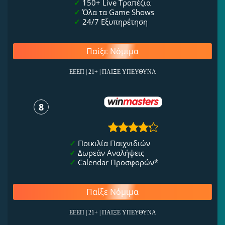
150+ Live Τραπέζια
Όλα τα Game Shows
24/7 Εξυπηρέτηση
Παίξε Νόμιμα
ΕΕΕΠ | 21+ | ΠΑΙΞΕ ΥΠΕΥΘΥΝΑ
8
Ποικιλία Παιχνιδιών
Δωρεάν Αναλήψεις
Calendar Προσφορών*
Παίξε Νόμιμα
ΕΕΕΠ | 21+ | ΠΑΙΞΕ ΥΠΕΥΘΥΝΑ