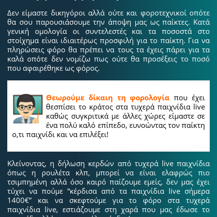
Δεν είμαστε δικηγόροι αλλά ούτε και φοροτεχνικοί οπότε
θα σου παρουσιάσουμε την άποψη μας ως παίκτες. Κατά
γενική ομολογία οι συντελεστές και τα ποσοστά στο
στοίχημα είναι ιδιαιτέρως προσφιλή για το παίκτη. Για να
πληρώσεις φόρο θα πρέπει να τους τα έχεις πάρει για τα
καλά οπότε δεν νομίζω πως ούτε θα προσέξεις το ποσό
που αφαιρέθηκε ως φόρος.
Θεωρούμε δίκαιη τη φορολογία
που έχει
θεσπίσει το κράτος στα τυχερά παιχνίδια live
καθώς συγκριτικά με άλλες χώρες είμαστε σε
ένα πολύ καλό επίπεδο, ευνοώντας τον παίκτη
ο,τι παιχνίδι και να επιλέξει!
Κλείνοντας, η δήλωση κερδών από τυχερά live παιχνίδια
όπως η ρουλέτα κλπ, μπορεί να είναι ελαφρώς πιο
τσιμπημένη αλλά όσο καιρό παίζουμε εμείς, δεν μας έχει
τύχει να πούμε “κέρδισα από τα παιχνίδια live σήμερα
1400€” και να σκεφτούμε για το φόρο στα τυχερά
παιχνίδια live, εστιάζουμε στη χαρά που μας έδωσε το