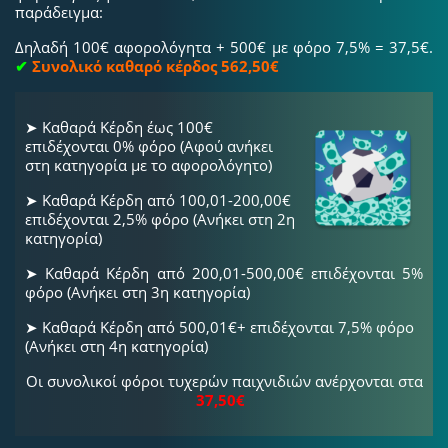
παράδειγμα:
Δηλαδή 100€ αφορολόγητα + 500€ με φόρο 7,5% = 37,5€.
✔
Συνολικό καθαρό κέρδος 562,50€
➤ Καθαρά Κέρδη έως 100€
επιδέχονται 0% φόρο (Αφού ανήκει
στη κατηγορία με το αφορολόγητο)
➤ Καθαρά Κέρδη από 100,01-200,00€
επιδέχονται 2,5% φόρο (Ανήκει στη 2η
κατηγορία)
➤ Καθαρά Κέρδη από 200,01-500,00€ επιδέχονται 5%
φόρο (Ανήκει στη 3η κατηγορία)
➤ Καθαρά Κέρδη από 500,01€+ επιδέχονται 7,5% φόρο
(Ανήκει στη 4η κατηγορία)
Οι συνολικοί φόροι τυχερών παιχνιδιών ανέρχονται στα
37,50€