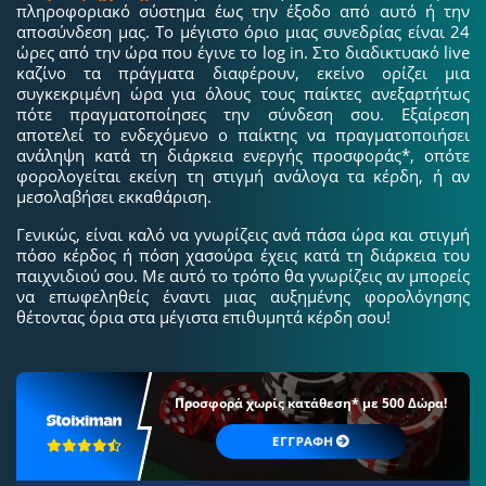
πληροφοριακό σύστημα έως την έξοδο από αυτό ή την
αποσύνδεση μας. Το μέγιστο όριο μιας συνεδρίας είναι 24
ώρες από την ώρα που έγινε το log in. Στο διαδικτυακό live
καζίνο τα πράγματα διαφέρουν, εκείνο ορίζει μια
συγκεκριμένη ώρα για όλους τους παίκτες ανεξαρτήτως
πότε πραγματοποίησες την σύνδεση σου. Εξαίρεση
αποτελεί το ενδεχόμενο ο παίκτης να πραγματοποιήσει
ανάληψη κατά τη διάρκεια ενεργής προσφοράς*, οπότε
φορολογείται εκείνη τη στιγμή ανάλογα τα κέρδη, ή αν
μεσολαβήσει εκκαθάριση.
Γενικώς, είναι καλό να γνωρίζεις ανά πάσα ώρα και στιγμή
πόσο κέρδος ή πόση χασούρα έχεις κατά τη διάρκεια του
παιχνιδιού σου. Με αυτό το τρόπο θα γνωρίζεις αν μπορείς
να επωφεληθείς έναντι μιας αυξημένης φορολόγησης
θέτοντας όρια στα μέγιστα επιθυμητά κέρδη σου!
Προσφορά χωρίς κατάθεση* με 500 Δώρα!
ΕΓΓΡΑΦΗ