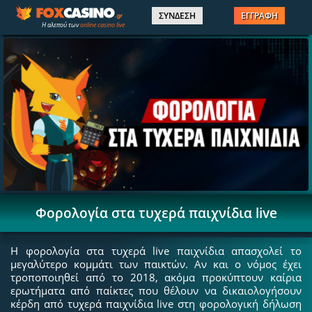
ΣΥΝΔΕΣΗ
ΕΓΓΡΑΦΗ
Η αλεπού των
online casino live
ΞΕΚΛΕΙΔΩΝΕΙΣ ΕΔΩ🔓
ΕΕΕΠ | 21+ | ΠΑΙΞΕ ΥΠΕΥΘΥΝΑ
Φορολογία στα τυχερά παιχνίδια live
Η φορολογία στα τυχερά live παιχνίδια απασχολεί το
μεγαλύτερο κομμάτι των παικτών. Αν και ο νόμος έχει
τροποποιηθεί από το 2018, ακόμα προκύπτουν καίρια
ερωτήματα από παίκτες που θέλουν να δικαιολογήσουν
κέρδη από τυχερά παιχνίδια live στη φορολογική δήλωση