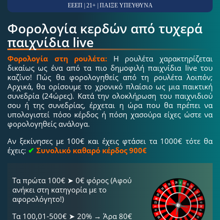
ΕΕΕΠ | 21+ | ΠΑΙΞΕ ΥΠΕΥΘΥΝΑ
Φορολογία κερδών από τυχερά
παιχνίδια live
Φορολογία στη ρουλέτα:
Η ρουλέτα χαρακτηρίζεται
δικαίως ως ένα από τα πιο δημοφιλή παιχνίδια live του
καζίνο! Πώς θα φορολογηθείς από τη ρουλέτα λοιπόν;
Αρχικά, θα ορίσουμε το χρονικό πλαίσιο ως μια παικτική
συνεδρία (24ώρες). Κατά την ολοκλήρωση του παιχνιδιού
σου ή της συνεδρίας, έρχεται η ώρα που θα πρέπει να
υπολογιστεί πόσο κέρδος ή πόση χασούρα είχες ώστε να
φορολογηθείς ανάλογα.
Αν ξεκίνησες με 100€ και έχεις φτάσει τα 1000€ τότε θα
έχεις:
✔
Συνολικό καθαρό κέρδος 900€
Τα πρώτα 100€ ➤ 0€ φόρος (Αφού
ανήκει στη κατηγορία με το
αφορολόγητο!)
Τα 100,01-500€ ➤ 20% → Άρα 80€