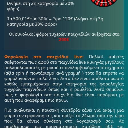
(Ανήκει στη 2η κατηγορία με 20%
φόρο)
Τα 500,01€+ ➤ 30% → Άρα 120€ (Ανήκει στη 3η
κατηγορία με 30% φόρο)
Οι συνολικοί φόροι τυχερών παιχνιδιών ανέρχεται στα
200€
Φορολογία στα παιχνίδια live:
Πολλοί παίκτες
σκέφτονται πως αφού στα παιχνίδια live κυνηγάς μεγάλους
πολλαπλασιαστές με μικρά επαναλαμβανόμενα στοιχήματα
(αξία spin ή ποντάρισμα ανά γραμμή ) τότε θα έπρεπε να
φορολογούνται πολύ λίγο. Αυτό δεν είναι απόλυτα σωστό
καθώς εμπεριέχονται στην κατηγορία της φορολογίας
τυχερών παιχνιδιών όπως και η ρουλέτα. Αυτό σημαίνει
πως η φορολογία στα παιχνίδια live είναι παρόμοια με
αυτή που αναφέραμε πιο πάνω.
Πιο αναλυτικά, η παικτική συνεδρία κάνει για ακόμη μια
φορά την εμφάνιση της και ορίζει το 24ωρό από την ώρα
που θα κάνεις σύνδεση στο λογαριασμό σου. Ας
υποθέσουμε πως πραγματοποιείς κατάθεση 50€ και