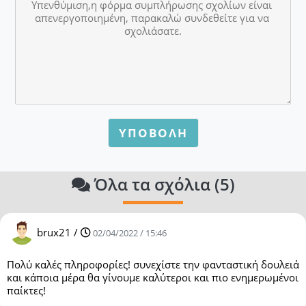
ΥΠΟΒΟΛΗ
Όλα τα σχόλια
(5)
brux21 /
02/04/2022 / 15:46
Πολύ καλές πληροφορίες! συνεχίστε την φανταστική δουλειά
και κάποια μέρα θα γίνουμε καλύτεροι και πιο ενημερωμένοι
παίκτες!