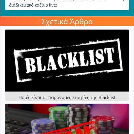
διαδικτυακό καζίνο live;
Σχετικά Άρθρα
Ποιές είναι οι παράνομες εταιρίες της Blacklist