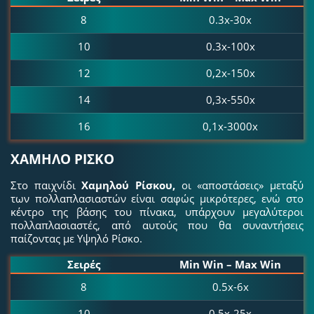
8
0.3x-30x
10
0.3x-100x
12
0,2x-150x
14
0,3x-550x
16
0,1x-3000x
ΧΑΜΗΛΟ ΡΙΣΚΟ
Στο παιχνίδι
Χαμηλού Ρίσκου,
οι «αποστάσεις» μεταξύ
των πολλαπλασιαστών είναι σαφώς μικρότερες, ενώ στο
κέντρο της βάσης του πίνακα, υπάρχουν μεγαλύτεροι
πολλαπλασιαστές, από αυτούς που θα συναντήσεις
παίζοντας με Υψηλό Ρίσκο.
Σειρές
Min Win – Max Win
8
0.5x-6x
10
0.5x-25x