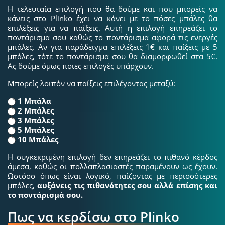
Η τελευταία επιλογή που θα δούμε και που μπορείς να
κάνεις στο Plinko έχει να κάνει με το πόσες μπάλες θα
επιλέξεις για να παίξεις. Αυτή η επιλογή επηρεάζει το
ποντάρισμα σου καθώς το ποντάρισμα αφορά τις ενεργές
μπάλες. Αν για παράδειγμα επιλέξεις 1€ και παίξεις με 5
μπάλες, τότε το ποντάρισμα σου θα διαμορφωθεί στα 5€.
Ας δούμε όμως ποιες επιλογές υπάρχουν.
Μπορείς λοιπόν να παίξεις επιλέγοντας μεταξύ:
1 Μπάλα
2 Μπάλες
3 Μπάλες
5 Μπάλες
10 Μπάλες
Η συγκεκριμένη επιλογή δεν επηρεάζει το πιθανό κέρδος
άμεσα, καθώς οι πολλαπλασιαστές παραμένουν ως έχουν.
Ωστόσο όπως είναι λογικό, παίζοντας με περισσότερες
μπάλες,
αυξάνεις τις πιθανότητες σου αλλά επίσης και
το ποντάρισμά σου.
Πως να κερδίσω στο Plinko