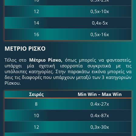
12
0,5x-10x
14
0,4x-5x
16
0,5x-16x
ΜΕΤΡΙΟ ΡΙΣΚΟ
Τέλος στο
Μέτριο Ρίσκο,
όπως μπορείς να φανταστείς,
υπάρχει μία σχετική ισορροπία συγκριτικά με τις
υπόλοιπες κατηγορίες. Στην παρακάτω εικόνα μπορείς να
δεις τις διαφορές που υπάρχουν μεταξύ των 3 κατηγοριών
Ρίσκου.
Σειρές
Min Win – Max Win
8
0.4x-27x
10
0.4x-87x
12
0,3x-30x