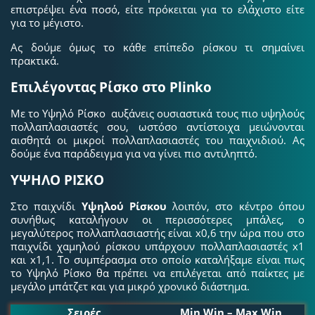
επιστρέψει ένα ποσό, είτε πρόκειται για το ελάχιστο είτε
για το μέγιστο.
Ας δούμε όμως το κάθε επίπεδο ρίσκου τι σημαίνει
πρακτικά.
Επιλέγοντας Ρίσκο στο Plinko
Με το Υψηλό Ρίσκο αυξάνεις ουσιαστικά τους πιο υψηλούς
πολλαπλασιαστές σου, ωστόσο αντίστοιχα μειώνονται
αισθητά οι μικροί πολλαπλασιαστές του παιχνιδιού. Ας
δούμε ένα παράδειγμα για να γίνει πιο αντιληπτό.
ΥΨΗΛΟ ΡΙΣΚΟ
Στο παιχνίδι
Υψηλού Ρίσκου
λοιπόν, στο κέντρο όπου
συνήθως καταλήγουν οι περισσότερες μπάλες, ο
μεγαλύτερος πολλαπλασιαστής είναι x0,6 την ώρα που στο
παιχνίδι χαμηλού ρίσκου υπάρχουν πολλαπλασιαστές x1
και x1,1. Το συμπέρασμα στο οποίο καταλήξαμε είναι πως
το Υψηλό Ρίσκο θα πρέπει να επιλέγεται από παίκτες με
μεγάλο μπάτζετ και για μικρό χρονικό διάστημα.
Σειρές
Min Win – Max Win