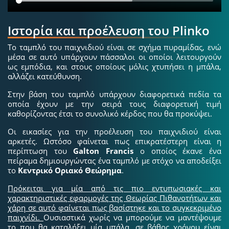
Ιστορία και προέλευση του Plinko
Το ταμπλό του παιχνιδιού είναι σε σχήμα πυραμίδας, ενώ
μέσα σε αυτό υπάρχουν πάσσαλοι οι οποίοι λειτουργούν
ως εμπόδια, και στους οποίους μόλις χτυπήσει η μπάλα,
αλλάζει κατεύθυνση.
Στην βάση του ταμπλό υπάρχουν διαφορετικά πεδία τα
οποία έχουν με την σειρά τους διαφορετική τιμή
καθορίζοντας έτσι το συνολικό κέρδος που θα προκύψει.
Οι εικασίες για την προέλευση του παιχνιδιού είναι
αρκετές. Ωστόσο φαίνεται πως επικρατέστερη είναι η
περίπτωση του
Galton Francis
ο οποίος έκανε ένα
πείραμα δημιουργώντας ένα ταμπλό με στόχο να αποδείξει
το
Κεντρικό Οριακό Θεώρημα
.
Πρόκειται για μία από τις πιο εντυπωσιακές και
χαρακτηριστικές εφαρμογές της Θεωρίας Πιθανοτήτων και
χάρη σε αυτό φαίνεται πως βασίστηκε και το συγκεκριμένο
παιχνίδι.
Ουσιαστικά χωρίς να μπορούμε να μαντέψουμε
το που θα καταλήξει μία μπάλα, σε βάθος χρόνου είναι