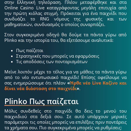
στην Ελληνική τηλεόραση. Πλέον μεταφέρθηκε και στα
Online Casino Live καταγράφοντας μεγάλη επιτυχία από
την πρώτη κιόλας στιγμή. Πρόκειται για ένα παιχνίδι που
συνδυάζει το RNG νόμους της φυσικής και των
μαθηματικών, συνδυασμός ο οποίος συναρπάζει.
Στον συγκεκριμένο οδηγό θα δούμε τα πάντα γύρω από
Plinko και την ιστορία του, θα εξετάσουμε αναλυτικά:
Πως παίζεται
Στρατηγικές που μπορείς να εφαρμόσεις
Τις αποδόσεις των πονταρισμάτων
Μείνε λοιπόν μέχρι το τέλος για να μάθεις τα πάντα γύρω
από το νέο εντυπωσιακό παιχνίδι! Επίσης οφείλουμε να
σας ενημερώσουμε ότι πλέον
«
Ήρθε νέο Live Καζίνο και
δίνει νέα διάσταση στο παιχνίδι
»
.
Plinko Πως παίζεται
Μόλις συνδεθείς στο παιχνίδι θα δεις το μενού του
παιχνιδιού στα δεξιά σου. Σε αυτό υπάρχουν μερικές
παράμετροι τις οποίες μπορείς να επιλέξεις πριν ποντάρεις
τα χρήματα σου. Πιο συγκεκριμένα μπορείς να ρυθμίσεις: