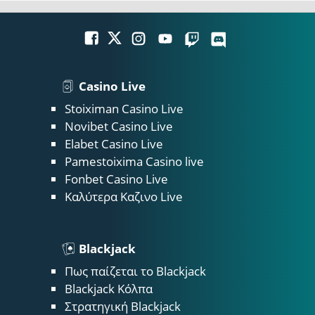
Casino Live
Stoiximan Casino Live
Novibet Casino Live
Elabet Casino Live
Pamestoixima Casino live
Fonbet Casino Live
Καλύτερα Καζινο Live
Βlackjack
Πως παίζεται το Blackjack
Blackjack Κόλπα
Στρατηγική Blackjack