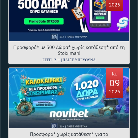
2026
Προσφορά* με 500 Δώρα* χωρίς κατάθεση* από τη
Stoiximan!
ΕΕΕΠ | 21+ | ΠΑΙΞΕ ΥΠΕΥΘΥΝΑ
Κυ
09
2026
Προσφορά* χωρίς κατάθεση* για το