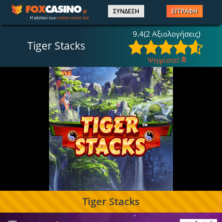
ΣΥΝΔΕΣΗ
ΕΓΓΡΑΦΗ
Η αλεπού των
online casino live
💎Αξίζει ένα κλικ
9.4(2 Αξιολογήσεις)
Tiger Stacks
ΕΕΕΠ | 21+ | ΠΑΙΞΕ ΥΠΕΥΘΥΝΑ
Ψηφίστε!
Tiger Stacks