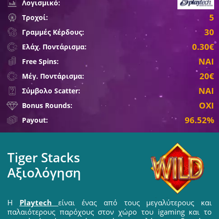
Λογισμικό:
5
Τροχοί:
30
Γραμμές Κέρδους:
0.30€
Ελάχ. Ποντάρισμα:
ΝΑΙ
Free Spins:
20€
Μέγ. Ποντάρισμα:
ΝΑΙ
Σύμβολο Scatter:
ΟΧΙ
Bonus Rounds:
96.52%
Payout:
Tiger Stacks
Αξιολόγηση
Η
Playtech
είναι ένας από τους μεγαλύτερους και
παλαιότερους παρόχους στον χώρο του igaming και το