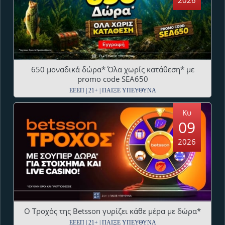
650 μοναδικά δώρα* Όλα χωρίς κατάθεση* με
promo code SEA650
ΕΕΕΠ | 21+ | ΠΑΙΞΕ ΥΠΕΥΘΥΝΑ
Κυ
09
2026
Ο Τροχός της Betsson γυρίζει κάθε μέρα με δώρα*
ΕΕΕΠ | 21+ | ΠΑΙΞΕ ΥΠΕΥΘΥΝΑ