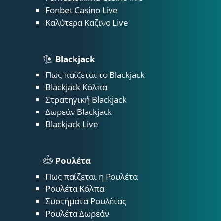
Fonbet Casino Live
Καλύτερα Καζινο Live
Βlackjack
Πως παίζεται το Blackjack
Blackjack Κόλπα
Στρατηγική Blackjack
Δωρεάν Blackjack
Blackjack Live
Ρουλέτα
Πως παίζεται η Ρουλέτα
Ρουλέτα Κόλπα
Συστήματα Ρουλέτας
Ρουλέτα Δωρεάν