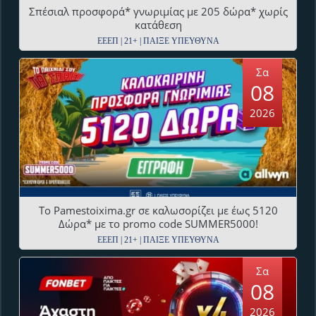
Σπέσιαλ προσφορά* γνωριμίας με 205 δώρα* χωρίς
κατάθεση
ΕΕΕΠ | 21+ | ΠΑΙΞΕ ΥΠΕΥΘΥΝΑ
Σα
08
2026
To Pamestoixima.gr σε καλωσορίζει με έως 5120
Δώρα* με το promo code SUMMER5000!
ΕΕΕΠ | 21+ | ΠΑΙΞΕ ΥΠΕΥΘΥΝΑ
Σα
08
2026