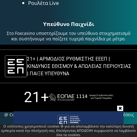
Ρουλέτα Live
Υπεύθυνο Παιχνίδι
Στο Foxcasino υποστηρίζουμε τον υπεύθυνο στοιχηματισμό
και συστήνουμε να παίζετε τυχερά παιχνίδια με μέτρο.
21+ | ΑΡΜΟΔΙΟΣ ΡΥΘΜΙΣΤΗΣ ΕΕΕΠ |
ΚΙΝΔΥΝΟΣ ΕΘΙΣΜΟΥ & ΑΠΩΛΕΙΑΣ ΠΕΡΙΟΥΣΙΑΣ
|
ΠΑΙΞΕ ΥΠΕΥΘΥΝΑ
21+
@ Copyright 2026
Foxcasino
|
About us
|
Επικοινωνία
|
Θέσεις
Εργασίας
|
Όροι χρήσης
Ο ιστότοπος χρησιμοποιεί cookies 🍪 για να απολαμβάνετε την καλύτερη δυνατή
εμπειρία κατά την πλοήγησή σας. Επιλέγοντας ΑΠΟΔΟΧΗ συμφωνείτε να λαμβάνετε
20
όλα τα cookies.