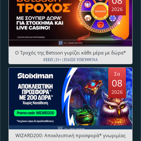
08
2026
Ο Τροχός της Betsson γυρίζει κάθε μέρα με δώρα*
ΕΕΕΠ | 21+ | ΠΑΙΞΕ ΥΠΕΥΘΥΝΑ
Σα
08
2026
WIZARD200: Αποκλειστική προσφορά* γνωριμίας