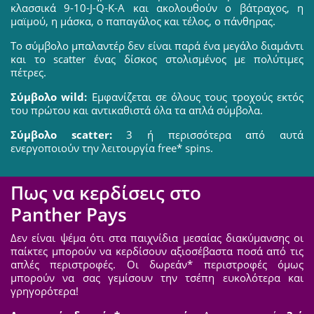
κλασσικά 9-10-J-Q-K-Α και ακολουθούν ο βάτραχος, η
μαϊμού, η μάσκα, ο παπαγάλος και τέλος, ο πάνθηρας.
Το σύμβολο μπαλαντέρ δεν είναι παρά ένα μεγάλο διαμάντι
και το scatter ένας δίσκος στολισμένος με πολύτιμες
πέτρες.
Σύμβολο wild:
Εμφανίζεται σε όλους τους τροχούς εκτός
του πρώτου και αντικαθιστά όλα τα απλά σύμβολα.
Σύμβολο scatter:
3 ή περισσότερα από αυτά
ενεργοποιούν την λειτουργία free* spins.
Πως να κερδίσεις στο
Panther Pays
Δεν είναι ψέμα ότι στα παιχνίδια μεσαίας διακύμανσης οι
παίκτες μπορούν να κερδίσουν αξιοσέβαστα ποσά από τις
απλές περιστροφές. Οι δωρεάν* περιστροφές όμως
μπορούν να σας γεμίσουν την τσέπη ευκολότερα και
γρηγορότερα!