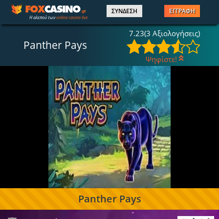
ΣΥΝΔΕΣΗ
ΕΓΓΡΑΦΗ
Η αλεπού των
online casino live
💎Σούπερ Προσφορά* ΕΔΩ
7.23(3 Αξιολογήσεις)
Panther Pays
ΕΕΕΠ | 21+ | ΠΑΙΞΕ ΥΠΕΥΘΥΝΑ
Ψηφίστε!
Panther Pays