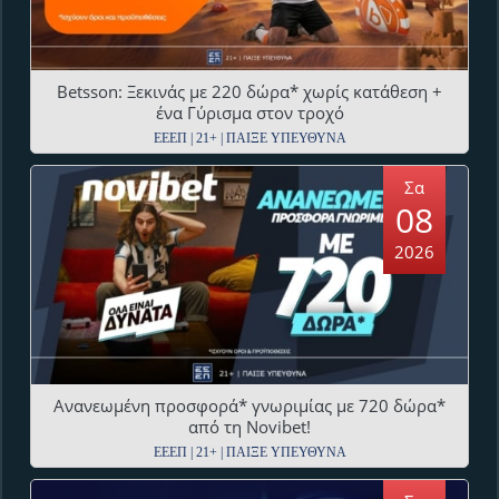
Betsson: Ξεκινάς με 220 δώρα* χωρίς κατάθεση +
ένα Γύρισμα στον τροχό
ΕΕΕΠ | 21+ | ΠΑΙΞΕ ΥΠΕΥΘΥΝΑ
Σα
08
2026
Ανανεωμένη προσφορά* γνωριμίας με 720 δώρα*
από τη Novibet!
ΕΕΕΠ | 21+ | ΠΑΙΞΕ ΥΠΕΥΘΥΝΑ