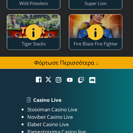
Wild Pistolero
Super Lion
Tiger Stacks
Fire Blaze Fire Fighter
Φόρτωσε Περισσότερα ↓
Casino Live
Stoiximan Casino Live
Novibet Casino Live
Elabet Casino Live
Pamestoixima Casino live