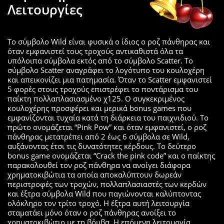
Λειτουργίες
To σύμβολο Wild είναι φυσικά ο ίδιος ο ροζ πάνθηρας και
όταν εμφανιστεί τους τροχούς αντικαθιστά όλα τα
υπόλοιπα σύμβολα εκτός από το σύμβολο Scatter. Το
σύμβολο Scatter αναγράφει το λογότυπο του κουλοχέρη
και απεικονίζει μια πατημασία. Όταν το Scatter εμφανιστεί
5 φορές στους τροχούς επιστρέφει το ποντάρισμα του
παίκτη πολλαπλασιασμένο χ125. O συγκεκριμένος
κουλοχέρης προσφέρει και μερικά bonus games που
εμφανίζονται τυχαία κατά τη διάρκεια του παιχνιδιού. Το
πρώτο ονομάζεται “Pink Pow” και όταν εμφανιστεί, ο ροζ
πάνθηρας μετατρέπει από 2 έως 6 σύμβολα σε Wild,
αυξάνοντας έτσι τις δυνατότητες κέρδους. Το δεύτερο
bonus game ονομάζεται “Crack the pink code” και ο παίκτης
παρακολουθεί τον ροζ πάνθηρα να ανοίγει διάφορα
χρηματοκιβώτια τα οποία αποκαλύπτουν δωρεάν
περιστροφές των τροχών, πολλαπλασιαστές των κερδών
και έξτρα σύμβολα Wild που παγιώνονται καλύπτοντας
ολόκληρο τον τρίτο τροχό. Η έξτρα αυτή λειτουργία
σταματάει μόνο όταν ο ροζ πάνθηρας ανοίξει το
χρηματοκιβώτιο με τη βόμβα. Η επόμενη λειτουργία