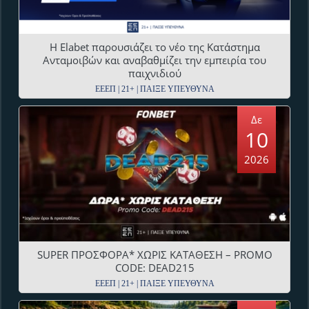
Η Εlabet παρουσιάζει το νέο της Κατάστημα
Ανταμοιβών και αναβαθμίζει την εμπειρία του
παιχνιδιού
ΕΕΕΠ | 21+ | ΠΑΙΞΕ ΥΠΕΥΘΥΝΑ
Δε
10
2026
SUPER ΠΡΟΣΦΟΡΑ* ΧΩΡΙΣ ΚΑΤΑΘΕΣΗ – PROMO
CODE: DEAD215
ΕΕΕΠ | 21+ | ΠΑΙΞΕ ΥΠΕΥΘΥΝΑ