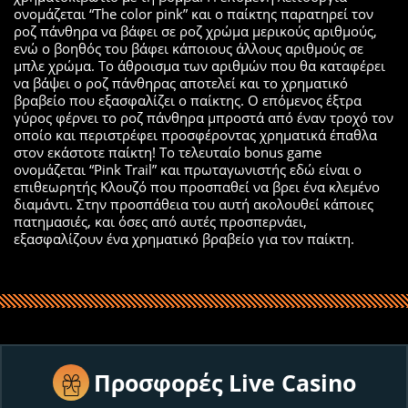
ονομάζεται “The color pink” και ο παίκτης παρατηρεί τον
ροζ πάνθηρα να βάφει σε ροζ χρώμα μερικούς αριθμούς,
ενώ ο βοηθός του βάφει κάποιους άλλους αριθμούς σε
μπλε χρώμα. Το άθροισμα των αριθμών που θα καταφέρει
να βάψει ο ροζ πάνθηρας αποτελεί και το χρηματικό
βραβείο που εξασφαλίζει ο παίκτης. Ο επόμενος έξτρα
γύρος φέρνει το ροζ πάνθηρα μπροστά από έναν τροχό τον
οποίο και περιστρέφει προσφέροντας χρηματικά έπαθλα
στον εκάστοτε παίκτη! Το τελευταίο bonus game
ονομάζεται “Pink Trail” και πρωταγωνιστής εδώ είναι ο
επιθεωρητής Κλουζό που προσπαθεί να βρει ένα κλεμένο
διαμάντι. Στην προσπάθεια του αυτή ακολουθεί κάποιες
πατημασιές, και όσες από αυτές προσπερνάει,
εξασφαλίζουν ένα χρηματικό βραβείο για τον παίκτη.
Προσφορές Live Casino