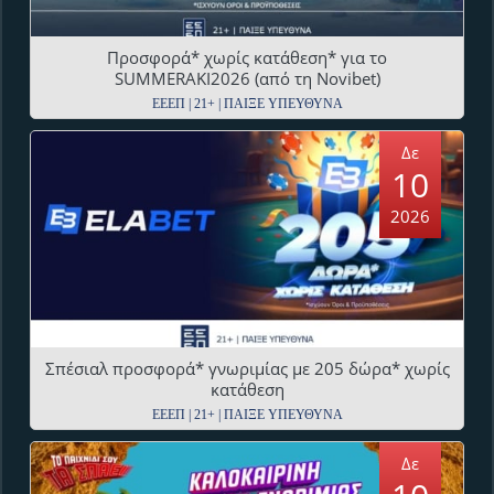
Προσφορά* χωρίς κατάθεση* για το
SUMMERAKI2026 (από τη Novibet)
ΕΕΕΠ | 21+ | ΠΑΙΞΕ ΥΠΕΥΘΥΝΑ
Δε
10
2026
Σπέσιαλ προσφορά* γνωριμίας με 205 δώρα* χωρίς
κατάθεση
ΕΕΕΠ | 21+ | ΠΑΙΞΕ ΥΠΕΥΘΥΝΑ
Δε