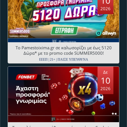
10
2026
To Pamestoixima.gr σε καλωσορίζει με έως 5120
Δώρα* με το promo code SUMMER5000!
ΕΕΕΠ | 21+ | ΠΑΙΞΕ ΥΠΕΥΘΥΝΑ
Δε
10
2026