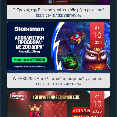
Ο Τροχός της Betsson γυρίζει κάθε μέρα με δώρα*
ΕΕΕΠ | 21+ | ΠΑΙΞΕ ΥΠΕΥΘΥΝΑ
Δε
10
2026
WIZARD200: Αποκλειστική προσφορά* γνωριμίας
ΕΕΕΠ | 21+ | ΠΑΙΞΕ ΥΠΕΥΘΥΝΑ
Δε
10
2026