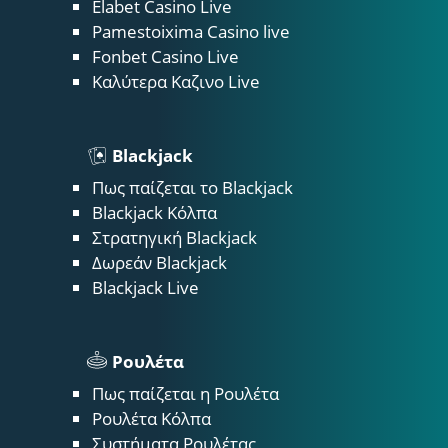
Elabet Casino Live
Pamestoixima Casino live
Fonbet Casino Live
Καλύτερα Καζινο Live
Βlackjack
Πως παίζεται το Blackjack
Blackjack Κόλπα
Στρατηγική Blackjack
Δωρεάν Blackjack
Blackjack Live
Ρουλέτα
Πως παίζεται η Ρουλέτα
Ρουλέτα Κόλπα
Συστήματα Ρουλέτας