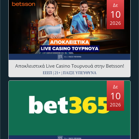
Δε
10
2026
Aποκλειστικά Live Casino Τουρνουά στην Betsson!
ΕΕΕΠ | 21+ | ΠΑΙΞΕ ΥΠΕΥΘΥΝΑ
Δε
10
2026