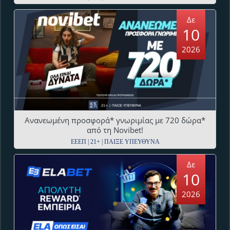
Δε
10
2026
Ανανεωμένη προσφορά* γνωριμίας με 720 δώρα*
από τη Novibet!
ΕΕΕΠ | 21+ | ΠΑΙΞΕ ΥΠΕΥΘΥΝΑ
Δε
10
2026