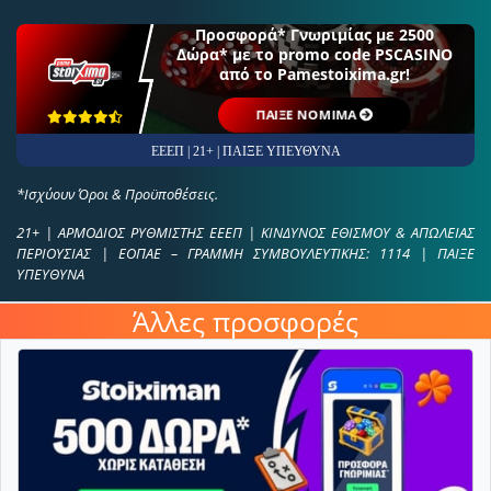
Προσφορά* Γνωριμίας με 2500
Δώρα* με το promo code PSCASINO
από το Pamestoixima.gr!
ΠΑΙΞΕ ΝΟΜΙΜΑ
ΕΕΕΠ | 21+ | ΠΑΙΞΕ ΥΠΕΥΘΥΝΑ
*Ισχύουν Όροι & Προϋποθέσεις.
21+ | ΑΡΜΟΔΙΟΣ ΡΥΘΜΙΣΤΗΣ ΕΕΕΠ | ΚΙΝΔΥΝΟΣ ΕΘΙΣΜΟΥ & ΑΠΩΛΕΙΑΣ
ΠΕΡΙΟΥΣΙΑΣ | ΕΟΠΑΕ – ΓΡΑΜΜΗ ΣΥΜΒΟΥΛΕΥΤΙΚΗΣ: 1114 | ΠΑΙΞΕ
ΥΠΕΥΘΥΝΑ
Άλλες προσφορές