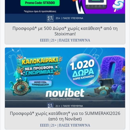
Προσφορά* με 500 Δώρα* χωρίς κατάθεση* από τη
Stoiximan!
ΕΕΕΠ | 21+ | ΠΑΙΞΕ ΥΠΕΥΘΥΝΑ
Προσφορά* χωρίς κατάθεση* για το SUMMERAKI2026
(από τη Novibet)
ΕΕΕΠ | 21+ | ΠΑΙΞΕ ΥΠΕΥΘΥΝΑ