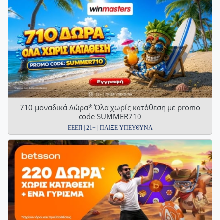
710 μοναδικά Δώρα* Όλα χωρίς κατάθεση με promo
code SUMMER710
ΕΕΕΠ | 21+ | ΠΑΙΞΕ ΥΠΕΥΘΥΝΑ