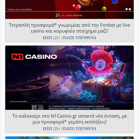
Τετραπλή προσφορά* γνωριμίας από την Fonbet με live
casino και κορυφαίο στοίχημα μαζί!
ΕΕΕΠ | 21+ | ΠΑΙΞΕ ΥΠΕΥΘΥΝΑ
Το καλοκαίρι στο N1Casino.gr αποκτά νέα ένταση, με
μια προσφορά* γεμάτη εκπλήξεις!
ΕΕΕΠ | 21+ | ΠΑΙΞΕ ΥΠΕΥΘΥΝΑ