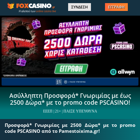
ΣΥΝΔΕΣΗ
ΕΓΓΡΑΦΗ
Η αλεπού των
online casino live
💎Σούπερ Προσφορά* ΕΔΩ
ΕΕΕΠ | 21+ | ΠΑΙΞΕ ΥΠΕΥΘΥΝΑ
Ασύλληπτη Προσφορά* Γνωριμίας με έως
2500 Δώρα* με το promo code PSCASINO!
ΕΕΕΠ | 21+ | ΠΑΙΞΕ ΥΠΕΥΘΥΝΑ
Προσφορά* Γνωριμίας με 2500 Δώρα* με το promo
code PSCASINO από το Pamestoixima.gr!