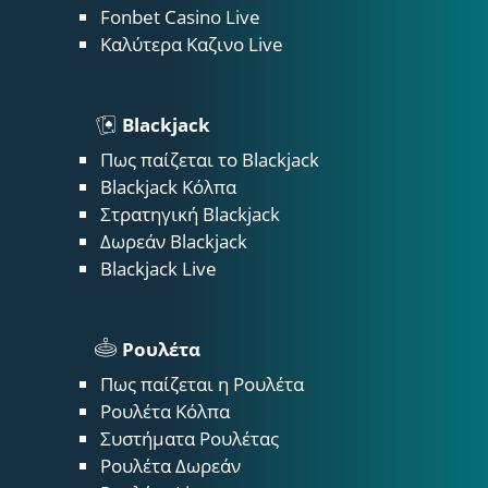
Fonbet Casino Live
Καλύτερα Καζινο Live
Βlackjack
Πως παίζεται το Blackjack
Blackjack Κόλπα
Στρατηγική Blackjack
Δωρεάν Blackjack
Blackjack Live
Ρουλέτα
Πως παίζεται η Ρουλέτα
Ρουλέτα Κόλπα
Συστήματα Ρουλέτας
Ρουλέτα Δωρεάν