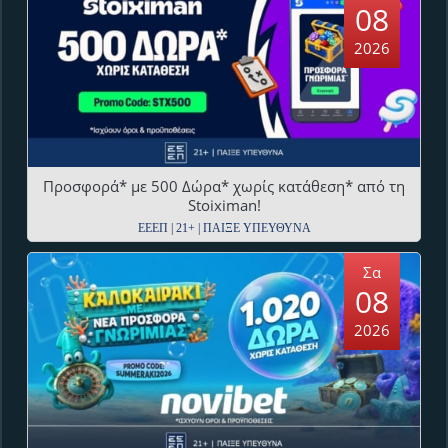
08
2026
Προσφορά* με 500 Δώρα* χωρίς κατάθεση* από τη
Stoiximan!
ΕΕΕΠ | 21+ | ΠΑΙΞΕ ΥΠΕΥΘΥΝΑ
Σα
08
2026