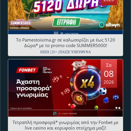
To Pamestoixima.gr σε καλωσορίζει με έως 5120
Δώρα* με το promo code SUMMER5000!
ΕΕΕΠ | 21+ | ΠΑΙΞΕ ΥΠΕΥΘΥΝΑ
Σα
08
2026
Τετραπλή προσφορά* γνωριμίας από την Fonbet με
live casino και κορυφαίο στοίχημα μαζί!