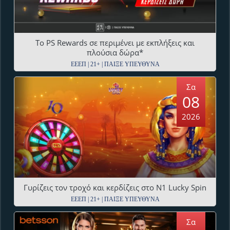
Το PS Rewards σε περιμένει με εκπλήξεις και
πλούσια δώρα*
ΕΕΕΠ | 21+ | ΠΑΙΞΕ ΥΠΕΥΘΥΝΑ
Σα
08
2026
Γυρίζεις τον τροχό και κερδίζεις στο N1 Lucky Spin
ΕΕΕΠ | 21+ | ΠΑΙΞΕ ΥΠΕΥΘΥΝΑ
Σα