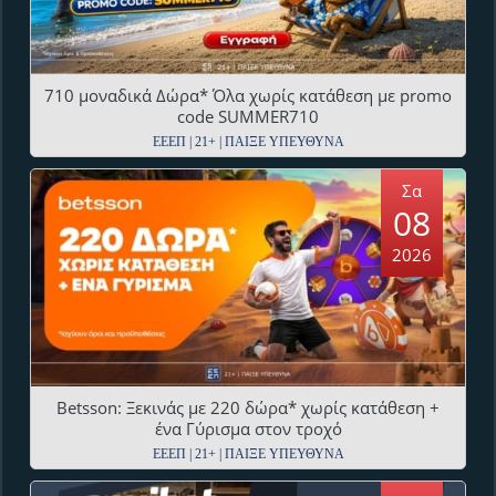
710 μοναδικά Δώρα* Όλα χωρίς κατάθεση με promo
code SUMMER710
ΕΕΕΠ | 21+ | ΠΑΙΞΕ ΥΠΕΥΘΥΝΑ
Σα
08
2026
Betsson: Ξεκινάς με 220 δώρα* χωρίς κατάθεση +
ένα Γύρισμα στον τροχό
ΕΕΕΠ | 21+ | ΠΑΙΞΕ ΥΠΕΥΘΥΝΑ