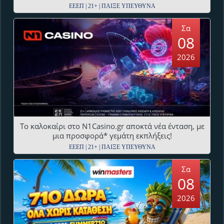
ΕΕΕΠ | 21+ | ΠΑΙΞΕ ΥΠΕΥΘΥΝΑ
Σα
08
2026
Το καλοκαίρι στο N1Casino.gr αποκτά νέα ένταση, με
μια προσφορά* γεμάτη εκπλήξεις!
ΕΕΕΠ | 21+ | ΠΑΙΞΕ ΥΠΕΥΘΥΝΑ
Σα
08
2026