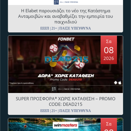
Η Εlabet παρουσιάζει το νέο της Κατάστημα
Ανταμοιβών και αναβαθμίζει την εμπειρία του
παιχνιδιού
ΕΕΕΠ | 21+ | ΠΑΙΞΕ ΥΠΕΥΘΥΝΑ
Σα
08
2026
SUPER ΠΡΟΣΦΟΡΑ* ΧΩΡΙΣ ΚΑΤΑΘΕΣΗ – PROMO
CODE: DEAD215
ΕΕΕΠ | 21+ | ΠΑΙΞΕ ΥΠΕΥΘΥΝΑ
Σα