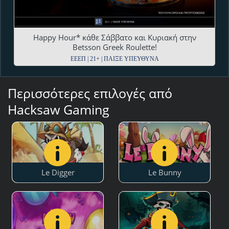
Happy Hour* κάθε Σάββατο και Κυριακή στην
Betsson Greek Roulette!
ΕΕΕΠ | 21+ | ΠΑΙΞΕ ΥΠΕΥΘΥΝΑ
Περισσότερες επιλογές από
Hacksaw Gaming
Le Digger
Le Bunny