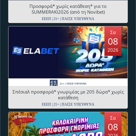
Προσφορά* χωρίς κατάθεση* για το
SUMMERAKI2026 (από τη Novibet)
ΕΕΕΠ | 21+ | ΠΑΙΞΕ ΥΠΕΥΘΥΝΑ
Σα
08
2026
Σπέσιαλ προσφορά* γνωριμίας με 205 δώρα* χωρίς
κατάθεση
ΕΕΕΠ | 21+ | ΠΑΙΞΕ ΥΠΕΥΘΥΝΑ
Σα
08
2026