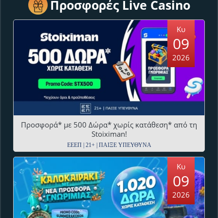
Προσφορές Live Casino
Κυ
09
2026
Προσφορά* με 500 Δώρα* χωρίς κατάθεση* από τη
Stoiximan!
ΕΕΕΠ | 21+ | ΠΑΙΞΕ ΥΠΕΥΘΥΝΑ
Κυ
09
2026