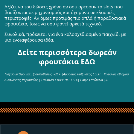
Αξίζει να του δώσεις χρόνο αν σου αρέσουν τα slots που
βασίζονται σε μηχανισμούς και όχι μόνο σε κλασικές
περιστροφές. Αν όμως προτιμάς πιο απλά ή παραδοσιακά
φρουτάκια, ίσως να σου φανεί αρκετά τεχνικό.
Συνολικά, πρόκειται για ένα καλοσχεδιασμένο παιχνίδι με
μια ενδιαφέρουσα ιδέα.
Δείτε περισσότερα δωρεάν
φρουτάκια ΕΔΩ
*Ισχύουν Όροι και Προϋποθέσεις. «21+ |Αρμόδιος Ρυθμιστής ΕΕΕΠ | Κίνδυνος εθισμού
& απώλειας περιουσίας | ΓΡΑΜΜΗ ΣΤΗΡΙΞΗΣ: 1114| Παίξε Υπεύθυνα |».