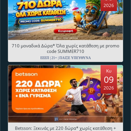
2026
710 μοναδικά Δώρα* Όλα χωρίς κατάθεση με promo
code SUMMER710
ΕΕΕΠ | 21+ | ΠΑΙΞΕ ΥΠΕΥΘΥΝΑ
Κυ
09
2026
Betsson: Ξεκινάς με 220 δώρα* χωρίς κατάθεση +