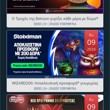
Ο Τροχός της Betsson γυρίζει κάθε μέρα με δώρα*
ΕΕΕΠ | 21+ | ΠΑΙΞΕ ΥΠΕΥΘΥΝΑ
Κυ
09
2026
WIZARD200: Αποκλειστική προσφορά* γνωριμίας
ΕΕΕΠ | 21+ | ΠΑΙΞΕ ΥΠΕΥΘΥΝΑ
Κυ
09