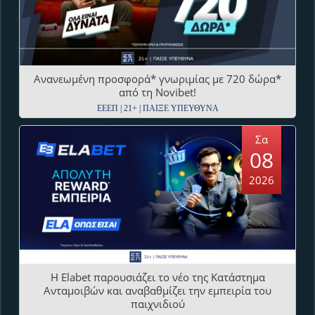
Ανανεωμένη προσφορά* γνωριμίας με 720 δώρα*
από τη Novibet!
ΕΕΕΠ | 21+ | ΠΑΙΞΕ ΥΠΕΥΘΥΝΑ
Σα
08
2026
Η Εlabet παρουσιάζει το νέο της Κατάστημα
Ανταμοιβών και αναβαθμίζει την εμπειρία του
παιχνιδιού