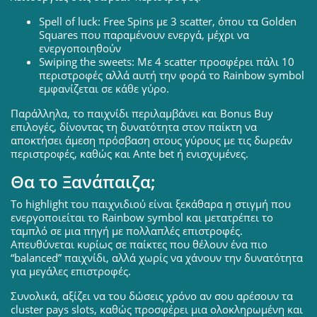
Spell of luck: Free Spins με 3 scatter, όπου τα Golden
Squares που παραμένουν ενεργά, μέχρι να
ενεργοποιηθούν
Swiping the sweets: Με 4 scatter προσφέρει πάλι 10
περιστροφές αλλά αυτή την φορά το Rainbow symbol
εμφανίζεται σε κάθε γύρο.
Παράλληλα, το παιχνίδι περιλαμβάνει και Bonus Buy
επιλογές, δίνοντας τη δυνατότητα στον παίκτη να
αποκτήσει άμεση πρόσβαση στους γύρους με τις δωρεάν
περιστροφές, καθώς και Ante bet ή ενισχυμένες.
Θα το Ξανάπαιζα;
Το highlight του παιχνιδιού είναι ξεκάθαρα η στιγμή που
ενεργοποιείται το Rainbow symbol και μετατρέπει το
ταμπλό σε μια πηγή με πολλαπλές επιστροφές.
Απευθύνεται κυρίως σε παίκτες που θέλουν ένα πιο
“balanced” παιχνίδι, αλλά χωρίς να χάνουν την δυνατότητα
για μεγάλες επιστροφές.
Συνολικά, αξίζει να του δώσεις χρόνο αν σου αρέσουν τα
cluster pays slots, καθώς προσφέρει μια ολοκληρωμένη και