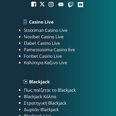
Casino Live
Stoiximan Casino Live
Novibet Casino Live
Elabet Casino Live
Pamestoixima Casino live
Fonbet Casino Live
Καλύτερα Καζινο Live
Βlackjack
Πως παίζεται το Blackjack
Blackjack Κόλπα
Στρατηγική Blackjack
Δωρεάν Blackjack
Blackjack Live