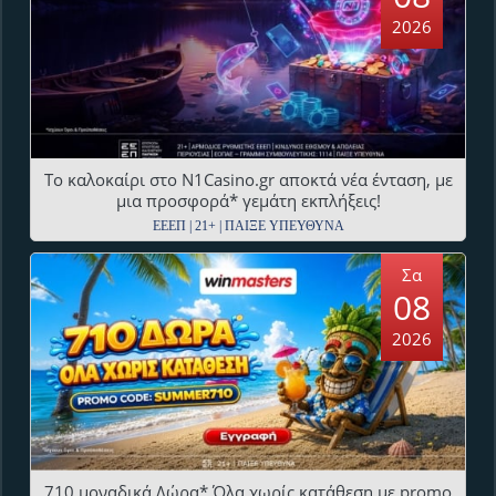
2026
Το καλοκαίρι στο N1Casino.gr αποκτά νέα ένταση, με
μια προσφορά* γεμάτη εκπλήξεις!
ΕΕΕΠ | 21+ | ΠΑΙΞΕ ΥΠΕΥΘΥΝΑ
Σα
08
2026
710 μοναδικά Δώρα* Όλα χωρίς κατάθεση με promo