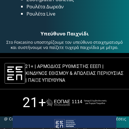
Ρουλέτα Δωρεάν
Ρουλέτα Live
Υπεύθυνο Παιχνίδι
Στο Foxcasino υποστηρίζουμε τον υπεύθυνο στοιχηματισμό
και συστήνουμε να παίζετε τυχερά παιχνίδια με μέτρο.
21+ | ΑΡΜΟΔΙΟΣ ΡΥΘΜΙΣΤΗΣ ΕΕΕΠ |
ΚΙΝΔΥΝΟΣ ΕΘΙΣΜΟΥ & ΑΠΩΛΕΙΑΣ ΠΕΡΙΟΥΣΙΑΣ
|
ΠΑΙΞΕ ΥΠΕΥΘΥΝΑ
21+
@ Copyright 2026
Foxcasino
|
About us
|
Επικοινωνία
|
Θέσεις
Εργασίας
|
Όροι χρήσης