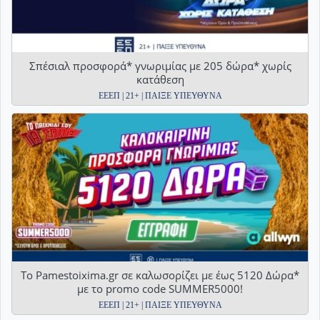
Σπέσιαλ προσφορά* γνωριμίας με 205 δώρα* χωρίς
κατάθεση
ΕΕΕΠ | 21+ | ΠΑΙΞΕ ΥΠΕΥΘΥΝΑ
To Pamestoixima.gr σε καλωσορίζει με έως 5120 Δώρα*
με το promo code SUMMER5000!
ΕΕΕΠ | 21+ | ΠΑΙΞΕ ΥΠΕΥΘΥΝΑ