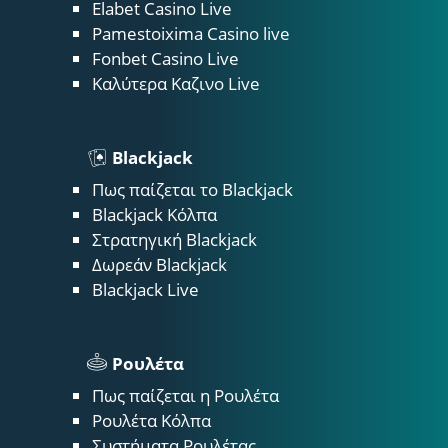
Elabet Casino Live
Pamestoixima Casino live
Fonbet Casino Live
Καλύτερα Καζινο Live
Βlackjack
Πως παίζεται το Blackjack
Blackjack Κόλπα
Στρατηγική Blackjack
Δωρεάν Blackjack
Blackjack Live
Ρουλέτα
Πως παίζεται η Ρουλέτα
Ρουλέτα Κόλπα
Συστήματα Ρουλέτας