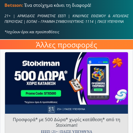
Betsson:
Ένα στοίχημα κάνει τη διαφορά!
21+ | ΑΡΜΟΔΙΟΣ ΡΥΘΜΙΣΤΗΣ ΕΕΕΠ | ΚΙΝΔΥΝΟΣ ΕΘΙΣΜΟΥ & ΑΠΩΛΕΙΑΣ
ΠΕΡΙΟΥΣΙΑΣ | ΕΟΠΑΕ – ΓΡΑΜΜΗ ΣΥΜΒΟΥΛΕΥΤΙΚΗΣ: 1114 | ΠΑΙΞΕ ΥΠΕΥΘΥΝΑ
*Ισχύουν όροι και προϋποθέσεις
Άλλες προσφορές
Προσφορά* με 500 Δώρα* χωρίς κατάθεση* από τη
Stoiximan!
ΕΕΕΠ | 21+ | ΠΑΙΞΕ ΥΠΕΥΘΥΝΑ