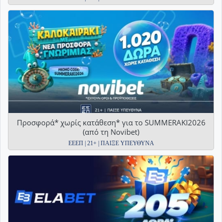
Προσφορά* χωρίς κατάθεση* για το SUMMERAKI2026
(από τη Novibet)
ΕΕΕΠ | 21+ | ΠΑΙΞΕ ΥΠΕΥΘΥΝΑ