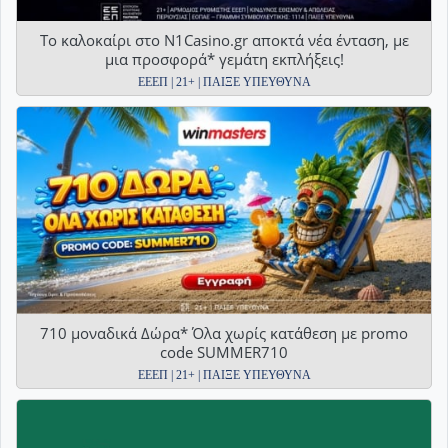
Το καλοκαίρι στο N1Casino.gr αποκτά νέα ένταση, με
μια προσφορά* γεμάτη εκπλήξεις!
ΕΕΕΠ | 21+ | ΠΑΙΞΕ ΥΠΕΥΘΥΝΑ
710 μοναδικά Δώρα* Όλα χωρίς κατάθεση με promo
code SUMMER710
ΕΕΕΠ | 21+ | ΠΑΙΞΕ ΥΠΕΥΘΥΝΑ