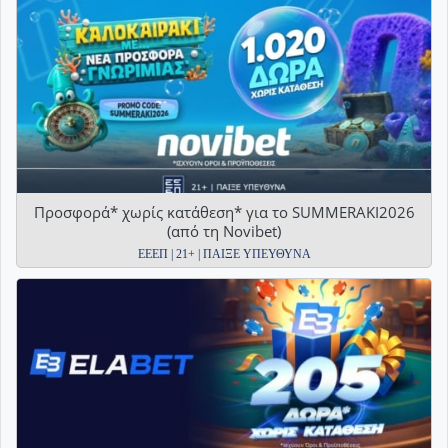
Προσφορά* χωρίς κατάθεση* για το SUMMERAKI2026
(από τη Novibet)
ΕΕΕΠ | 21+ | ΠΑΙΞΕ ΥΠΕΥΘΥΝΑ