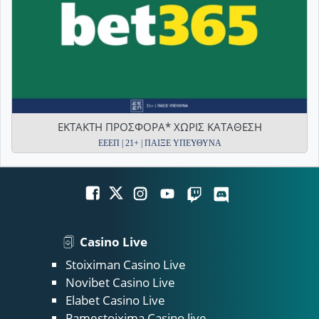
ΕΚΤΑΚΤΗ ΠΡΟΣΦΟΡΑ* ΧΩΡΙΣ ΚΑΤΑΘΕΣΗ
ΕΕΕΠ | 21+ | ΠΑΙΞΕ ΥΠΕΥΘΥΝΑ
Casino Live
Stoiximan Casino Live
Novibet Casino Live
Elabet Casino Live
Pamestoixima Casino live