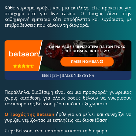
Κάθε γύρισμα κρύβει και μια έκπληξη, είτε πρόκειται για
στοίχημα είτε για live casino. Ο Τροχός δίνει στην
καθημερινή εμπειρία κάτι απρόβλεπτο και ευχάριστο, με
επιβραβεύσεις που κάνουν τη διαφορά.
ΓΙΑ ΝΑ ΜΑΘΕΙΣ ΠΕΡΙΣΣΟΤΕΡΑ ΓΙΑ ΤΟΝ ΤΡΟΧΌ
ΤΗΣ BETSSON ΠΑΤΗΣΕ ΕΔΩ
ΠΑΙΞΕ ΝΟΜΙΜΑ
ΕΕΕΠ | 21+ | ΠΑΙΞΕ ΥΠΕΥΘΥΝΑ
Παράλληλα, διαθέσιμη είναι και μια προσφορά* γνωριμίας
χωρίς κατάθεση, για όλους όσους θέλουν να γνωρίσουν
τον κόσμο της Betsson μέσα από κάτι ξεχωριστό.
Ο Τροχός της Betsson
ήρθε για να μείνει και συνεχίζει να
γυρίζει, γεμίζοντας με εκπλήξεις και διασκέδαση.
Στην Betsson, ένα ποντάρισμα κάνει τη διαφορά.