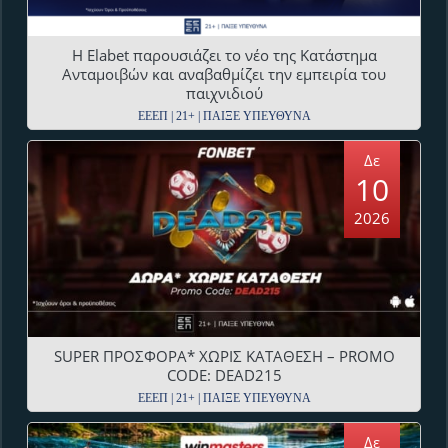
Η Εlabet παρουσιάζει το νέο της Κατάστημα
Ανταμοιβών και αναβαθμίζει την εμπειρία του
παιχνιδιού
ΕΕΕΠ | 21+ | ΠΑΙΞΕ ΥΠΕΥΘΥΝΑ
Δε
10
2026
SUPER ΠΡΟΣΦΟΡΑ* ΧΩΡΙΣ ΚΑΤΑΘΕΣΗ – PROMO
CODE: DEAD215
ΕΕΕΠ | 21+ | ΠΑΙΞΕ ΥΠΕΥΘΥΝΑ
Δε