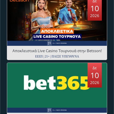
Δε
10
2026
Aποκλειστικά Live Casino Τουρνουά στην Betsson!
ΕΕΕΠ | 21+ | ΠΑΙΞΕ ΥΠΕΥΘΥΝΑ
Δε
10
2026