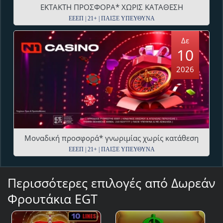
ΕΚΤΑΚΤΗ ΠΡΟΣΦΟΡΑ* ΧΩΡΙΣ ΚΑΤΑΘΕΣΗ
ΕΕΕΠ | 21+ | ΠΑΙΞΕ ΥΠΕΥΘΥΝΑ
Δε
10
2026
Μοναδική προσφορά* γνωριμίας χωρίς κατάθεση
ΕΕΕΠ | 21+ | ΠΑΙΞΕ ΥΠΕΥΘΥΝΑ
Περισσότερες επιλογές από Δωρεάν
Φρουτάκια EGT