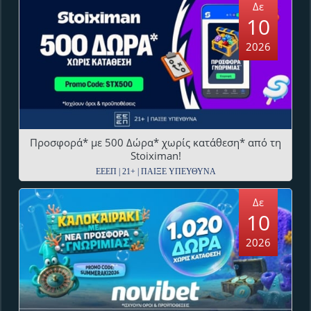
Δε
10
2026
Προσφορά* με 500 Δώρα* χωρίς κατάθεση* από τη
Stoiximan!
ΕΕΕΠ | 21+ | ΠΑΙΞΕ ΥΠΕΥΘΥΝΑ
Δε
10
2026