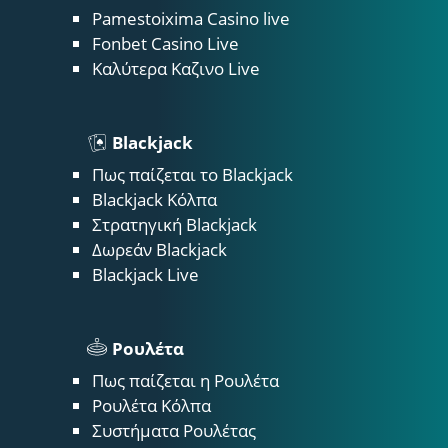
Pamestoixima Casino live
Fonbet Casino Live
Καλύτερα Καζινο Live
Βlackjack
Πως παίζεται το Blackjack
Blackjack Κόλπα
Στρατηγική Blackjack
Δωρεάν Blackjack
Blackjack Live
Ρουλέτα
Πως παίζεται η Ρουλέτα
Ρουλέτα Κόλπα
Συστήματα Ρουλέτας