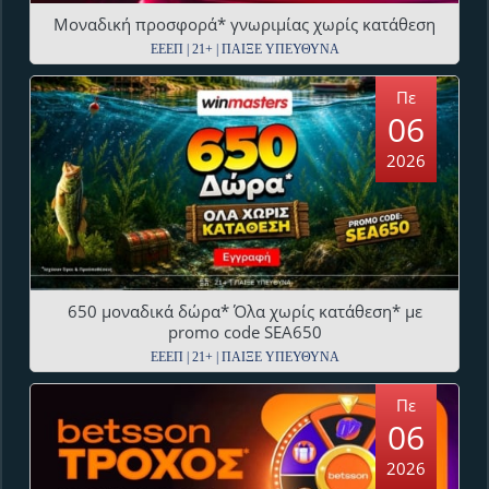
Μοναδική προσφορά* γνωριμίας χωρίς κατάθεση
ΕΕΕΠ | 21+ | ΠΑΙΞΕ ΥΠΕΥΘΥΝΑ
Πε
06
2026
650 μοναδικά δώρα* Όλα χωρίς κατάθεση* με
promo code SEA650
ΕΕΕΠ | 21+ | ΠΑΙΞΕ ΥΠΕΥΘΥΝΑ
Πε
06
2026