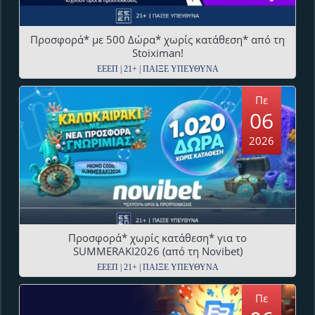
Προσφορά* με 500 Δώρα* χωρίς κατάθεση* από τη
Stoiximan!
ΕΕΕΠ | 21+ | ΠΑΙΞΕ ΥΠΕΥΘΥΝΑ
Πε
06
2026
Προσφορά* χωρίς κατάθεση* για το
SUMMERAKI2026 (από τη Novibet)
ΕΕΕΠ | 21+ | ΠΑΙΞΕ ΥΠΕΥΘΥΝΑ
Πε