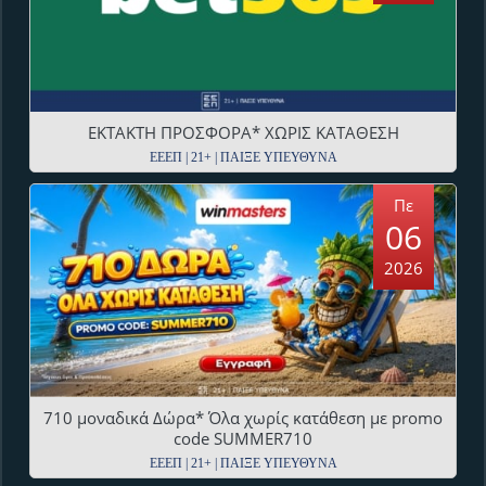
ΕΚΤΑΚΤΗ ΠΡΟΣΦΟΡΑ* ΧΩΡΙΣ ΚΑΤΑΘΕΣΗ
ΕΕΕΠ | 21+ | ΠΑΙΞΕ ΥΠΕΥΘΥΝΑ
Πε
06
2026
710 μοναδικά Δώρα* Όλα χωρίς κατάθεση με promo
code SUMMER710
ΕΕΕΠ | 21+ | ΠΑΙΞΕ ΥΠΕΥΘΥΝΑ