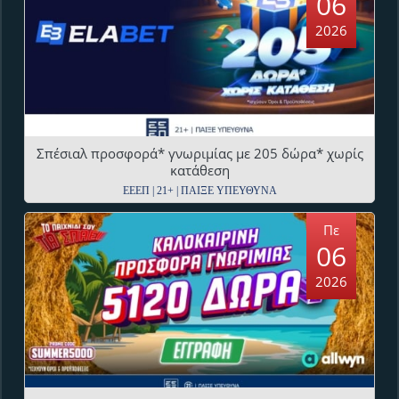
06
2026
Σπέσιαλ προσφορά* γνωριμίας με 205 δώρα* χωρίς
κατάθεση
ΕΕΕΠ | 21+ | ΠΑΙΞΕ ΥΠΕΥΘΥΝΑ
Πε
06
2026