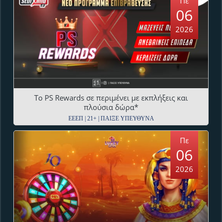
Πε
06
2026
Το PS Rewards σε περιμένει με εκπλήξεις και
πλούσια δώρα*
ΕΕΕΠ | 21+ | ΠΑΙΞΕ ΥΠΕΥΘΥΝΑ
Πε
06
2026