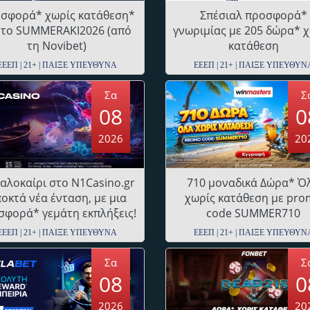
σφορά* χωρίς κατάθεση*
Σπέσιαλ προσφορά*
 το SUMMERAKI2026 (από
γνωριμίας με 205 δώρα* 
τη Novibet)
κατάθεση
ΕΕΕΠ | 21+ | ΠΑΙΞΕ ΥΠΕΥΘΥΝΑ
ΕΕΕΠ | 21+ | ΠΑΙΞΕ ΥΠΕΥΘΥΝ
Σα
Σ
08
0
2026
20
καλοκαίρι στο N1Casino.gr
710 μοναδικά Δώρα* Ό
οκτά νέα ένταση, με μια
χωρίς κατάθεση με pr
σφορά* γεμάτη εκπλήξεις!
code SUMMER710
ΕΕΕΠ | 21+ | ΠΑΙΞΕ ΥΠΕΥΘΥΝΑ
ΕΕΕΠ | 21+ | ΠΑΙΞΕ ΥΠΕΥΘΥΝ
Σα
Σ
08
0
2026
20