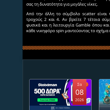
σας τη δυνατότητα για μεγάλες νίκες.
Από την άλλη το σύμβολο scatter είναι 
τροχούς 2 και 4. Αν βρείτε 7 τέτοια σύμ
φυσικά και η λειτουργία Gamble όπου και
κάθε νικηφόρο spin μαντεύοντας το σχήμα 
Σα
08
2026