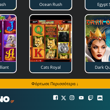
ash
Ocean Rush
Egypt 
lliant
Cats Royal
Dark Q
Φόρτωσε Περισσότερα ↓