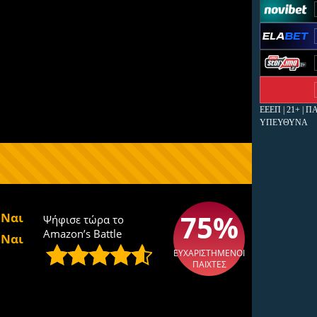
ΕΕΕΠ | 21+ | Π
ΥΠΕΥΘΥΝΑ
75%
Ναι
Ψήφισε τώρα το
Amazon’s Battle
Ναι
ΕΥΧΑΡΙΣΤΗΜΕΝΟΙ
ΠΑΙΧΤΕΣ