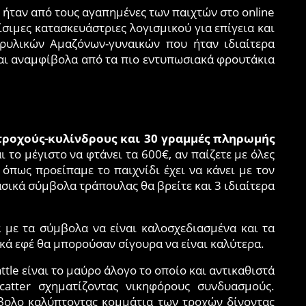
ς ήταν από τους αγαπημένες των παιχτών στο online
σιμες κατασκευάστριες λογισμικού για επίγεια και
θρυλικών Αμαζόνων-γυναικών που ήταν ιδιαίτερα
ίναι αναμφίβολα από τα πιο εντυπωσιακά φρουτάκια
τροχούς-κυλίνδρους και 30 γραμμές πληρωμής
ι το μέγιστο να φτάνει τα 600€, αν παίζετε με όλες
 όπως προείπαμε το παιχνίδι έχει να κάνει με τον
σικά σύμβολα τράπουλας θα βρείτε και 3 ιδιαίτερα
ά με τα σύμβολα να είναι καλοσχεδιασμένα και τα
κά εφέ θα μπορούσαν σίγουρα να είναι καλύτερα.
tle είναι το μαύρο άλογο το οποίο και αντικαθιστά
atter σχηματίζοντας νικηφόρους συνδυασμούς.
μβολο καλύπτοντας κομμάτια των τροχών δίνοντας