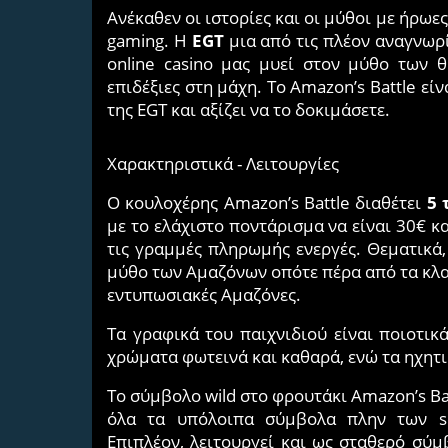
Ανέκαθεν οι ιστορίες και οι μύθοι με ήρωε
gaming. H
EGT
μια από τις πλέον αναγνωρί
online casino μας μυεί στον μύθο των 
επιδέξιες στη μάχη. Το Amazon’s Battle ε
της EGT και αξίζει να το δοκιμάσετε.
Χαρακτηριστικά - Λειτουργίες
Ο κουλοχέρης Amazon’s Battle διαθέτει
5 
με το ελάχιστο ποντάρισμα να είναι 30€ κα
τις γραμμές πληρωμής ενεργές. Θεματικά,
μύθο των Αμαζόνων οπότε πέρα από τα κλα
εντυπωσιακές Αμαζόνες.
Τα γραφικά του παιχνιδιού είναι ποιοτικ
χρώματα φωτεινά και καθαρά, ενώ τα ηχητι
Το σύμβολο wild στο φρουτάκι Amazon’s Bat
όλα τα υπόλοιπα σύμβολα πλην των sc
Επιπλέον, λειτουργεί και ως σταθερό σύ