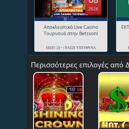
2026
Aποκλειστικά Live Casino
ΕΚ
Τουρνουά στην Betsson!
ΕΕΕΠ | 21+ | ΠΑΙΞΕ ΥΠΕΥΘΥΝΑ
Περισσότερες επιλογές από