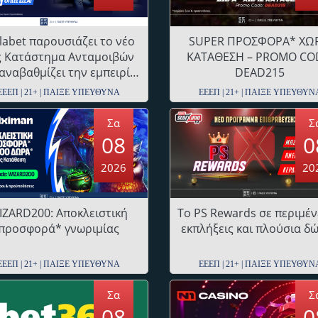
labet παρουσιάζει το νέο
SUPER ΠΡΟΣΦΟΡΑ* ΧΩΡ
ς Κατάστημα Ανταμοιβών
ΚΑΤΑΘΕΣΗ – PROMO CO
 αναβαθμίζει την εμπειρία
DEAD215
του παιχνιδιού
ΕΕΕΠ | 21+ | ΠΑΙΞΕ ΥΠΕΥΘΥΝΑ
ΕΕΕΠ | 21+ | ΠΑΙΞΕ ΥΠΕΥΘΥΝ
Σα
Σ
08
0
2026
20
IZARD200: Αποκλειστική
Το PS Rewards σε περιμέν
προσφορά* γνωριμίας
εκπλήξεις και πλούσια δ
ΕΕΕΠ | 21+ | ΠΑΙΞΕ ΥΠΕΥΘΥΝΑ
ΕΕΕΠ | 21+ | ΠΑΙΞΕ ΥΠΕΥΘΥΝ
Σα
Σ
08
0