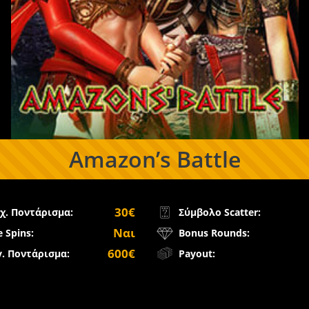
Amazon’s Battle
30€
χ. Ποντάρισμα:
Σύμβολο Scatter:
Ναι
e Spins:
Bonus Rounds:
600€
. Ποντάρισμα:
Payout: