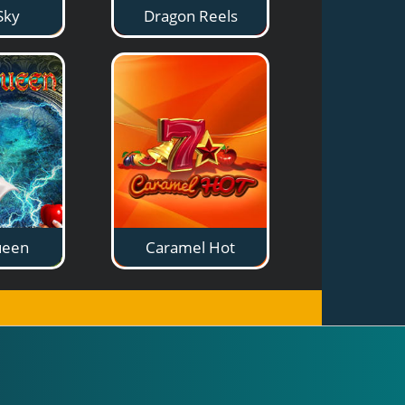
Sky
Dragon Reels
ueen
Caramel Hot