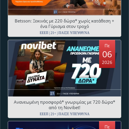
Betsson: Ξεκινάς με 220 δώρα* χωρίς κατάθεση +
ένα Γύρισμα στον τροχό
ΕΕΕΠ | 21+ | ΠΑΙΞΕ ΥΠΕΥΘΥΝΑ
Πε
06
2026
Ανανεωμένη προσφορά* γνωριμίας με 720 δώρα*
από τη Novibet!
ΕΕΕΠ | 21+ | ΠΑΙΞΕ ΥΠΕΥΘΥΝΑ
Πε