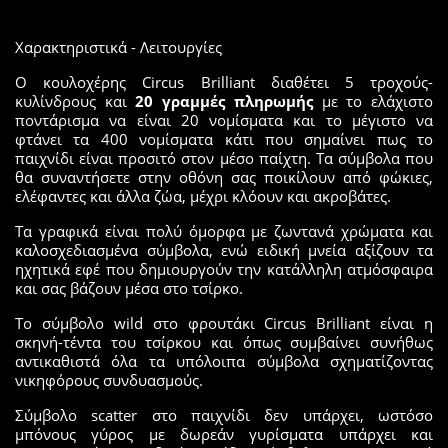
Χαρακτηριστικά - Λειτουργίες
Ο κουλοχέρης Circus Brilliant διαθέτει 5 τροχούς-
κυλίνδρους και
20 γραμμές πληρωμής
με το ελάχιστο
ποντάρισμα να είναι 20 νομίσματα και το μέγιστο να
φτάνει τα 400 νομίσματα κάτι που σημαίνει πως το
παιχνίδι είναι προσιτό στον μέσο παίχτη. Τα σύμβολα που
θα συναντήσετε στην οθόνη σας ποικίλουν από φώκιες,
ελέφαντες και άλλα ζώα, μέχρι κλόουν και ακροβάτες.
Τα γραφικά είναι πολύ όμορφα με ζωντανά χρώματα και
καλοσχεδιασμένα σύμβολα, ενώ ειδική μνεία αξίζουν τα
ηχητικά εφέ που δημιουργούν την κατάλληλη ατμόσφαιρα
και σας βάζουν μέσα στο τσίρκο.
Το σύμβολο wild στο φρουτάκι Circus Brilliant είναι η
σκηνή-τέντα του τσίρκου και όπως συμβαίνει συνήθως
αντικαθιστά όλα τα υπόλοιπα σύμβολα σχηματίζοντας
νικηφόρους συνδυασμούς.
Σύμβολο scatter στο παιχνίδι δεν υπάρχει, ωστόσο
μπόνους γύρος με δωρεάν γυρίσματα υπάρχει και