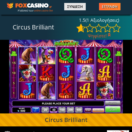
ΣΥΝΔΕΣΗ
ΕΓΓΡΑΦΗ
Η αλεπού των
online casino live
ΞΕΚΛΕΙΔΩΝΕΙΣ ΕΔΩ🔓
1.5(1 Αξιολογήσεις)
Circus Brilliant
ΕΕΕΠ | 21+ | ΠΑΙΞΕ ΥΠΕΥΘΥΝΑ
Ψηφίστε!
Circus Brilliant