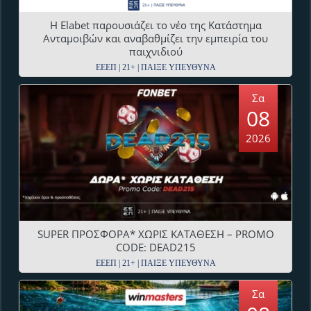
Η Εlabet παρουσιάζει το νέο της Κατάστημα
Ανταμοιβών και αναβαθμίζει την εμπειρία του
παιχνιδιού
ΕΕΕΠ | 21+ | ΠΑΙΞΕ ΥΠΕΥΘΥΝΑ
Σα
08
2026
SUPER ΠΡΟΣΦΟΡΑ* ΧΩΡΙΣ ΚΑΤΑΘΕΣΗ – PROMO
CODE: DEAD215
ΕΕΕΠ | 21+ | ΠΑΙΞΕ ΥΠΕΥΘΥΝΑ
Σα