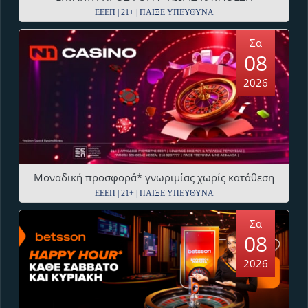
ΕΕΕΠ | 21+ | ΠΑΙΞΕ ΥΠΕΥΘΥΝΑ
Σα
08
2026
Μοναδική προσφορά* γνωριμίας χωρίς κατάθεση
ΕΕΕΠ | 21+ | ΠΑΙΞΕ ΥΠΕΥΘΥΝΑ
Σα
08
2026