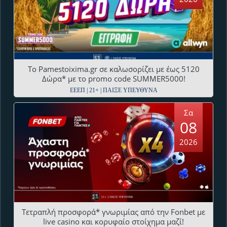
To Pamestoixima.gr σε καλωσορίζει με έως 5120
Δώρα* με το promo code SUMMER5000!
ΕΕΕΠ | 21+ | ΠΑΙΞΕ ΥΠΕΥΘΥΝΑ
Σα
08
2026
Τετραπλή προσφορά* γνωριμίας από την Fonbet με
live casino και κορυφαίο στοίχημα μαζί!