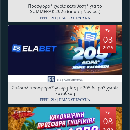
Προσφορά* χωρίς κατάθεση* για το
SUMMERAKI2026 (από τη Novibet)
ΕΕΕΠ | 21+ | ΠΑΙΞΕ ΥΠΕΥΘΥΝΑ
Σα
08
2026
Σπέσιαλ προσφορά* γνωριμίας με 205 δώρα* χωρίς
κατάθεση
ΕΕΕΠ | 21+ | ΠΑΙΞΕ ΥΠΕΥΘΥΝΑ
Σα
08
2026