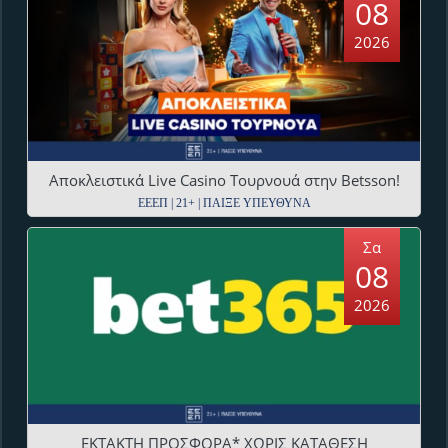
08
2026
Aποκλειστικά Live Casino Τουρνουά στην Betsson!
ΕΕΕΠ | 21+ | ΠΑΙΞΕ ΥΠΕΥΘΥΝΑ
Σα
08
2026
ΕΚΤΑΚΤΗ ΠΡΟΣΦΟΡΑ* ΧΩΡΙΣ ΚΑΤΑΘΕΣΗ