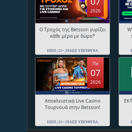
07
2026
Ο Τροχός της Betsson γυρίζει
W
κάθε μέρα με δώρα*
ΕΕΕΠ | 21+ | ΠΑΙΞΕ ΥΠΕΥΘΥΝΑ
Πα
07
2026
Aποκλειστικά Live Casino
ΕΚ
Τουρνουά στην Betsson!
ΕΕΕΠ | 21+ | ΠΑΙΞΕ ΥΠΕΥΘΥΝΑ