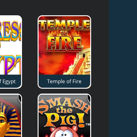
f Egypt
Temple of Fire