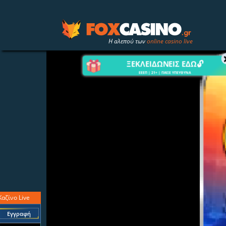
Η αλεπού των
online casino live
ΞΕΚΛΕΙΔΩΝΕΙΣ ΕΔΩ🔓
ΕΕΕΠ | 21+ | ΠΑΙΞΕ ΥΠΕΥΘΥΝΑ
αζίνο Live
Εγγραφή