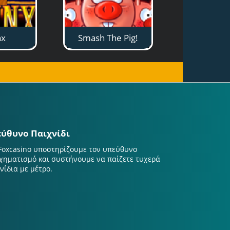
nx
Smash The Pig!
ύθυνο Παιχνίδι
Foxcasino υποστηρίζουμε τον υπεύθυνο
χηματισμό και συστήνουμε να παίζετε τυχερά
νίδια με μέτρο.