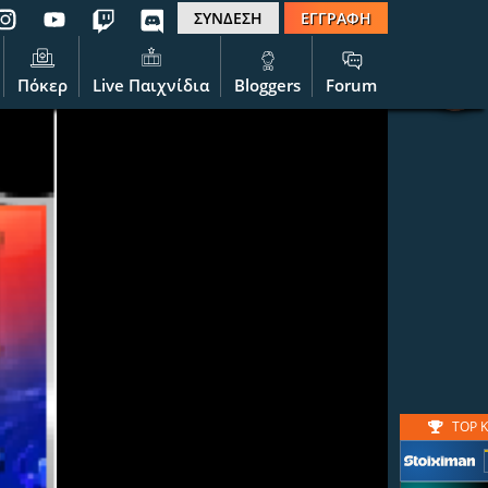
ΣΥΝΔΕΣΗ
ΕΓΓΡΑΦΗ
Πόκερ
Live Παιχνίδια
Bloggers
Forum
TOP Κ