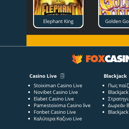
Elephant King
Golden Go
Casino Live
Βlackjack
Stoiximan Casino Live
Πως παίζε
Novibet Casino Live
Blackjac
Elabet Casino Live
Στρατηγι
Pamestoixima Casino live
Δωρεάν B
Fonbet Casino Live
Blackjack
Καλύτερα Καζινο Live