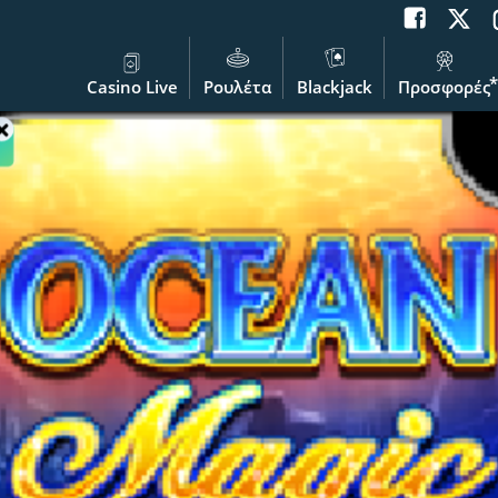
Casino Live
Ρουλέτα
Blackjack
Προσφορές