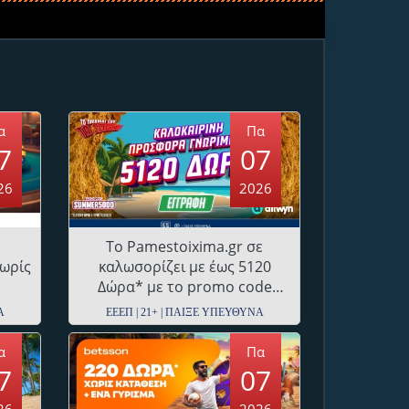
α
Πα
7
07
26
2026
To Pamestoixima.gr σε
χωρίς
καλωσορίζει με έως 5120
Δώρα* με το promo code
SUMMER5000!
Α
ΕΕΕΠ | 21+ | ΠΑΙΞΕ ΥΠΕΥΘΥΝΑ
α
Πα
7
07