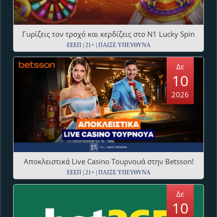
Γυρίζεις τον τροχό και κερδίζεις στο N1 Lucky Spin
ΕΕΕΠ | 21+ | ΠΑΙΞΕ ΥΠΕΥΘΥΝΑ
Δε
10
2026
Aποκλειστικά Live Casino Τουρνουά στην Betsson!
ΕΕΕΠ | 21+ | ΠΑΙΞΕ ΥΠΕΥΘΥΝΑ
Δε
10