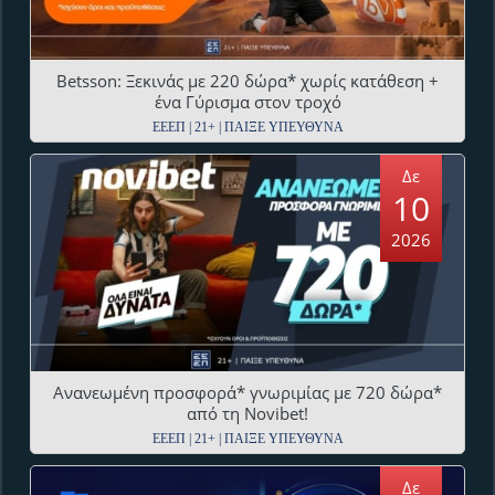
Betsson: Ξεκινάς με 220 δώρα* χωρίς κατάθεση +
ένα Γύρισμα στον τροχό
ΕΕΕΠ | 21+ | ΠΑΙΞΕ ΥΠΕΥΘΥΝΑ
Δε
10
2026
Ανανεωμένη προσφορά* γνωριμίας με 720 δώρα*
από τη Novibet!
ΕΕΕΠ | 21+ | ΠΑΙΞΕ ΥΠΕΥΘΥΝΑ
Δε