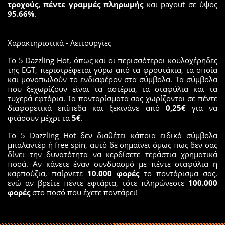
τροχούς, πέντε γραμμές πληρωμής
και
payout
σε ύψος
95.66%
.
Χαρακτηριστικά - Λειτουργίες
Το 5
Dazzling Hot,
όπως και οι περισσότεροι κουλοχέρηδες
της
EGT,
περιστρέφεται γύρω από τα φρουτάκια, τα οποία
και μονοπωλούν το ενδιαφέρον στα σύμβολα. Τα σύμβολα
που ξεχωρίζουν είναι τα αστέρια, τα σταφύλια και τα
τυχερά εφτάρια. Τα πονταρίσματα σας χωρίζονται σε πέντε
διαφορετικά επίπεδα και ξεκινάνε από
0,25€
για να
φτάσουν μέχρι τα
5€
.
Το 5
Dazzling Hot
δεν διαθέτει κάποια ειδικά σύμβολα
μπαλαντέρ ή
free spin,
αυτό δε σημαίνει όμως πως δεν σας
δίνει την δυνατότητα να κερδίσετε τεράστια χρηματικά
ποσά. Αν κάνετε έναν συνδυασμό με πέντε σταφύλια η
καρπούζια, παίρνετε
10.000 φορές
το ποντάρισμα σας,
ενώ αν βρείτε πέντε εφτάρια, τότε πληρώνεστε
100.000
φορές
στο ποσό που έχετε ποντάρει!