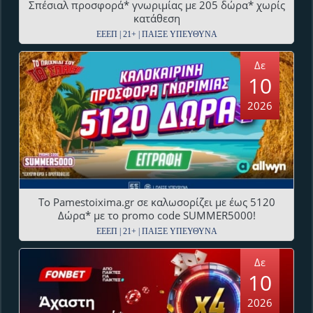
Σπέσιαλ προσφορά* γνωριμίας με 205 δώρα* χωρίς
κατάθεση
ΕΕΕΠ | 21+ | ΠΑΙΞΕ ΥΠΕΥΘΥΝΑ
Δε
10
2026
To Pamestoixima.gr σε καλωσορίζει με έως 5120
Δώρα* με το promo code SUMMER5000!
ΕΕΕΠ | 21+ | ΠΑΙΞΕ ΥΠΕΥΘΥΝΑ
Δε
10
2026