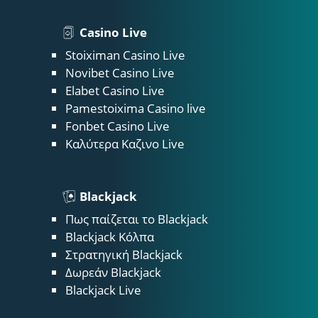
Casino Live
Stoiximan Casino Live
Novibet Casino Live
Elabet Casino Live
Pamestoixima Casino live
Fonbet Casino Live
Καλύτερα Καζινο Live
Βlackjack
Πως παίζεται το Blackjack
Blackjack Κόλπα
Στρατηγική Blackjack
Δωρεάν Blackjack
Blackjack Live