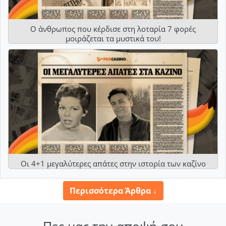
Ο άνθρωπος που κέρδισε στη λοταρία 7 φορές
μοιράζεται τα μυστικά του!
Οι 4+1 μεγαλύτερες απάτες στην ιστορία των καζίνο
Περισσότερα Άρθρα ↓