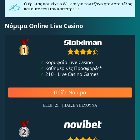
Ο έρωτας που είχε ο William για τον τζόγο ήταν στο τέλος
και αυτό που τον κατέστρεψε…
Νόμιμα Online Live Casino
Κορυφαίο Live Casino
Καθημερινές Προσφορές*
210+ Live Casino Games
Παίξε Νόμιμα
ΕΕΕΠ | 21+ | ΠΑΙΞΕ ΥΠΕΥΘΥΝΑ