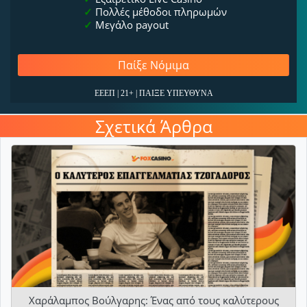
Πολλές μέθοδοι πληρωμών
Μεγάλο payout
Παίξε Νόμιμα
ΕΕΕΠ | 21+ | ΠΑΙΞΕ ΥΠΕΥΘΥΝΑ
Σχετικά Άρθρα
Χαράλαμπος Βούλγαρης: Ένας από τους καλύτερους