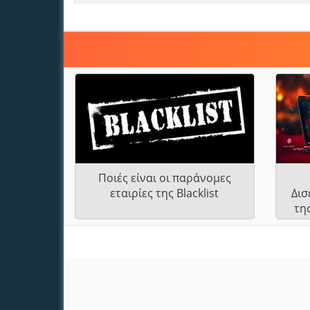
Ποιές είναι οι παράνομες
εταιρίες της Blacklist
Δισ
τη