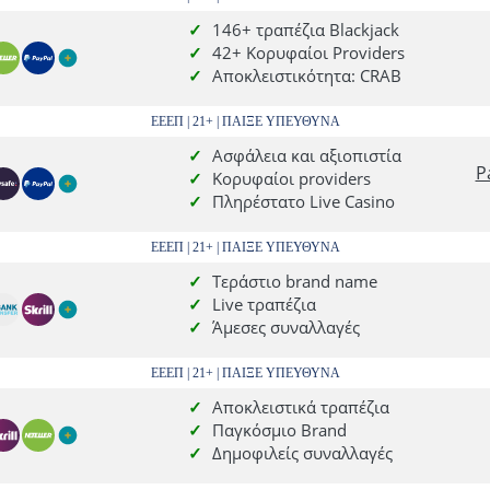
146+ τραπέζια Blackjack
42+ Κορυφαίοι Providers
Αποκλειστικότητα: CRAB
ΕΕΕΠ | 21+ | ΠΑΙΞΕ ΥΠΕΥΘΥΝΑ
Ασφάλεια και αξιοπιστία
P
Κορυφαίοι providers
Πληρέστατο Live Casino
ΕΕΕΠ | 21+ | ΠΑΙΞΕ ΥΠΕΥΘΥΝΑ
Τεράστιο brand name
Live τραπέζια
Άμεσες συναλλαγές
ΕΕΕΠ | 21+ | ΠΑΙΞΕ ΥΠΕΥΘΥΝΑ
Αποκλειστικά τραπέζια
Παγκόσμιο Brand
Δημοφιλείς συναλλαγές