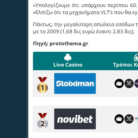
«Υπολογίζουμε ότι υπάρχουν περίπου 60.
«Ελπίζω ότι τα μηχανήματα VLT’s που θα 
Πάντως, την μεγαλύτερη απώλεια εσόδων τη
με το 2009 (1,68 δις ευρώ έναντι 2,83 δις).
Πηγή: protothema.gr
Live Casino
Τρόποι Κ