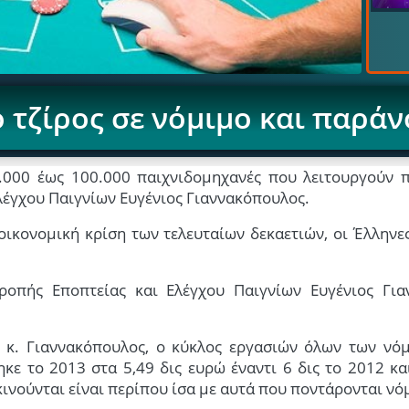
ο τζίρος σε νόμιμο και παρά
.000 έως 100.000 παιχνιδομηχανές που λειτουργούν 
λέγχου Παιγνίων Ευγένιος Γιαννακόπουλος.
 οικονομική κρίση των τελευταίων δεκαετιών, οι Έλλην
ροπής Εποπτείας και Ελέγχου Παιγνίων Ευγένιος Γι
 κ. Γιαννακόπουλος, ο κύκλος εργασιών όλων των νόμ
κε το 2013 στα 5,49 δις ευρώ έναντι 6 δις το 2012 κα
ινούνται είναι περίπου ίσα με αυτά που ποντάρονται νό