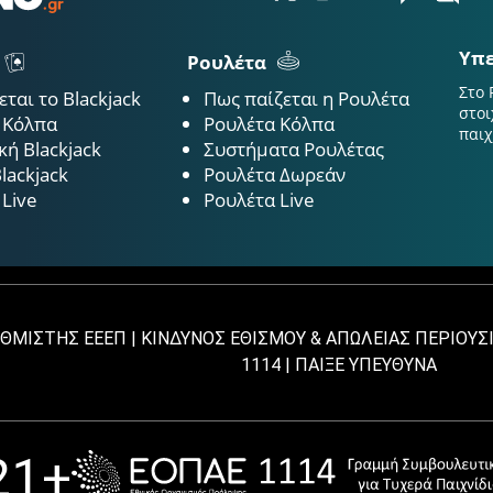
Υπε
Ρουλέτα
Στο 
ται το Blackjack
Πως παίζεται η Ρουλέτα
στοι
k Κόλπα
Ρουλέτα Κόλπα
παιχ
κή Blackjack
Συστήματα Ρουλέτας
lackjack
Ρουλέτα Δωρεάν
 Live
Ρουλέτα Live
ΥΘΜΙΣΤΗΣ ΕΕΕΠ | ΚΙΝΔΥΝΟΣ ΕΘΙΣΜΟΥ & ΑΠΩΛΕΙΑΣ ΠΕΡΙΟΥΣΙ
1114 |
ΠΑΙΞΕ ΥΠΕΥΘΥΝΑ
21+