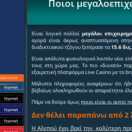
Ποιοι μεγαλοεπιχ
Είναι λογικό πολλοί
μεγάλοι επιχειρημ
αγορά είναι άκρως αναπτυσσόμενη στην
διαδικτυακού τζόγου ξεπέρασε τα
15.6 δις
Είναι απόλυτα φυσιολογικό λοιπόν νέοι επί
τους στη χώρα μας. Το πιο «δυνατό» πα
εξαιρετική πλατφόρμα Live Casino με το b
αζίνο Live
Μάλιστα πληροφορίες αναφέρουν ότι ήδη
Εγγραφή
βεβαίως ολοκληρωθούν οι απαραίτητοι έλε
Εγγραφή
Πάμε να δούμε όμως
ποιοι είναι οι αυτοί 
Εγγραφή
Δεν θέλει παραπάνω από 2 
Εγγραφή
H Αλεπού έχει βρεί την καλύτερη 
Εγγραφή