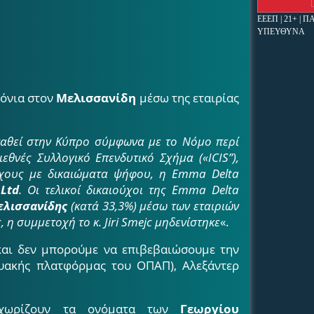
ΕΕΕΠ | 21+ | Π
ΥΠΕΥΘΥΝΑ
ρόνια στον
Μελισσανίδη
μέσω της εταιρίας
σταθεί στην Κύπρο σύμφωνα με το Νόμο περί
εθνές Συλλογικό Επενδυτικό Σχήμα («ICIS”),
όχους με δικαιώματα ψήφου, η Emma Delta
Ltd
. Οι τελικοί δικαιούχοι της Emma Delta
ελισσανίδης
(κατά 33,3%) μέσω των εταιριών
, η συμμετοχή το κ. Jiri Smejc μηδενίστηκε
«.
και δεν μπορούμε να επιβεβαιώσουμε την
τυακής πλατφόρμας του ΟΠΑΠ), Αλεξάντερ
ξεχωρίζουν τα ονόματα των
Γεωργίου