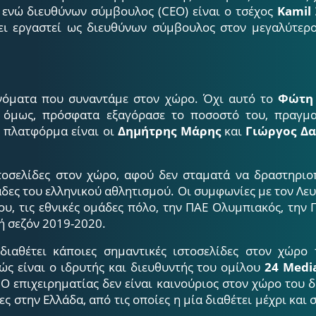
ενώ διευθύνων σύμβουλος (CEO) είναι ο τσέχος
Kamil 
ει εργαστεί ως διευθύνων σύμβουλος στον μεγαλύτερ
νόματα που συναντάμε στον χώρο. Όχι αυτό το
Φώτη
, όμως, πρόσφατα εξαγόρασε το ποσοστό του, πραγμ
ή πλατφόρμα είναι οι
Δημήτρης Μάρης
και
Γιώργος Δ
στοσελίδες στον χώρο, αφού δεν σταματά να δραστηριο
δες του ελληνικού αθλητισμού. Οι συμφωνίες με τον Λευ
ου, τις εθνικές ομάδες πόλο, την ΠΑΕ Ολυμπιακός, τη
κή σεζόν 2019-2020.
ιαθέτει κάποιες σημαντικές ιστοσελίδες στον χώρο 
αθώς είναι ο ιδρυτής και διευθυντής του ομίλου
24 Medi
 Ο επιχειρηματίας δεν είναι καινούριος στον χώρο του 
ς στην Ελλάδα, από τις οποίες η μία διαθέτει μέχρι και σ