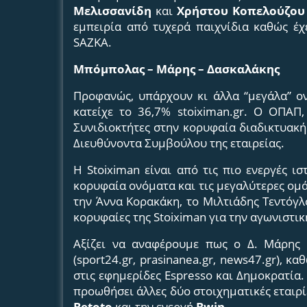
Μελισσανίδη
και
Χρήστου Κοπελούζου
εμπειρία από τυχερά παιχνίδια καθώς έχ
SAZKA.
Μπόμπολας – Μάρης – Δασκαλάκης
Προφανώς, υπάρχουν κι άλλα “μεγάλα” ο
κατείχε το 36,7% stoiximan.gr. Ο ΟΠΑΠ
Συνιδιοκτήτες στην κορυφαία διαδικτυακ
Διευθύνοντα Συμβούλου της εταιρείας.
Η Stoiximan είναι από τις πιο ενεργές ι
κορυφαία ονόματα και τις μεγαλύτερες ομά
την Άννα Κορακάκη, το Μιλτιάδης Τεντόγλ
κορυφαίες της Stoiximan για την αγωνιστι
Αξίζει να αναφέρουμε πως ο Δ. Μάρης δ
(sport24.gr, prasinanea.gr, news47.gr), κ
στις εφημερίδες Espresso και Δημοκρατία.
προωθήσει άλλες δύο στοιχηματικές εταιρίε
Betoto
και την ενεργή
Bwin
.