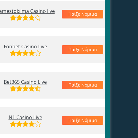
amestoixima Casino live
Παίξε Νόμιμα
Fonbet Casino Live
Παίξε Νόμιμα
Bet365 Casino Live
Παίξε Νόμιμα
N1 Casino Live
Παίξε Νόμιμα