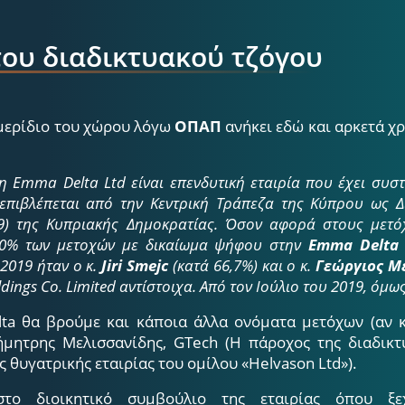
του διαδικτυακού τζόγου
 μερίδιο του χώρου λόγω
ΟΠΑΠ
ανήκει εδώ και αρκετά χ
η Emma Delta Ltd είναι επενδυτική εταιρία που έχει συ
 επιβλέπεται από την Κεντρική Τράπεζα της Κύπρου ως Δι
999) της Κυπριακής Δημοκρατίας. Όσον αφορά στους μετ
100% των μετοχών με δικαίωμα ψήφου στην
Emma Delta 
2019 ήταν ο κ.
Jiri Smejc
(κατά 66,7%) και ο κ.
Γεώργιος Μ
dings Co. Limited αντίστοιχα. Από τον Ιούλιο του 2019, όμως
ta θα βρούμε και κάποια άλλα ονόματα μετόχων (αν 
Δήμητρης Μελισσανίδης, GTech (Η πάροχος της διαδικ
ς θυγατρικής εταιρίας του ομίλου «Helvason Ltd»).
 στο διοικητικό συμβούλιο της εταιρίας όπου 