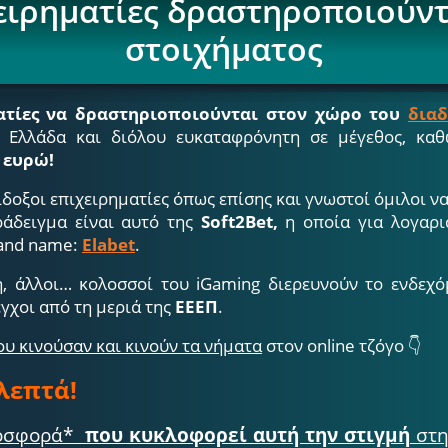
ειρηματίες δραστηροποιούντ
στοιχήματος
ατίες να δραστηριοποιούνται στον χώρο του
διαδ
 Ελλάδα και διόλου ευκαταφρόνητη σε μέγεθος, κα
. ευρώ!
δοξοι επιχειρηματίες όπως επίσης και γνωστοί όμιλοι ν
ράδειγμα είναι αυτό της
Soft2Bet,
η οποία για λογαρια
rand name:
Elabet
.
, άλλοι… κολοσσοί του iGaming διερευνούν το ενδεχό
γχοι από τη μεριά της
ΕΕΕΠ
.
που κινούσαν και κινούν τα νήματα
στον online τζόγο 👇
λεπτά!
προσφορά*
που κυκλοφορεί αυτή την στιγμή
στη