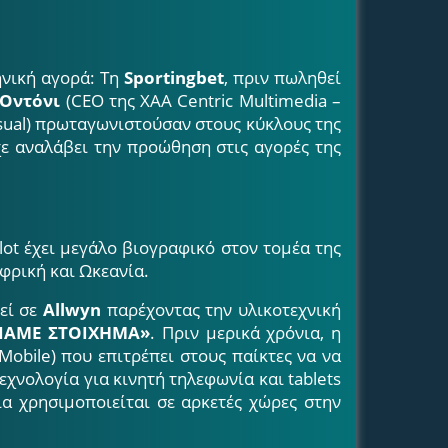
ηνική αγορά: Τη
Sportingbet
, πριν πωληθεί
Οντόνι
(CEO της XAA Centric Multimedia –
sual) πρωταγωνιστούσαν στους κύκλους της
ίχε αναλάβει την προώθηση στις αγορές της
alot έχει μεγάλο βιογραφικό στον τομέα της
φρική και Ωκεανία.
εί σε
Allwyn
παρέχοντας την υλικοτεχνική
ΠΑΜΕ ΣΤΟΙΧΗΜΑ»
. Πριν μερικά χρόνια, η
Mobile) που επιτρέπει στους παίκτες να να
χνολογία για κινητή τηλεφωνία και tablets
α χρησιμοποιείται σε αρκετές χώρες στην