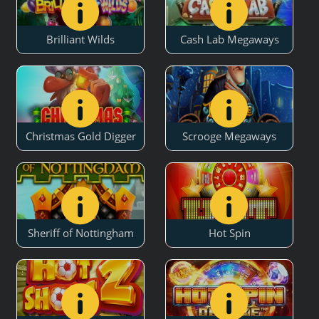
Brilliant Wilds
Cash Lab Megaways
Christmas Gold Digger
Scrooge Megaways
Sheriff of Nottingham
Hot Spin