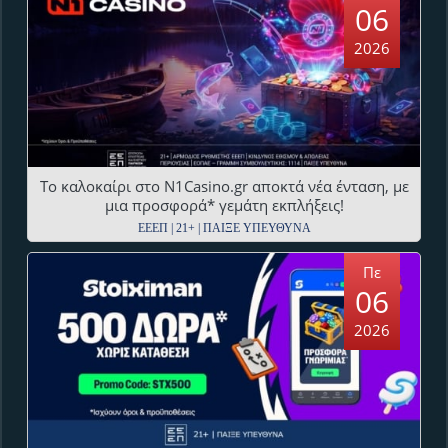
06
2026
Το καλοκαίρι στο N1Casino.gr αποκτά νέα ένταση, με
μια προσφορά* γεμάτη εκπλήξεις!
ΕΕΕΠ | 21+ | ΠΑΙΞΕ ΥΠΕΥΘΥΝΑ
Πε
06
2026