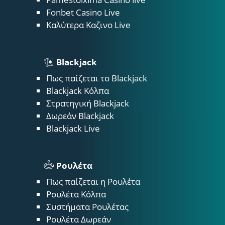
Fonbet Casino Live
Καλύτερα Καζινο Live
Βlackjack
Πως παίζεται το Blackjack
Blackjack Κόλπα
Στρατηγική Blackjack
Δωρεάν Blackjack
Blackjack Live
Ρουλέτα
Πως παίζεται η Ρουλέτα
Ρουλέτα Κόλπα
Συστήματα Ρουλέτας
Ρουλέτα Δωρεάν