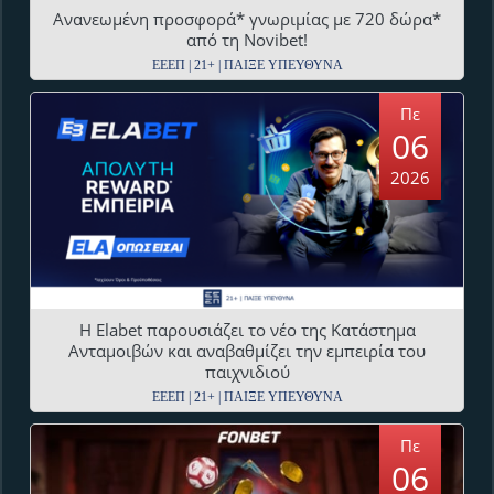
Ανανεωμένη προσφορά* γνωριμίας με 720 δώρα*
από τη Novibet!
ΕΕΕΠ | 21+ | ΠΑΙΞΕ ΥΠΕΥΘΥΝΑ
Πε
06
2026
Η Εlabet παρουσιάζει το νέο της Κατάστημα
Ανταμοιβών και αναβαθμίζει την εμπειρία του
παιχνιδιού
ΕΕΕΠ | 21+ | ΠΑΙΞΕ ΥΠΕΥΘΥΝΑ
Πε
06