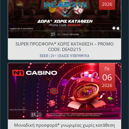
2026
SUPER ΠΡΟΣΦΟΡΑ* ΧΩΡΙΣ ΚΑΤΑΘΕΣΗ – PROMO
CODE: DEAD215
ΕΕΕΠ | 21+ | ΠΑΙΞΕ ΥΠΕΥΘΥΝΑ
Πε
06
2026
Μοναδική προσφορά* γνωριμίας χωρίς κατάθεση