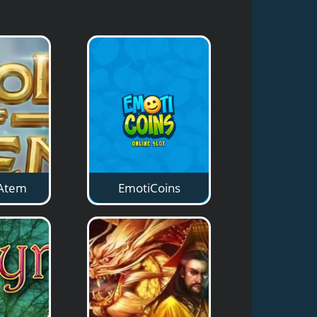
 Atem
EmotiCoins