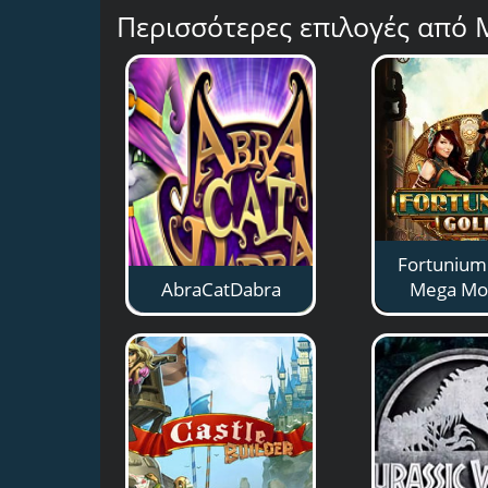
Περισσότερες επιλογές από 
Fortunium
AbraCatDabra
Mega Mo