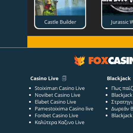
Castle Builder
Jurassic 
Casino Live
Βlackjack
Stoiximan Casino Live
Πως παίζε
Novibet Casino Live
Blackjac
Elabet Casino Live
Στρατηγι
Pamestoixima Casino live
Δωρεάν B
Fonbet Casino Live
Blackjack
Καλύτερα Καζινο Live