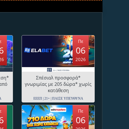
ε
Πε
6
06
26
2026
εση*
Σπέσιαλ προσφορά*
(από
γνωριμίας με 205 δώρα* χωρίς
κατάθεση
Α
ΕΕΕΠ | 21+ | ΠΑΙΞΕ ΥΠΕΥΘΥΝΑ
ε
Πε
6
06