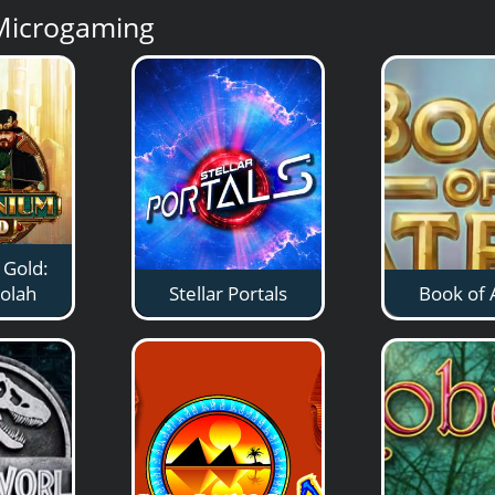
Microgaming
 Gold:
olah
Stellar Portals
Book of