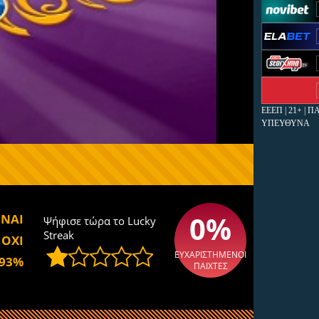
ΕΕΕΠ | 21+ | Π
ΥΠΕΥΘΥΝΑ
0%
ΝΑΙ
Ψήφισε τώρα το Lucky
Streak
ΟΧΙ
ΕΥΧΑΡΙΣΤΗΜΕΝΟΙ
93%
ΠΑΙΧΤΕΣ