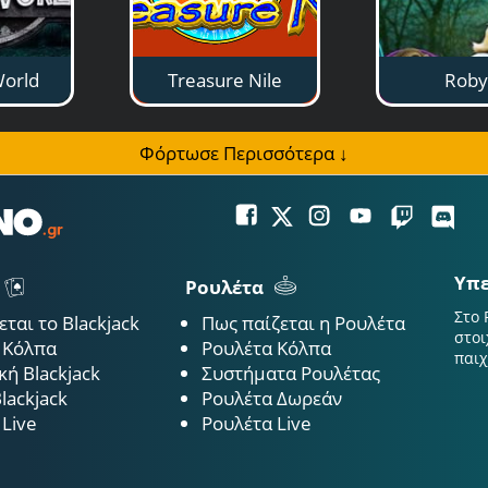
World
Treasure Nile
Roby
Φόρτωσε Περισσότερα ↓
Υπε
Ρουλέτα
Στο 
ται το Blackjack
Πως παίζεται η Ρουλέτα
στοι
k Κόλπα
Ρουλέτα Κόλπα
παιχ
κή Blackjack
Συστήματα Ρουλέτας
lackjack
Ρουλέτα Δωρεάν
 Live
Ρουλέτα Live