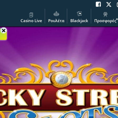
Casino Live
Ρουλέτα
Blackjack
Προσφορές