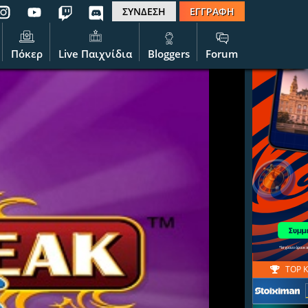
ΣΥΝΔΕΣΗ
ΕΓΓΡΑΦΗ
Πόκερ
Live Παιχνίδια
Bloggers
Forum
TOP Κ