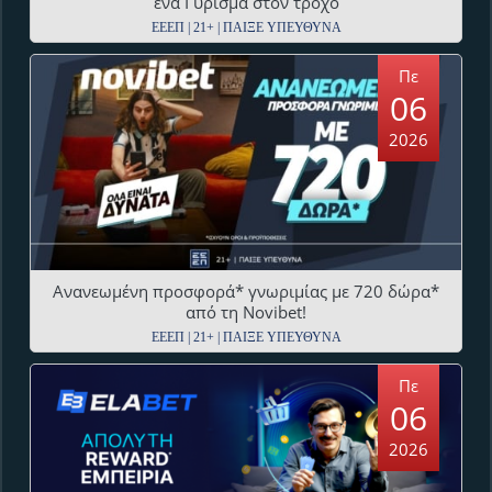
ένα Γύρισμα στον τροχό
ΕΕΕΠ | 21+ | ΠΑΙΞΕ ΥΠΕΥΘΥΝΑ
Πε
06
2026
Ανανεωμένη προσφορά* γνωριμίας με 720 δώρα*
από τη Novibet!
ΕΕΕΠ | 21+ | ΠΑΙΞΕ ΥΠΕΥΘΥΝΑ
Πε
06
2026