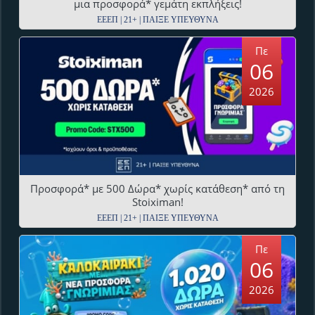
μια προσφορά* γεμάτη εκπλήξεις!
ΕΕΕΠ | 21+ | ΠΑΙΞΕ ΥΠΕΥΘΥΝΑ
Πε
06
2026
Προσφορά* με 500 Δώρα* χωρίς κατάθεση* από τη
Stoiximan!
ΕΕΕΠ | 21+ | ΠΑΙΞΕ ΥΠΕΥΘΥΝΑ
Πε
06
2026