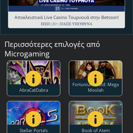
Aποκλειστικά Live Casino Τουρνουά στην Betsson!
ΕΕΕΠ | 21+ | ΠΑΙΞΕ ΥΠΕΥΘΥΝΑ
Περισσότερες επιλογές από
Microgaming
Fortunium Gold: Mega
AbraCatDabra
Moolah
Stellar Portals
Book of Atem