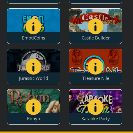
EmotiCoins
Castle Builder
Jurassic World
Treasure Nile
Robyn
Karaoke Party