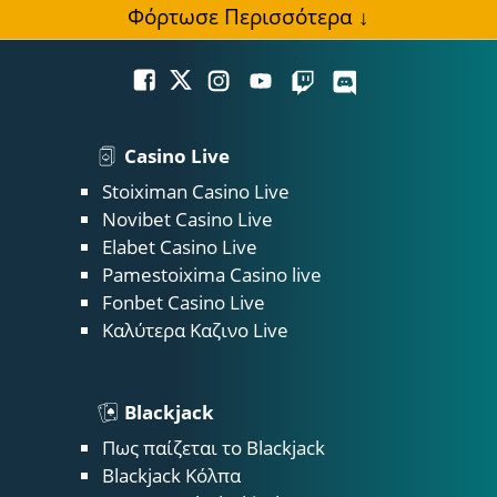
Φόρτωσε Περισσότερα ↓
Casino Live
Stoiximan Casino Live
Novibet Casino Live
Elabet Casino Live
Pamestoixima Casino live
Fonbet Casino Live
Καλύτερα Καζινο Live
Βlackjack
Πως παίζεται το Blackjack
Blackjack Κόλπα