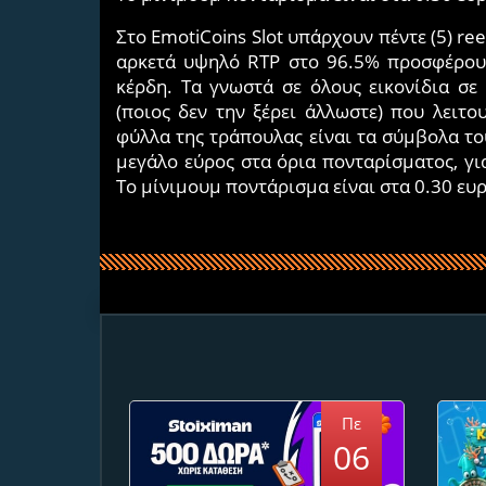
Στο EmotiCoins Slot υπάρχουν πέντε (5) ree
αρκετά υψηλό RTP στο 96.5% προσφέρουν 
κέρδη. Τα γνωστά σε όλους εικονίδια σε
(ποιος δεν την ξέρει άλλωστε) που λειτου
φύλλα της τράπουλας είναι τα σύμβολα του
μεγάλο εύρος στα όρια πονταρίσματος, γι
Το μίνιμουμ ποντάρισμα είναι στα 0.30 ευ
Πε
06