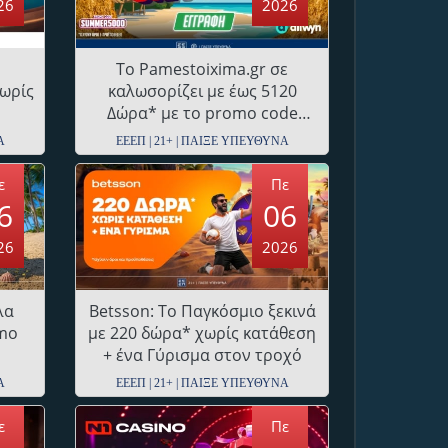
26
2026
To Pamestoixima.gr σε
χωρίς
καλωσορίζει με έως 5120
Δώρα* με το promo code
SUMMER5000!
Α
ΕΕΕΠ | 21+ | ΠΑΙΞΕ ΥΠΕΥΘΥΝΑ
ε
Πε
6
06
26
2026
λα
Betsson: Το Παγκόσμιο ξεκινά
omo
με 220 δώρα* χωρίς κατάθεση
+ ένα Γύρισμα στον τροχό
Α
ΕΕΕΠ | 21+ | ΠΑΙΞΕ ΥΠΕΥΘΥΝΑ
ε
Πε