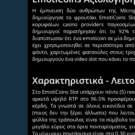
H έμπνευση δύο ανθρώπων της Micro
δημιούργησε τo φρουτάκι EmotiCoins Slo
κορυφαίων casino providers παγκοσμίω
δημιουργοί παρατήρησαν ότι το 92% τ
διαπίστωσαν ότι ένα emoticoin σε μία δημ
έχει χρησιμοποιηθεί σε περισσότερα από
φόντο, χαριτωμένες φατσούλες στους τροχ
δημιουργούν ένα video slot που κάνει το π
Χαρακτηριστικά - Λειτο
Στο EmotiCoins Slot υπάρχουν πέντε (5) ree
αρκετά υψηλό RTP στο 96.5% προσφέρουν 
κέρδη. Τα γνωστά σε όλους εικονίδια σε
(ποιος δεν την ξέρει άλλωστε) που λειτου
φύλλα της τράπουλας είναι τα σύμβολα του
μεγάλο εύρος στα όρια πονταρίσματος, γι
Το μίνιμουμ ποντάρισμα είναι στα 0.30 ευ