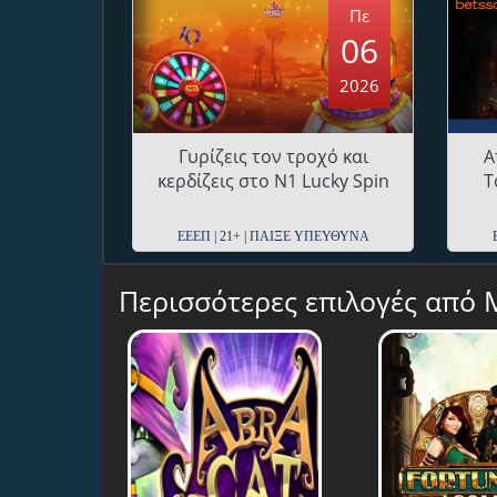
Πε
06
2026
Γυρίζεις τον τροχό και
A
κερδίζεις στο N1 Lucky Spin
Τ
ΕΕΕΠ | 21+ | ΠΑΙΞΕ ΥΠΕΥΘΥΝΑ
Περισσότερες επιλογές από 