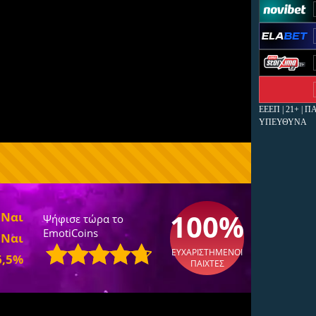
ΕΕΕΠ | 21+ | Π
ΥΠΕΥΘΥΝΑ
100%
Ναι
Ψήφισε τώρα το
EmotiCoins
Ναι
ΕΥΧΑΡΙΣΤΗΜΕΝΟΙ
6,5%
ΠΑΙΧΤΕΣ