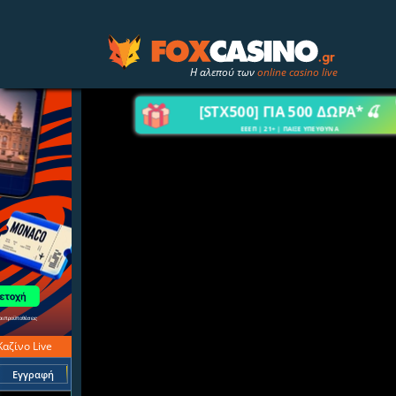
Η αλεπού των
online casino live
[STX500] ΓΙΑ 500 ΔΩΡΑ* 🍒
ΕΕΕΠ | 21+ | ΠΑΙΞΕ ΥΠΕΥΘΥΝΑ
αζίνο Live
Εγγραφή