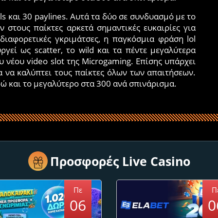
ls και 30 paylines. Αυτά τα δύο σε συνδυασμό με το
στους παίκτες αρκετά σημαντικές ευκαιρίες για
 διαφορετικές γκριμάτσες, η παγκόσμια φράση lol
ργεί ως scatter, το wild και τα πέντε μεγαλύτερα
 νέου video slot της Microgaming. Επίσης υπάρχει
α να καλύπτει τους παίκτες όλων των απαιτήσεων.
ρώ και το μεγαλύτερο στα 300 ανά σπινάρισμα.
Προσφορές Live Casino
Πε
Π
06
0