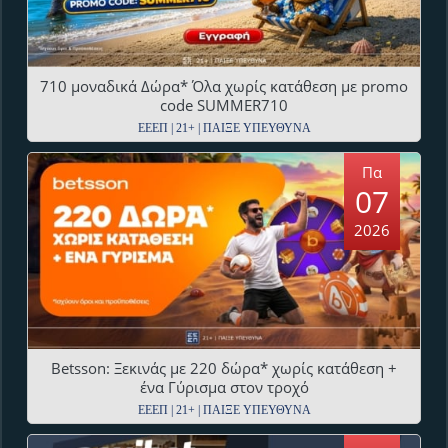
710 μοναδικά Δώρα* Όλα χωρίς κατάθεση με promo
code SUMMER710
ΕΕΕΠ | 21+ | ΠΑΙΞΕ ΥΠΕΥΘΥΝΑ
Πα
07
2026
Betsson: Ξεκινάς με 220 δώρα* χωρίς κατάθεση +
ένα Γύρισμα στον τροχό
ΕΕΕΠ | 21+ | ΠΑΙΞΕ ΥΠΕΥΘΥΝΑ