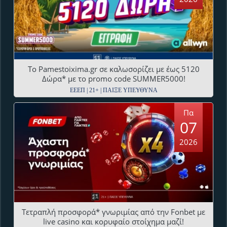
To Pamestoixima.gr σε καλωσορίζει με έως 5120
Δώρα* με το promo code SUMMER5000!
ΕΕΕΠ | 21+ | ΠΑΙΞΕ ΥΠΕΥΘΥΝΑ
Πα
07
2026
Τετραπλή προσφορά* γνωριμίας από την Fonbet με
live casino και κορυφαίο στοίχημα μαζί!