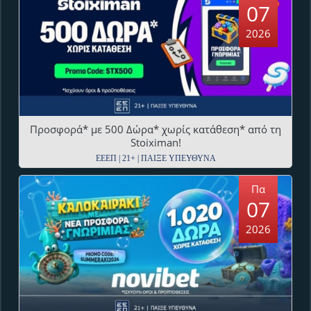
07
2026
Προσφορά* με 500 Δώρα* χωρίς κατάθεση* από τη
Stoiximan!
ΕΕΕΠ | 21+ | ΠΑΙΞΕ ΥΠΕΥΘΥΝΑ
Πα
07
2026