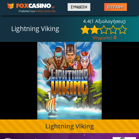
ΣΥΝΔΕΣΗ
ΕΓΓΡΑΦΗ
Η αλεπού των
online casino live
ΞΕΚΛΕΙΔΩΝΕΙΣ ΕΔΩ🔓
4.4(1 Αξιολογήσεις)
Lightning Viking
ΕΕΕΠ | 21+ | ΠΑΙΞΕ ΥΠΕΥΘΥΝΑ
Ψηφίστε!
Lightning Viking