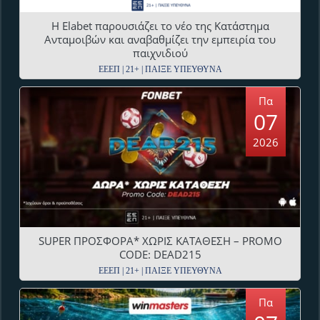
Η Εlabet παρουσιάζει το νέο της Κατάστημα
Ανταμοιβών και αναβαθμίζει την εμπειρία του
παιχνιδιού
ΕΕΕΠ | 21+ | ΠΑΙΞΕ ΥΠΕΥΘΥΝΑ
Πα
07
2026
SUPER ΠΡΟΣΦΟΡΑ* ΧΩΡΙΣ ΚΑΤΑΘΕΣΗ – PROMO
CODE: DEAD215
ΕΕΕΠ | 21+ | ΠΑΙΞΕ ΥΠΕΥΘΥΝΑ
Πα