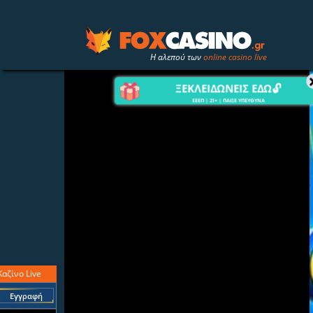
Η αλεπού των
online casino live
ΞΕΚΛΕΙΔΩΝΕΙΣ ΕΔΩ🔓
ΕΕΕΠ | 21+ | ΠΑΙΞΕ ΥΠΕΥΘΥΝΑ
αζίνο Live
Εγγραφή