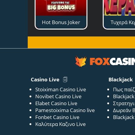
Hot Bonus Joker
Τυχερά Κε
Casino Live
Βlackjack
Stoiximan Casino Live
Πως παίζε
Novibet Casino Live
Blackjac
Elabet Casino Live
Στρατηγι
Pamestoixima Casino live
Δωρεάν B
Fonbet Casino Live
Blackjack
Καλύτερα Καζινο Live