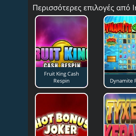
Περισσότερες επιλογές από 
Fruit King Cash
Respin
Dynamite F