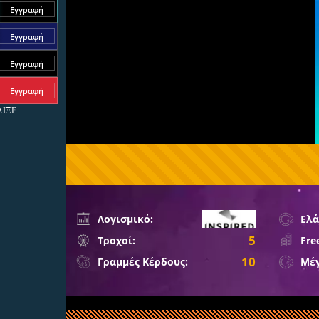
Εγγραφή
Εγγραφή
Εγγραφή
Εγγραφή
ΠΑΙΞΕ
Λογισμικό:
Ελά
5
Τροχοί:
Fre
10
Γραμμές Κέρδους:
Μέγ