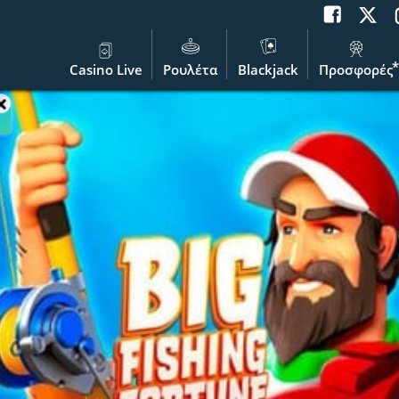
Casino Live
Ρουλέτα
Blackjack
Προσφορές