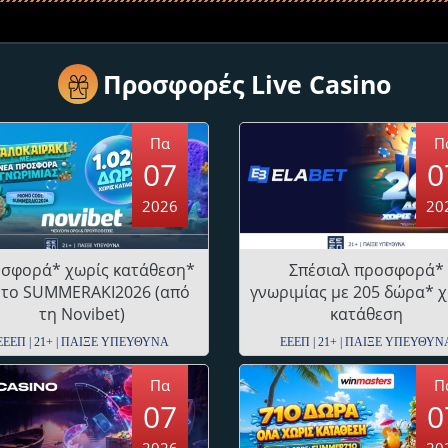
Προσφορές Live Casino
Πα
Π
07
0
2026
20
σφορά* χωρίς κατάθεση*
Σπέσιαλ προσφορά*
 το SUMMERAKI2026 (από
γνωριμίας με 205 δώρα* 
τη Novibet)
κατάθεση
ΕΕΕΠ | 21+ | ΠΑΙΞΕ ΥΠΕΥΘΥΝΑ
ΕΕΕΠ | 21+ | ΠΑΙΞΕ ΥΠΕΥΘΥΝ
Πα
Π
07
0