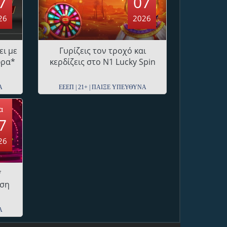
7
07
26
2026
ει με
Γυρίζεις τον τροχό και
ώρα*
κερδίζεις στο N1 Lucky Spin
Α
ΕΕΕΠ | 21+ | ΠΑΙΞΕ ΥΠΕΥΘΥΝΑ
α
7
26
*
εση
Α