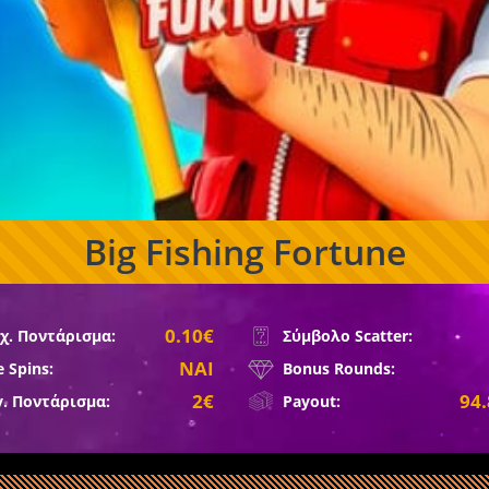
Big Fishing Fortune
0.10€
χ. Ποντάρισμα:
Σύμβολο Scatter:
ΝΑΙ
e Spins:
Bonus Rounds:
2€
94
. Ποντάρισμα:
Payout: