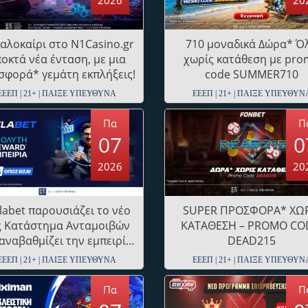
2026
20
καλοκαίρι στο N1Casino.gr
710 μοναδικά Δώρα* Ό
οκτά νέα ένταση, με μια
χωρίς κατάθεση με pr
σφορά* γεμάτη εκπλήξεις!
code SUMMER710
ΕΕΕΠ | 21+ | ΠΑΙΞΕ ΥΠΕΥΘΥΝΑ
ΕΕΕΠ | 21+ | ΠΑΙΞΕ ΥΠΕΥΘΥΝ
Πα
Π
07
0
2026
20
labet παρουσιάζει το νέο
SUPER ΠΡΟΣΦΟΡΑ* ΧΩΡ
ς Κατάστημα Ανταμοιβών
ΚΑΤΑΘΕΣΗ – PROMO CO
 αναβαθμίζει την εμπειρία
DEAD215
του παιχνιδιού
ΕΕΕΠ | 21+ | ΠΑΙΞΕ ΥΠΕΥΘΥΝΑ
ΕΕΕΠ | 21+ | ΠΑΙΞΕ ΥΠΕΥΘΥΝ
Πα
Π