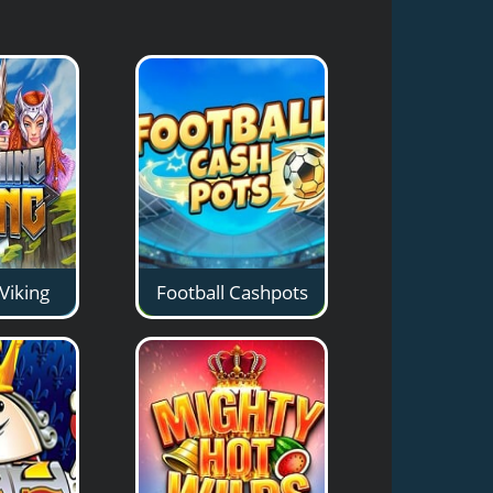
Viking
Football Cashpots