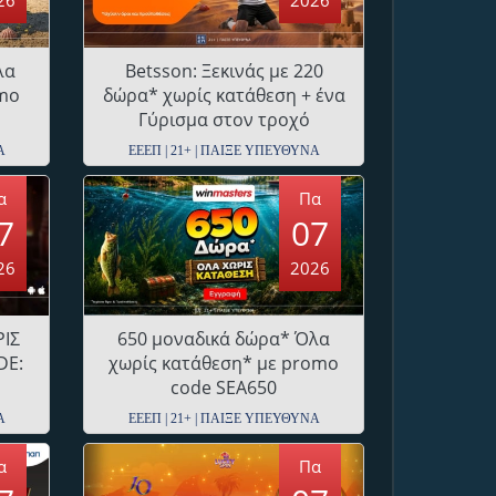
26
2026
λα
Betsson: Ξεκινάς με 220
omo
δώρα* χωρίς κατάθεση + ένα
Γύρισμα στον τροχό
Α
ΕΕΕΠ | 21+ | ΠΑΙΞΕ ΥΠΕΥΘΥΝΑ
α
Πα
7
07
26
2026
ΙΣ
650 μοναδικά δώρα* Όλα
DE:
χωρίς κατάθεση* με promo
code SEA650
Α
ΕΕΕΠ | 21+ | ΠΑΙΞΕ ΥΠΕΥΘΥΝΑ
α
Πα