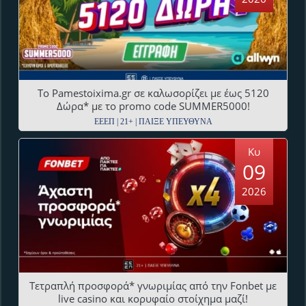
To Pamestoixima.gr σε καλωσορίζει με έως 5120
Δώρα* με το promo code SUMMER5000!
ΕΕΕΠ | 21+ | ΠΑΙΞΕ ΥΠΕΥΘΥΝΑ
Κυ
09
2026
Τετραπλή προσφορά* γνωριμίας από την Fonbet με
live casino και κορυφαίο στοίχημα μαζί!