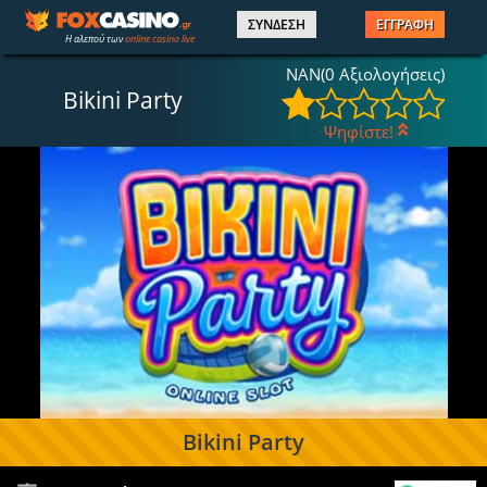
ΣΥΝΔΕΣΗ
ΕΓΓΡΑΦΗ
Η αλεπού των
online casino live
💎Αξίζει ένα κλικ
NAN(0 Αξιολογήσεις)
Bikini Party
ΕΕΕΠ | 21+ | ΠΑΙΞΕ ΥΠΕΥΘΥΝΑ
Ψηφίστε!
Bikini Party