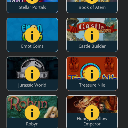
Stellar Portals
Book of Atem
EmotiCoins
Castle Builder
Jurassic World
Treasure Nile
Huangdi Yellow
Robyn
Emperor