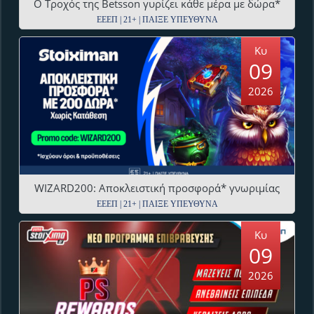
Ο Τροχός της Betsson γυρίζει κάθε μέρα με δώρα*
ΕΕΕΠ | 21+ | ΠΑΙΞΕ ΥΠΕΥΘΥΝΑ
Κυ
09
2026
WIZARD200: Αποκλειστική προσφορά* γνωριμίας
ΕΕΕΠ | 21+ | ΠΑΙΞΕ ΥΠΕΥΘΥΝΑ
Κυ
09
2026