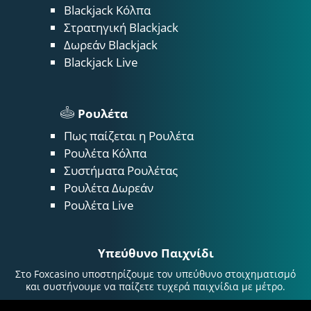
Blackjack Κόλπα
Στρατηγική Blackjack
Δωρεάν Blackjack
Blackjack Live
Ρουλέτα
Πως παίζεται η Ρουλέτα
Ρουλέτα Κόλπα
Συστήματα Ρουλέτας
Ρουλέτα Δωρεάν
Ρουλέτα Live
Υπεύθυνο Παιχνίδι
Στο Foxcasino υποστηρίζουμε τον υπεύθυνο στοιχηματισμό
και συστήνουμε να παίζετε τυχερά παιχνίδια με μέτρο.