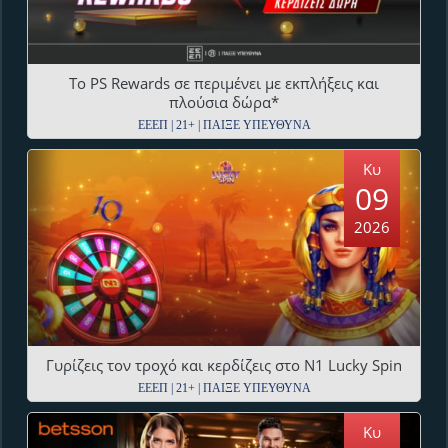
Το PS Rewards σε περιμένει με εκπλήξεις και
πλούσια δώρα*
ΕΕΕΠ | 21+ | ΠΑΙΞΕ ΥΠΕΥΘΥΝΑ
Κυ
09
2026
Γυρίζεις τον τροχό και κερδίζεις στο N1 Lucky Spin
ΕΕΕΠ | 21+ | ΠΑΙΞΕ ΥΠΕΥΘΥΝΑ
Κυ