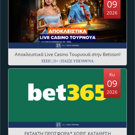
09
2026
Aποκλειστικά Live Casino Τουρνουά στην Betsson!
ΕΕΕΠ | 21+ | ΠΑΙΞΕ ΥΠΕΥΘΥΝΑ
Κυ
09
2026
ΕΚΤΑΚΤΗ ΠΡΟΣΦΟΡΑ* ΧΩΡΙΣ ΚΑΤΑΘΕΣΗ