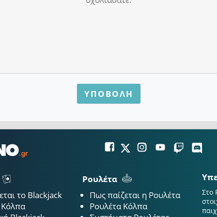
ΥΠΟΒΟΛΗ
Υπε
Ρουλέτα
Στο 
ται το Blackjack
Πως παίζεται η Ρουλέτα
στοι
k Κόλπα
Ρουλέτα Κόλπα
παιχ