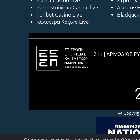
Elabet Casino Live
Στρατηγι
Pamestoixima Casino live
Δωρεάν B
Fonbet Casino Live
Blackjack
Καλύτερα Καζινο Live
21+ | ΑΡΜΟΔΙΟΣ Ρ
@ Copyrig
Ο ιστότοπος χρησιμοποιεί cookies 🍪 για να απολαμβάνετε τ