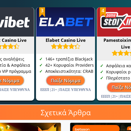
3
4
 Casino Live
Elabet Casino Live
Pamestoixim
Live
ς αναλήψεις
146+ τραπέζια Blackjack
τία & Ασφάλεια
42+ Κορυφαίοι Providers
Ασφάλεια κα
 VIP πρόγραμμα
Αποκλειστικότητα: CRAB
Κορυφαίοι p
Πληρέστατο 
ε Νόμιμα
Παίξε Νόμιμα
Παίξε Ν
| ΠΑΙΞΕ ΥΠΕΥΘΥΝΑ
ΕΕΕΠ | 21+ | ΠΑΙΞΕ ΥΠΕΥΘΥΝΑ
ΕΕΕΠ | 21+ | ΠΑ
Σχετικά Άρθρα