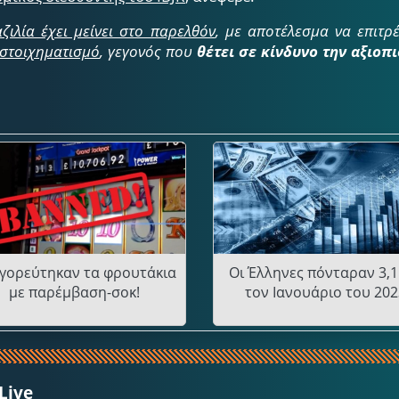
αζιλία έχει μείνει στο παρελθόν
, με αποτέλεσμα να επιτρ
 στοιχηματισμό
, γεγονός που
θέτει σε κίνδυνο την αξιοπι
γορεύτηκαν τα φρουτάκια
Οι Έλληνες πόνταραν 3,1
με παρέμβαση-σοκ!
τον Ιανουάριο του 202
Live