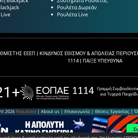
κή Blackjack
Συστήματα Ρουλέτας
lackjack
Ρουλέτα Δωρεάν
 Live
Ρουλέτα Live
ΥΘΜΙΣΤΗΣ ΕΕΕΠ | ΚΙΝΔΥΝΟΣ ΕΘΙΣΜΟΥ & ΑΠΩΛΕΙΑΣ ΠΕΡΙΟΥΣΙ
1114 |
ΠΑΙΞΕ ΥΠΕΥΘΥΝΑ
21+
ht 2026
Foxcasino
|
About us
|
Επικοινωνία
|
Θέσεις Εργασίας
|
Ό
ην καλύτερη δυνατή εμπειρία κατά την πλοήγησή σας. Επιλέγοντας ΑΠΟΔΟ