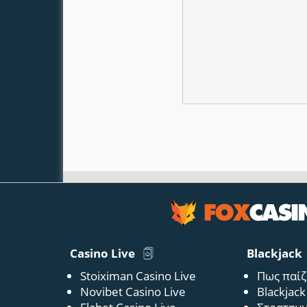
Casino Live
Βlackjack
Stoiximan Casino Live
Πως παίζε
Novibet Casino Live
Blackjac