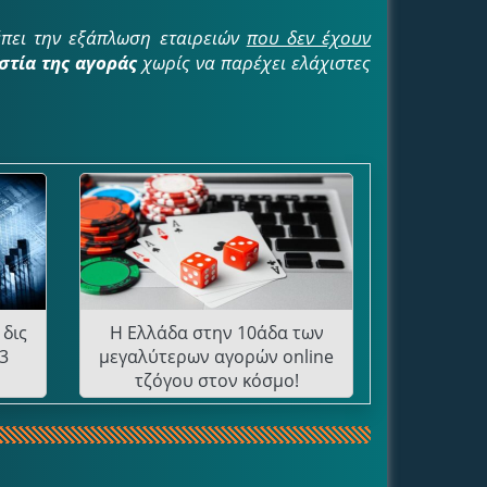
έπει την εξάπλωση εταιρειών
που δεν έχουν
στία της αγοράς
χωρίς να παρέχει ελάχιστες
 δις
Η Ελλάδα στην 10άδα των
3
μεγαλύτερων αγορών online
τζόγου στον κόσμο!