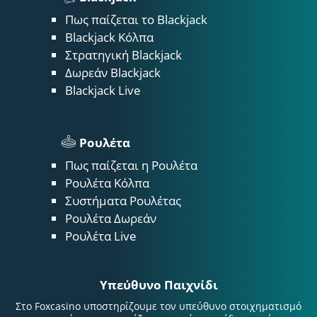
Πως παίζεται το Blackjack
Blackjack Κόλπα
Στρατηγική Blackjack
Δωρεάν Blackjack
Blackjack Live
Ρουλέτα
Πως παίζεται η Ρουλέτα
Ρουλέτα Κόλπα
Συστήματα Ρουλέτας
Ρουλέτα Δωρεάν
Ρουλέτα Live
Υπεύθυνο Παιχνίδι
Στο Foxcasino υποστηρίζουμε τον υπεύθυνο στοιχηματισμό