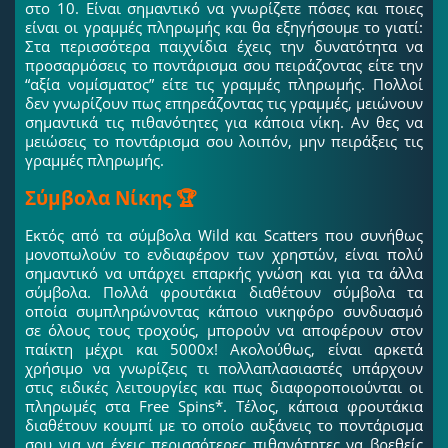
στο 10. Είναι σημαντικό να γνωρίζετε πόσες και ποιες
είναι οι γραμμές πληρωμής και θα εξηγήσουμε το γιατί:
Στα περισσότερα παιχνίδια έχεις την δυνατότητα να
προσαρμόσεις το ποντάρισμα σου πειράζοντας είτε την
“αξία νομίσματος” είτε τις γραμμές πληρωμής. Πολλοί
δεν γνωρίζουν πως επηρεάζοντας τις γραμμές, μειώνουν
σημαντικά τις πιθανότητες για κάποια νίκη. Αν θες να
μειώσεις το ποντάρισμα σου λοιπόν, μην πειράξεις τις
γραμμές πληρωμής.
Σύμβολα Νίκης 🏆
Εκτός από τα σύμβολα Wild και Scatters που συνήθως
μονοπωλούν το ενδιαφέρον των χρηστών, είναι πολύ
σημαντικό να υπάρχει επαρκής γνώση και για τα άλλα
σύμβολα. Πολλά φρουτάκια διαθέτουν σύμβολα τα
οποία συμπληρώνοντας κάποιο νικηφόρο συνδυασμό
σε όλους τους τροχούς, μπορούν να αποφέρουν στον
παίκτη μέχρι και 5000x! Ακολούθως, είναι αρκετά
χρήσιμο να γνωρίζεις τι πολλαπλασιαστές υπάρχουν
στις ειδικές λειτουργίες και πως διαφοροποιούνται οι
πληρωμές στα Free Spins*. Τέλος, κάποια φρουτάκια
διαθέτουν κουμπί με το οποίο αυξάνεις το ποντάρισμα
σου για να έχεις περισσότερες πιθανότητες να βρεθείς