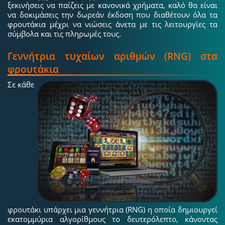
ξεκινήσεις να παίζεις με κανονικά χρήματα, καλό θα είναι
να δοκιμάσεις την δωρεάν έκδοση που διαθέτουν όλα τα
φρουτάκια μέχρι να νιώσεις άνετα με τις λειτουργίες τα
σύμβολα και τις πληρωμές τους.
Γεννήτρια τυχαίων αριθμών (RNG) στα
φρουτάκια
Σε κάθε
φρουτάκι υπάρχει μια γεννήτρια (RNG) η οποία δημιουργεί
εκατομμύρια αλγορίθμους το δευτερόλεπτο, κάνοντας