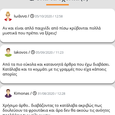
Ιωάννα /
05/10/2020 / 12:58
Αν και είναι απλό παιχνίδι από πίσω κρύβονται πολλά
μυστικά που πρέπει να ξέρεις!
Iakovos /
05/09/2020 / 11:23
Από τα πιο εύκολα και κατανοητά άρθρα που έχω διαβάσει.
Κατάλαβα και το κομμάτι με τις γραμμές που είχα κάποεις
απορίες
Kimonas /
31/08/2020 / 12:28
Χρήσιμο άρθο.. διαβάζοντας το κατάλαβα ακριβώς πως
δουλεύουν τα φρουτάκια και άρα δεν θα ακούω τις ανόητες