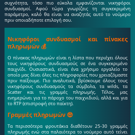
συχνότητα, τόσο πιο εύκολα εμφανίζονται νικηφόροι
συνδυασμοί. Αφού τώρα γνωρίζεις τη συγκεκριμένη
παράμετρο, καλό θα είναι να αναζητάς αυτό το νούμερο
πριν οποιαδήποτε επιλογή σου.
Νικηφόροι συνδυασμοί και πίνακες
πληρωμών 💰
Ο πίνακας πληρωμών είναι η λίστα που περιέχει όλους
τους νικηφόρους συνδυασμούς σε ένα συγκεκριμένο
παιχνίδι. Ουσιαστικά, είναι ένα χρήσιμο εργαλείο το
οποίο μας δίνει όλες τις πληροφορίες που χρειαζόμαστε
πριν παίξουμε. Πιο αναλυτικά, βρίσκουμε όλους τους
νικηφόρους συνδυασμούς τα σύμβολα, τα wilds, τα
Scatter και τις γραμμές πληρωμής. Τέλος, μας
ενημερώνει για το πάροχο του παιχνιδιού, αλλά και για
το RTP (επιστροφή στο παίκτη).
Γραμμές πληρωμών 🤑
Τα περισσότερα φρουτάκια διαθέτουν 25-30 γραμμές
πληρωμής ενώ στα παλαιότερα το νούμερο αυτό τείνει