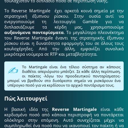
τουλάχιστον το διπλάσιο ποσό σε περίπτωση νίκης.
To Reverse Martingale έχει αρκετά κοινά σημεία με την
στρατηγική έξυπνου ρίσκου. Στην ουσία αντί να
ενεργοποιούμε τη λειτουργία Gamble για να
διπλασιάζουμε τα κέρδη μας, χρησιμοποιούμε
αυξανόμενα πονταρίσματα
. Το μεγαλύτερο πλεονέκτημα
του Reverse Martingale έναντι της στρατηγικής έξυπνου
ρίσκου είναι η δυνατότητα εφαρμογής του σε όλους τους
κουλοχέρηδες. Από την άλλη, εμφανίζει συνολικά
μικρότερα νούμερα σε RTP και μεταβλητότητα.
Το Martingale είναι ένα τέλειο σύστημα αν κάποιος
διαθέτει απεριόριστο μπάτζετ. Σε κάθε άλλη περίπτωση,
οι παίκτες -λόγω του προοδευτικού πονταρίσματος-
μπορεί να βρεθούν στο δυσάρεστο σημείο να ρισκάρουν ένα
υπέρογκο ποσό για να κερδίσουν το αρχικό ποντάρισμα τους.
Πώς λειτουργεί
Η βασική ιδέα της
Reverse Martingale
είναι κάθε
κερδισμένο ποσό από κάποια περιστροφή να ποντάρεται
ολόκληρο στην επόμενη. Αυτό συνεχίζεται μέχρι να
συμπληρωθεί ένα ποσό που να ικανοποιεί τον παίκτη ή να