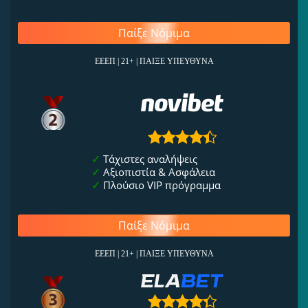
Παίξε Νόμιμα
ΕΕΕΠ | 21+ | ΠΑΙΞΕ ΥΠΕΥΘΥΝΑ
Τάχιστες αναλήψεις
Aξιοπιστία & Ασφάλεια
Πλούσιο VIP πρόγραμμα
Παίξε Νόμιμα
ΕΕΕΠ | 21+ | ΠΑΙΞΕ ΥΠΕΥΘΥΝΑ