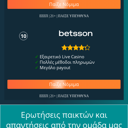
Παίξε Νόμιμα
ΕΕΕΠ | 21+ | ΠΑΙΞΕ ΥΠΕΥΘΥΝΑ
10
Eξαιρετικό Live Casino
Πολλές μέθοδοι πληρωμών
Μεγάλο payout
Παίξε Νόμιμα
ΕΕΕΠ | 21+ | ΠΑΙΞΕ ΥΠΕΥΘΥΝΑ
Ερωτήσεις παικτών και
απαντήσεις από την ομάδα μας