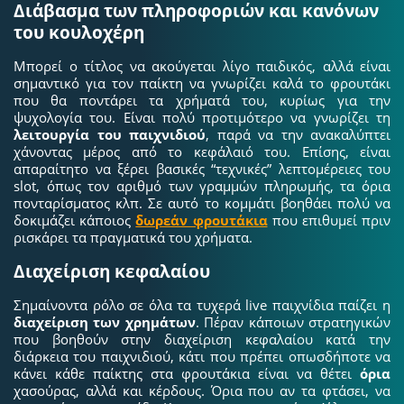
Διάβασμα των πληροφοριών και κανόνων
του κουλοχέρη
Μπορεί ο τίτλος να ακούγεται λίγο παιδικός, αλλά είναι
σημαντικό για τον παίκτη να γνωρίζει καλά το φρουτάκι
που θα ποντάρει τα χρήματά του, κυρίως για την
ψυχολογία του. Είναι πολύ προτιμότερο να γνωρίζει τη
λειτουργία του παιχνιδιού
, παρά να την ανακαλύπτει
χάνοντας μέρος από το κεφάλαιό του. Επίσης, είναι
απαραίτητο να ξέρει βασικές “τεχνικές” λεπτομέρειες του
slot, όπως τον αριθμό των γραμμών πληρωμής, τα όρια
πονταρίσματος κλπ. Σε αυτό το κομμάτι βοηθάει πολύ να
δοκιμάζει κάποιος
δωρεάν φρουτάκια
που επιθυμεί πριν
ρισκάρει τα πραγματικά του χρήματα.
Διαχείριση κεφαλαίου
Σημαίνοντα ρόλο σε όλα τα τυχερά live παιχνίδια παίζει η
διαχείριση των χρημάτων
. Πέραν κάποιων στρατηγικών
που βοηθούν στην διαχείριση κεφαλαίου κατά την
διάρκεια του παιχνιδιού, κάτι που πρέπει οπωσδήποτε να
κάνει κάθε παίκτης στα φρουτάκια είναι να θέτει
όρια
χασούρας, αλλά και κέρδους. Όρια που αν τα φτάσει, να