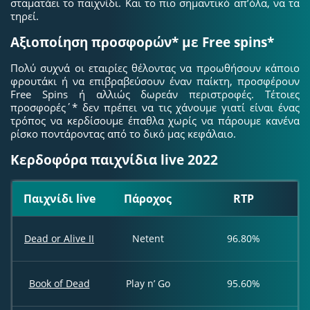
σταματάει το παιχνίδι. Και το πιο σημαντικό απ’όλα, να τα
τηρεί.
Αξιοποίηση προσφορών* με Free spins*
Πολύ συχνά οι εταιρίες θέλοντας να προωθήσουν κάποιο
φρουτάκι ή να επιβραβεύσουν έναν παίκτη, προσφέρουν
Free Spins ή αλλιώς δωρεάν περιστροφές. Τέτοιες
προσφορές΄* δεν πρέπει να τις χάνουμε γιατί είναι ένας
τρόπος να κερδίσουμε έπαθλα χωρίς να πάρουμε κανένα
ρίσκο ποντάροντας από το δικό μας κεφάλαιο.
Κερδοφόρα παιχνίδια live 2022
Παιχνίδι live
Πάροχος
RTP
Dead or Alive II
Netent
96.80%
Book of Dead
Play n’ Go
95.60%