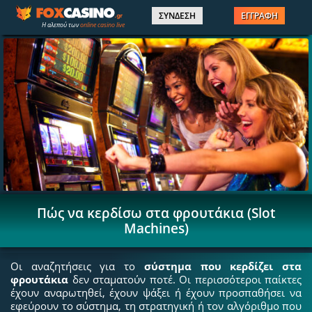
ΣΥΝΔΕΣΗ
ΕΓΓΡΑΦΗ
Η αλεπού των
online casino live
💎Σούπερ Προσφορά* ΕΔΩ
ΕΕΕΠ | 21+ | ΠΑΙΞΕ ΥΠΕΥΘΥΝΑ
Πώς να κερδίσω στα φρουτάκια (Slot
Machines)
Οι αναζητήσεις για το
σύστημα που κερδίζει στα
φρουτάκια
δεν σταματούν ποτέ. Οι περισσότεροι παίκτες
έχουν αναρωτηθεί, έχουν ψάξει ή έχουν προσπαθήσει να
εφεύρουν το σύστημα, τη στρατηγική ή τον αλγόριθμο που