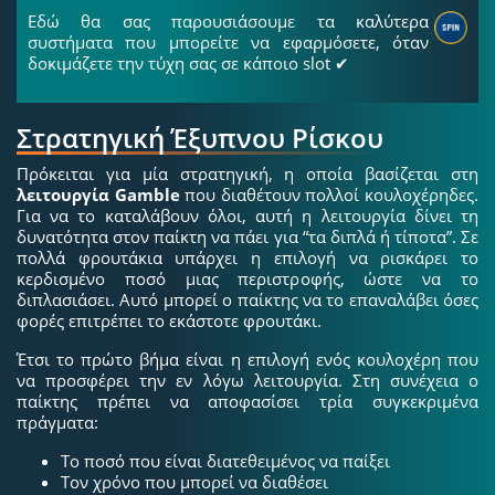
Εδώ θα σας παρουσιάσουμε τα καλύτερα
συστήματα που μπορείτε να εφαρμόσετε, όταν
δοκιμάζετε την τύχη σας σε κάποιο slot ✔
Στρατηγική Έξυπνου Ρίσκου
Πρόκειται για μία στρατηγική, η οποία βασίζεται στη
λειτουργία Gamble
που διαθέτουν πολλοί κουλοχέρηδες.
Για να το καταλάβουν όλοι, αυτή η λειτουργία δίνει τη
δυνατότητα στον παίκτη να πάει για “τα διπλά ή τίποτα”. Σε
πολλά φρουτάκια υπάρχει η επιλογή να ρισκάρει το
κερδισμένο ποσό μιας περιστροφής, ώστε να το
διπλασιάσει. Αυτό μπορεί ο παίκτης να το επαναλάβει όσες
φορές επιτρέπει το εκάστοτε φρουτάκι.
Έτσι το πρώτο βήμα είναι η επιλογή ενός κουλοχέρη που
να προσφέρει την εν λόγω λειτουργία. Στη συνέχεια ο
παίκτης πρέπει να αποφασίσει τρία συγκεκριμένα
πράγματα:
Το ποσό που είναι διατεθειμένος να παίξει
Τον χρόνο που μπορεί να διαθέσει