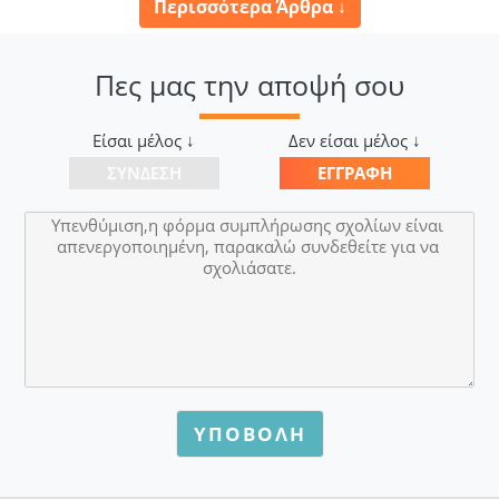
Περισσότερα Άρθρα ↓
Πες μας την αποψή σου
Είσαι μέλος ↓
Δεν είσαι μέλος ↓
ΣΎΝΔΕΣΗ
ΕΓΓΡΑΦΉ
ΥΠΟΒΟΛΗ