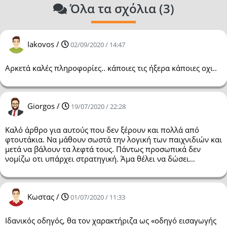
Όλα τα σχόλια
(3)
Iakovos /
02/09/2020 / 14:47
Αρκετά καλές πληροφορίες.. κάποιες τις ήξερα κάποιες οχι..
Giorgos /
19/07/2020 / 22:28
Καλό άρθρο για αυτούς που δεν ξέρουν και πολλά από
φτουτάκια. Να μάθουν σωστά την λογική των παιχνιδιών και
μετά να βάλουν τα λεφτά τους. Πάντως προσωπικά δεν
νομίζω οτι υπάρχει στρατηγική. Άμα θέλει να δώσει…
Κωστας /
01/07/2020 / 11:33
Ιδανικός οδηγός, θα τον χαρακτήριζα ως «οδηγό εισαγωγής