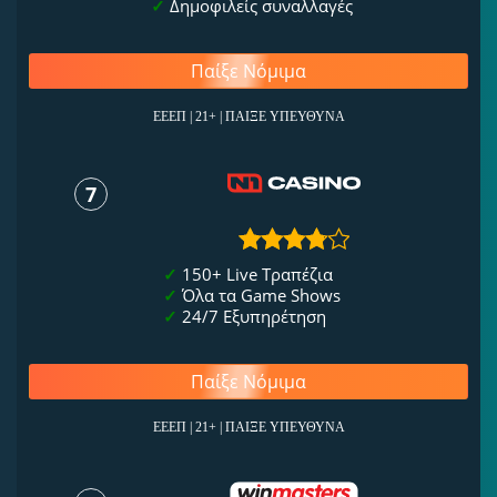
Δημοφιλείς συναλλαγές
Παίξε Νόμιμα
ΕΕΕΠ | 21+ | ΠΑΙΞΕ ΥΠΕΥΘΥΝΑ
7
150+ Live Τραπέζια
Όλα τα Game Shows
24/7 Εξυπηρέτηση
Παίξε Νόμιμα
ΕΕΕΠ | 21+ | ΠΑΙΞΕ ΥΠΕΥΘΥΝΑ