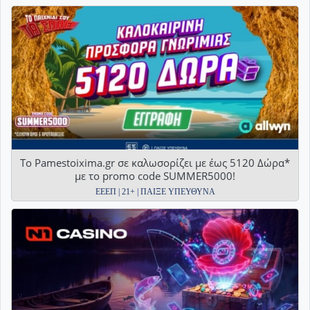
To Pamestoixima.gr σε καλωσορίζει με έως 5120 Δώρα*
με το promo code SUMMER5000!
ΕΕΕΠ | 21+ | ΠΑΙΞΕ ΥΠΕΥΘΥΝΑ