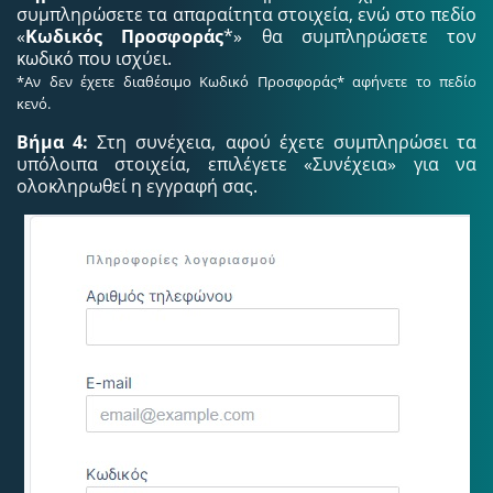
συμπληρώσετε τα απαραίτητα στοιχεία, ενώ στο πεδίο
«
Κωδικός Προσφοράς
*» θα συμπληρώσετε τον
κωδικό που ισχύει.
*Αν δεν έχετε διαθέσιμο Κωδικό Προσφοράς* αφήνετε το πεδίο
κενό.
Βήμα 4:
Στη συνέχεια, αφού έχετε συμπληρώσει τα
υπόλοιπα στοιχεία, επιλέγετε «Συνέχεια» για να
ολοκληρωθεί η εγγραφή σας.