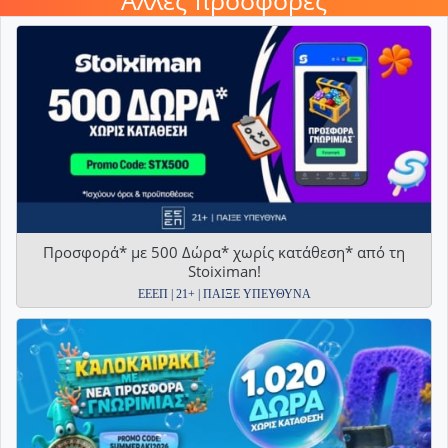
Άλλες προσφορές
Προσφορά* με 500 Δώρα* χωρίς κατάθεση* από τη
Stoiximan!
ΕΕΕΠ | 21+ | ΠΑΙΞΕ ΥΠΕΥΘΥΝΑ