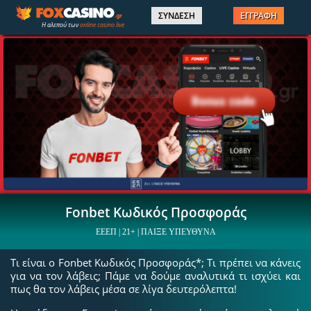
ΣΥΝΔΕΣΗ
ΕΓΓΡΑΦΗ
Η αλεπού των
online casino live
💎Αξίζει ένα κλικ
ΕΕΕΠ | 21+ | ΠΑΙΞΕ ΥΠΕΥΘΥΝΑ
Fonbet Κωδικός Προσφοράς
ΕΕΕΠ | 21+ | ΠΑΙΞΕ ΥΠΕΥΘΥΝΑ
Τι είναι ο Fonbet Κωδικός Προσφοράς*; Τι πρέπει να κάνεις
για να τον λάβεις; Πάμε να δούμε αναλυτικά τι ισχύει και
πως θα τον λάβεις μέσα σε λίγα δευτερόλεπτα!