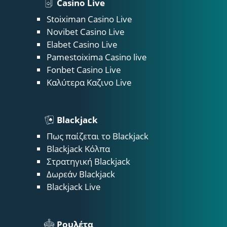
Casino Live
Stoiximan Casino Live
Novibet Casino Live
Elabet Casino Live
Pamestoixima Casino live
Fonbet Casino Live
Καλύτερα Καζινο Live
Βlackjack
Πως παίζεται το Blackjack
Blackjack Κόλπα
Στρατηγική Blackjack
Δωρεάν Blackjack
Blackjack Live
Ρουλέτα