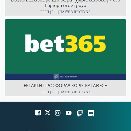
Γύρισμα στον τροχό
ΕΕΕΠ | 21+ | ΠΑΙΞΕ ΥΠΕΥΘΥΝΑ
ΕΚΤΑΚΤΗ ΠΡΟΣΦΟΡΑ* ΧΩΡΙΣ ΚΑΤΑΘΕΣΗ
ΕΕΕΠ | 21+ | ΠΑΙΞΕ ΥΠΕΥΘΥΝΑ