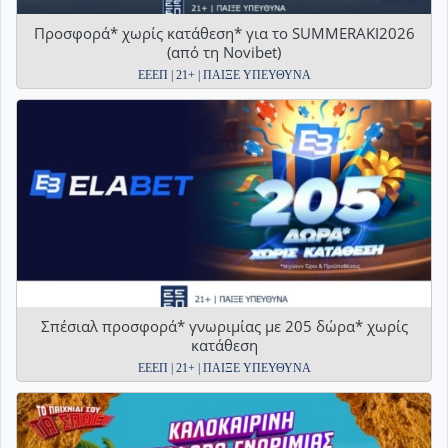
Προσφορά* χωρίς κατάθεση* για το SUMMERAKI2026
(από τη Novibet)
ΕΕΕΠ | 21+ | ΠΑΙΞΕ ΥΠΕΥΘΥΝΑ
Σπέσιαλ προσφορά* γνωριμίας με 205 δώρα* χωρίς
κατάθεση
ΕΕΕΠ | 21+ | ΠΑΙΞΕ ΥΠΕΥΘΥΝΑ