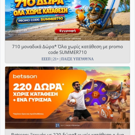
710 μοναδικά Δώρα* Όλα χωρίς κατάθεση με promo
code SUMMER710
ΕΕΕΠ | 21+ | ΠΑΙΞΕ ΥΠΕΥΘΥΝΑ
Betsson: Ξεκινάς με 220 δώρα* χωρίς κατάθεση + ένα